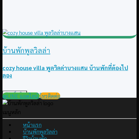
บ้านพักพูลวิลล่า
cozy house villa พูลวิลล่าบางแสน บ้านพักที่ต้องไป
ลอง
อ่านเพิ่มเติม
@LINE แอดไลน์
โทรติดต่อ
เมนูหลัก
หน้าแรก
บ้านพักพูลวิลล่า
รีวิวบ้านพัก