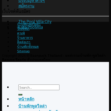
แจ้งปัญหาต่างๆ
สมัครงาน
เว็บไซต์พันธมิตร
The Pool Villa City
บ้านพักพูลวิลล่า
Casa Poolvilla
รีวิวที่พัก
คาเฟ่
ร้านอาหาร
ติดต่อเรา
บ้านพักทั้งหมด
Sitemap
Copyright 2026 ©
Baanpuck Thailand - แหล่งรวมบ้านพัก พูลวิลล่า
ติดทะเล รีสอร์ท ทั่วประเทศไทย
Search
for:
หน้าหลัก
บ้านพักพูลวิลล่า