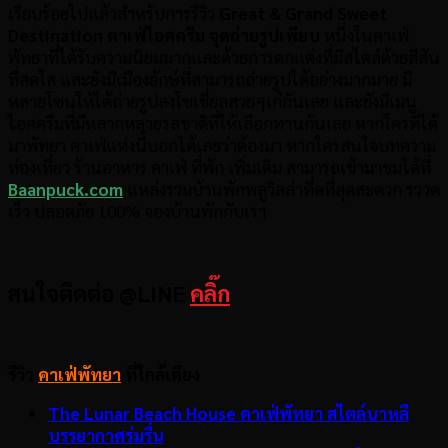
เรียบร้อยไปแล้วสำหรับการรีวิว
Great & Grand Sweet
Destination คาเฟ่ไอศครีม จุดถ่ายรูปเพียบ
หนึ่งในคาเฟ่
พัทยาที่ได้รับความนิยมมากและด้วยการตกแต่งที่มีสไตล์ด้วยสีสัน
ที่สดใส และยังมีเมืองยักษ์ที่สามารถถ่ายรูปได้อย่างมากมาย มี
หลายโซนให้ได้ถ่ายรูปลงโซเชี่ยลสวยๆเก๋กันเลย และยังมีเมนู
ไอศครีมที่มีหลากหลายรสชาติที่ให้เลือกทานกันเลย หากใครที่ได้
มาพัทยา คาเฟ่แห่งนี้บอกได้เลยว่าต้องมา หากใครสนใจบทความ
ท่องเที่ยว ร้านอาหาร คาเฟ่ ที่พัก เพิ่มเติม สามารถเข้ามาชมได้ที่
Baanpuck.com
แหล่งรวมบ้านพักพลูวิลล่าที่ดที่สุดสะดวก รววด
เร็ว ปลอดภัย 100% จองบ้านพักกับเรา
สนใจติดต่อ @LINE
คลิ๊ก
รีวิว
คาเฟ่พัทยา
ที่ใกล้เคียง
The Lunar Beach House คาเฟ่พัทยา สไตล์บาหลี
บรรยากาศร่มรื่น