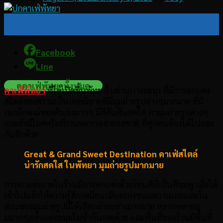
04
Aug
Facebook
Line
ดูคาเฟ่พัทยาทั้งหมด
คาเฟ่พัทยา
ที่ได้เปิดขึ้นพัทยาในย่านบางละมุง ที่มีการตกแต่ง
สไตล์ของความเป็นเทพนิยายที่มีมุมถ่ายรูปต่างๆมากมาย ที่มี
เอกลักษณ์ของตัวเองมากๆ มีสีสันสันสดใส หามุมถ่ายรูปต่างๆ
และยังมีไอศครีมที่รวมหลากหลายรสชาติ ที่ทุกคนต้องได้ไปลอง
กันอีกด้วย
Great & Grand Sweet Destination
คาเฟ่สไตล์
น่ารักสดใส ในพัทยา มุมถ่ายรูปมากมาย
การตกแต่งภายในร้านมีการตกแต่งด้วยโทนสีที่เป็นสีชมพู เมื่อได้
เข้าไปแล้วให้ความรู้สึกเหมือนเมืองแห่งขนมหวานเลยและใน
ส่วนของมุมถ่ายรูปมีให้เลือกถ่ายอย่างมากมาย หลากหลายมุ
มมากๆแล้วแต่ละมุมไม่ซ้ำกันเลยด้วย และพื้นที่ของร้านมีพื้นที่