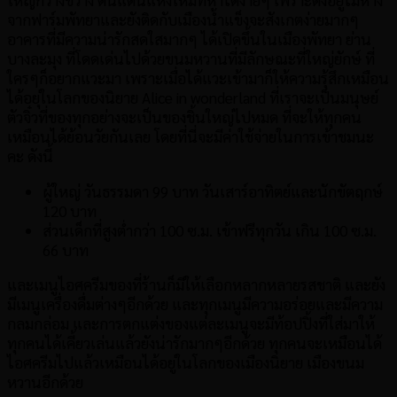
ใหญ่กว้างขวาง ดินแดนแห่งใหม่ที่หาได้ง่ายๆ เพราะตั้งอยู่ไม่ห่าง
จากฟาร์มพัทยาและยังติดกับเมืองน้ำแข็งจะสังเกตง่ายมากๆ
อาคารที่มีความน่ารักสดใสมากๆ ได้เปิดขึ้นในเมืองพัทยา ย่าน
บางละมุง ที่โดดเด่นไปด้วยขนมหวานที่มีลักษณะที่ใหญ่ยักษ์ ที่
ใครๆก็อยากแวะมา เพราะเมื่อได้แวะเข้ามาก็ให้ความรุ้สึกเหมือน
ได้อยุ่ในโลกของนิยาย Alice in wonderland ที่เราจะเป็นมนุษย์
ตัวจิ๋วที่ของทุกอย่างจะเป็นของชิ้นใหญ่ไปหมด ที่จะให้ทุกคน
เหมือนได้ย้อนวัยกันเลย โดยที่นี่จะมีค่าใช้จ่ายในการเข้าชมนะ
คะ ดังนี้
ผู้ใหญ่ วันธรรมดา 99 บาท วันเสาร์อาทิตย์และนักขัตฤกษ์
120 บาท
ส่วนเด็กที่สูงต่ำกว่า 100 ซ.ม. เข้าฟรีทุกวัน เกิน 100 ซ.ม.
66 บาท
และเมนูไอศครีมของที่ร้านก็มีให้เลือกหลากหลายรสชาติ และยัง
มีเมนูเครื่องดื่มต่างๆอีกด้วย และทุกเมนูมีความอร่อยและมีความ
กลมกล่อม และการตกแต่งของแต่ละเมนูจะมีท้อปปิ้งที่ใส่มาให้
ทุกคนได้เคี้ยวเล่นแล้วยังน่ารักมากๆอีกด้วย ทุกคนจะเหมือนได้
ไอศครีมไปแล้วเหมือนได้อยู่ในโลกของเมืองนิยาย เมืองขนม
หวานอีกด้วย