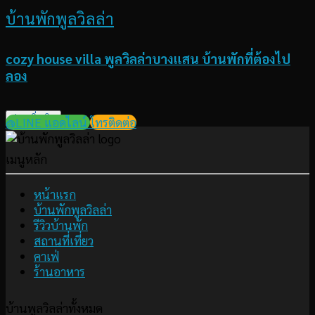
บ้านพักพูลวิลล่า
cozy house villa พูลวิลล่าบางแสน บ้านพักที่ต้องไป
ลอง
อ่านเพิ่มเติม
@LINE แอดไลน์
โทรติดต่อ
เมนูหลัก
หน้าแรก
บ้านพักพูลวิลล่า
รีวิวบ้านพัก
สถานที่เที่ยว
คาเฟ่
ร้านอาหาร
บ้านพูลวิลล่าทั้งหมด