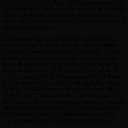
เป็นสีเหลืองเป็นหลักและมีไอศครีมให้เลือกหลายชนิดมากๆ ไม่
ว่าจะเป็นหน้าต่างในโซนไหนก็จะเป็นกระจกใสๆ ทำให้แสงส่อง
เข้าถึงร้าน ดูปลอดโปร่ง และยังโล่งกว้างขวาง ที่มองไปด้านนอก
ยังเห็นวิวที่เป็นจุดถ่ายรูปขนมยักษ์ที่เรียกว่า ดินแดนของหวาน ที่
อยู่ด้านนอกได้อย่างชัดเจน
ทั้งโซนไอศครีม ที่จะออกแบบไอศครีมให้เป็นต้นไม้ไอศครีม
รสชาติต่างๆและรอบๆด้านล่างก็ตกแต่งไปด้วยคัพเค้กที่สีสัน
สวยงามและอมยิ้มหลากสีสดใสและยังมีส่วนของที่นั่งสไลเดอร์ทำ
ให้โพสตืท่าเก๋ๆได้อีก และมาในอีกหนึ่งโซนจะเป็นโซนบ้าน
ขนมปัง ที่จะมีการดีไซน์บ้านขนมปังที่มีหลากหลายขนาดของ
ขนมปัง และยังมีลวดลายที่ไม่ซ้ำกันและยังมีขนมปังเย็นที่เป็น
แบบจำลองจากเมนูจริงๆที่วางเรียงตามจุดต่างๆให้เราได้ไปถ่าย
รูปเก็บภาพสวยๆอีกด้วย และยังมีจุดให้ตื่นเต้นอีกคือจุดพื้นและ
บันได ที่ทางร้านได้ตั้งใจออกแบบให้เหมือนกัยเค้กหลายชั้นที่
ซ้อนๆกัน และยังทำให้เหมือนกับขั้นบันไดที่ลดลั่นกันลงมาเป็น
ชั้นๆ และตามทางยังมีการการประดับ ตกแต่งด้วย ลูกกวาด อมยิ้ม
และไอศครีมรสชาติต่างๆคละสีกันไปในแต่ละโซน และนอกจาก
นี้ยังมีมุมขนมเค้ก เวเฟอร์ อมยิ้มสีสันสดใส หวานแหวว ที่ยัง
สามารถโพสต์ท่าไม่ว่าจะนั่ง ยืน ก็ได้รูปเก๋ๆกลับไปแน่นอน