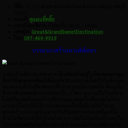
ที่ตั้ง:
73 /12 ตำบล หนองปลาไหล อำเภอบางละมุง ชลบุรี
20150
แผนที่:
ดูแผนที่คลิ๊ก
เวลาเปิดบริการ:
เปิดทุกวัน 08.30 – 18.00
เฟซบุ๊ก:
Great&GrandSweetDestination
โทร:
097-469-9919
บรรยากาศร้านคาเฟ่พัทยา
ภายในร้านมีความบรรยากาศ
ที่เหมือนกับอยู่ในโลกของการ์ตูน
ที่ทำให้ทุกคนเหมือนได้ย้อนวัย
ดินแดนแห่งใหม่ที่เป็นดินแดน
ขนมหวานที่เป็นสีพาสเทล ที่ตัวอาคารจะมีความสดใส ซึ่งจะเป็น
ตัวคาเฟ่ และจะมีการแบ่งออกเป็น 2 โซน จะแบ่งเป็นร้านที่ขาย
ไอศครีมและส่วนของร้านที่ขายขนมและเครื่องดื่มและในโซน
แรกจะเป็นการให้บริการขนมและเครื่องดื่มที่ภายในร้านจะ
ตกแต่งร้านแบบคุมโทนมากเป็นสีชมพูพาสเทลและมีมุมที่นั่ง
ด้านในที่ตกแต่งได้น่ารักสดใสมากๆ และในโซนสีเหลืองจะเป็น
โซนขายไอศครีมโดยที่การตกแต่งร้านจะเน้นไปทางสีสันสดใส