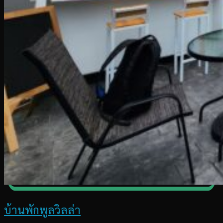
บ้านพักพูลวิลล่า