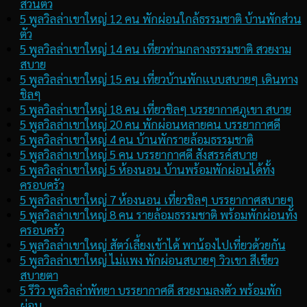
ส่วนตัว
5 พูลวิลล่าเขาใหญ่ 12 คน พักผ่อนใกล้ธรรมชาติ บ้านพักส่วน
ตัว
5 พูลวิลล่าเขาใหญ่ 14 คน เที่ยวท่ามกลางธรรมชาติ สวยงาม
สบาย
5 พูลวิลล่าเขาใหญ่ 15 คน เที่ยวบ้านพักแบบสบายๆ เดินทาง
ชิลๆ
5 พูลวิลล่าเขาใหญ่ 18 คน เที่ยวชิลๆ บรรยากาศภูเขา สบาย
5 พูลวิลล่าเขาใหญ่ 20 คน พักผ่อนหลายคน บรรยากาศดี
5 พูลวิลล่าเขาใหญ่ 4 คน บ้านพักรายล้อมธรรมชาติ
5 พูลวิลล่าเขาใหญ่ 5 คน บรรยากาศดี สังสรรค์สบาย
5 พูลวิลล่าเขาใหญ่ 5 ห้องนอน บ้านพร้อมพักผ่อนได้ทั้ง
ครอบครัว
5 พูลวิลล่าเขาใหญ่ 7 ห้องนอน เที่ยวชิลๆ บรรยากาศสบายๆ
5 พูลวิลล่าเขาใหญ่ 8 คน รายล้อมธรรมชาติ พร้อมพักผ่อนทั้ง
ครอบครัว
5 พูลวิลล่าเขาใหญ่ สัตว์เลี้ยงเข้าได้ พาน้องไปเที่ยวด้วยกัน
5 พูลวิลล่าเขาใหญ่ ไม่แพง พักผ่อนสบายๆ วิวเขา สีเขียว
สบายตา
5 รีวิว พูลวิลล่าพัทยา บรรยากาศดี สวยงามลงตัว พร้อมพัก
ผ่อน