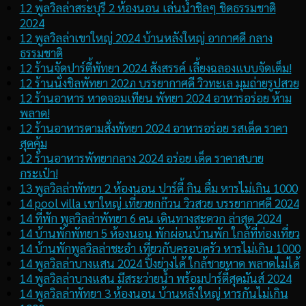
12 พูลวิลล่าสระบุรี 2 ห้องนอน เล่นน้ำชิลๆ ชิดธรรมชาติ
2024
12 พูลวิลล่าเขาใหญ่ 2024 บ้านหลังใหญ่ อากาศดี กลาง
ธรรมชาติ
12 ร้านจัดปาร์ตี้พัทยา 2024 สังสรรค์ เลี้ยงฉลองแบบจัดเต็ม!
12 ร้านนั่งชิลพัทยา 202ภ บรรยากาศดี วิวทะเล มุมถ่ายรูปสวย
12 ร้านอาหาร หาดจอมเทียน พัทยา 2024 อาหารอร่อย ห้าม
พลาด!
12 ร้านอาหารตามสั่งพัทยา 2024 อาหารอร่อย รสเด็ด ราคา
สุดคุ้ม
12 ร้านอาหารพัทยากลาง 2024 อร่อย เด็ด ราคาสบาย
กระเป๋า!
13 พูลวิลล่าพัทยา 2 ห้องนอน ปาร์ตี้ กิน ดื่ม หารไม่เกิน 1000
14 pool villa เขาใหญ่ เที่ยวยกก๊วน วิวสวย บรรยากาศดี 2024
14 ที่พัก พูลวิลล่าพัทยา 6 คน เดินทางสะดวก ล่าสุด 2024
14 บ้านพักพัทยา 5 ห้องนอน พักผ่อนบ้านพัก ใกล้ที่ท่องเที่ยว
14 บ้านพักพูลวิลล่าชะอำ เที่ยวกับครอบครัว หารไม่เกิน 1000
14 พูลวิลล่าบางแสน 2024 ปิ้งย่างได้ ใกล้ชายหาด พลาดไม่ได้
14 พูลวิลล่าบางแสน มีสระว่ายน้ำ พร้อมปาร์ตี้สุดมันส์ 2024
14 พูลวิลล่าพัทยา 3 ห้องนอน บ้านหลังใหญ่ หารกันไม่เกิน