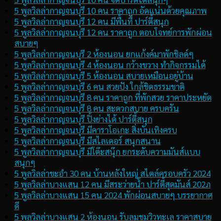
5 พูลวิลล่ากาญจนบุรี 10 คน ราคาถูก อัดแน่นด้วยคุณภาพ
5 พูลวิลล่ากาญจนบุรี 12 คน มีพื้นที่ ปาร์ตี้สนุก
5 พูลวิลล่ากาญจนบุรี 12 คน ราคาถูก ตอบโจทย์การพักผ่อน
สบายๆ
5 พูลวิลล่ากาญจนบุรี 2 ห้องนอน ยกแก้งค์มาพักชิลด์ๆ
5 พูลวิลล่ากาญจนบุรี 4 ห้องนอน กว้างขวาง ทำกิจกรรมได้
5 พูลวิลล่ากาญจนบุรี 5 ห้องนอน สบายเหมือนอยู่บ้าน
5 พูลวิลล่ากาญจนบุรี 6 คน สวยปัง ใกล้ชิดธรรมชาติ
5 พูลวิลล่ากาญจนบุรี 8 คน ราคาถูก ที่พักสวย ราคาประหยัด
5 พูลวิลล่ากาญจนบุรี 8 คน สะดวกสบาย ครบครัน
5 พูลวิลล่ากาญจนบุรี ปิ้งย่างได้ ปาร์ตี้สนุก
5 พูลวิลล่ากาญจนบุรี มีคาราโอเกะ สิ่งบันเทิงครบ
5 พูลวิลล่ากาญจนบุรี มีสไลเดอร์ สนุกสนาน
5 พูลวิลล่ากาญจนบุรี มีโต๊ะสนุ๊ก ยกระดับความมันส์แบบ
สนุกๆ
5 พูลวิลล่าชะอำ 30 คน บ้านหลังใหญ่ สไตล์ครอบครัว 2024
5 พูลวิลล่าบางแสน 12 คน มีสระว่ายน้ำ ปาร์ตี้สุดมันส์ 202ภ
5 พูลวิลล่าบางแสน 15 คน 2024 พักผ่อนสบายๆ บรรยากาศ
ดี
5 พูลวิลล่าบางแสน 2 ห้องนอน รับลมชมวิวทะเล ราคาสบาย