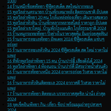
1000
14 ร้านหมึกช็อตพัทยา ซีฟู๊ดรสเด็ด สดใหม่จากทะเล
15 พูลวิลล่านครนายก บ้านพักเหมาหลัง ติดธรรมชาติ อัปเดต
15 พูลวิลล่าพัทยา 20 คน ใกล้แหล่งท่องเที่ยว เดินทางสะดวก
15 พูลวิลล่าหัวหิน บ้านพักหลากหลายสไตล์ ราคาถูก อัปเดต
15 พูลวิลล่าเขาใหญ่ บ้านพักโรแมนติก ใกล้ธรรมชาติ 2024
15 ร้านหมูกระทะพัทยา ปิ้งย่างในราคาสุดคุ้ม อิ่มอร่อยสุดฟิน!
15 ร้านอาหารทะเลพัทยา อัพเดท 2024 ซีฟู๊ดรสเด็ด แซ่บๆ
อร่อย!
15 ร้านอาหารทะเลหัวหิน 2024 ซีฟู๊ดรสเด็ด สด ใหม่ ราคาไม่
แพง!
16 ที่พักพูลวิลล่าพัทยา 15 คน บ้านปาร์ตี้ เสียงดังได้ 2024
16 พูลวิลล่าพัทยา 4 ห้องนอน บ้านปาร์ตี้ มีสระว่ายน้ำส่วนตัว
16 ร้านอาหารพัทยาเหนือ 2024 อาหารอร่อย วิวสวย ราคาไม่
แพง!
16 ร้านอาหารหัวหินติดทะเล 2024 อากาศดี วิวสวย ราคาไม่
แพง!
17 ร้านอาหารพัทยา ติดทะเล บรรยากาศสุดชิล น่านั่ง ล่าสุด
2024
18 จุดเช็คอินพัทยา กิน-เที่ยว-ช๊อป พร้อมมุมถ่ายรูปสวยๆ
2024