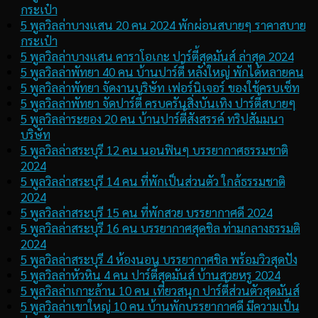
กระเป๋า
5 พูลวิลล่าบางแสน 20 คน 2024 พักผ่อนสบายๆ ราคาสบาย
กระเป๋า
5 พูลวิลล่าบางแสน คาราโอเกะ ปาร์ตี้สุดมันส์ ล่าสุด 2024
5 พูลวิลล่าพัทยา 40 คน บ้านปาร์ตี้ หลังใหญ่ พักได้หลายคน
5 พูลวิลล่าพัทยา จัดงานบริษัท เฟอร์นิเจอร์ ของใช้ครบเซ็ท
5 พูลวิลล่าพัทยา จัดปาร์ตี้ ครบครันสิ่งบันเทิง ปาร์ตี้สบายๆ
5 พูลวิลล่าระยอง 20 คน บ้านปาร์ตี้สังสรรค์ ทริปสัมมนา
บริษัท
5 พูลวิลล่าสระบุรี 12 คน นอนฟินๆ บรรยากาศธรรมชาติ
2024
5 พูลวิลล่าสระบุรี 14 คน ที่พักเป็นส่วนตัว ใกล้ธรรมชาติ
2024
5 พูลวิลล่าสระบุรี 15 คน ที่พักสวย บรรยากาศดี 2024
5 พูลวิลล่าสระบุรี 16 คน บรรยากาศสุดชิล ท่ามกลางธรรมติ
2024
5 พูลวิลล่าสระบุรี 4 ห้องนอน บรรยากาศชิล พร้อมวิวสุดปัง
5 พูลวิลล่าหัวหิน 4 คน ปาร์ตี้สุดมันส์ บ้านสวยหรู 2024
5 พูลวิลล่าเกาะล้าน 10 คน เที่ยวสนุก ปาร์ตี้ส่วนตัวสุดมันส์
5 พูลวิลล่าเขาใหญ่ 10 คน บ้านพักบรรยากาศดี มีความเป็น