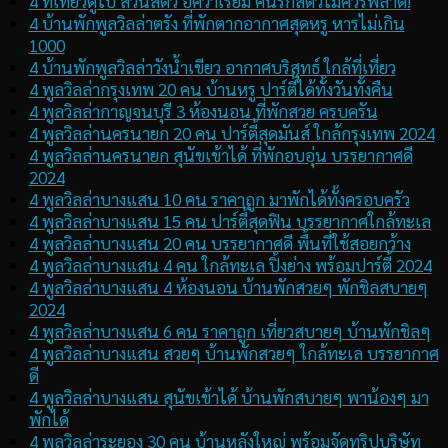
4 ที่เที่ยวดูไบ สวนสัตว์ อควาเรี่ยม คนรักสัตว์ไม่ควรพลาด!
4 บ้านพักพูลวิลล่าตรัง ที่พักตากอากาศสุดหรู หารไม่เกิน
1000
4 บ้านพักพูลวิลล่าวังน้ำเขียว อากาศบริสุทธ์ ใกล้ที่เที่ยว
4 พูลวิลล่ากรุงเทพ 20 คน บ้านหรู ปาร์ตี้ได้ทั้งวันทั้งคืน
4 พูลวิลล่ากาญจนบุรี 3 ห้องนอน ที่พักสวย ครบครัน
4 พูลวิลล่านครนายก 20 คน ปาร์ตี้สุดมันส์ ใกล้กรุงเทพ 2024
4 พูลวิลล่านครนายก สุนัขเข้าได้ ที่พักอบอุ่น บรรยากาศดี
2024
4 พูลวิลล่าบางแสน 10 คน ราคาถูก มาพักได้ทั้งครอบครัว
4 พูลวิลล่าบางแสน 15 คน ปาร์ตี้สุดฟิน บรรยากาศใกล้ทะเล
4 พูลวิลล่าบางแสน 20 คน บรรยากาศดี พื้นที่ใช้สอยกว้าง
4 พูลวิลล่าบางแสน 4 คน ใกล้ทะเล ปิ้งย่าง พร้อมปาร์ตี้ 2024
4 พูลวิลล่าบางแสน 4 ห้องนอน บ้านพักสวยๆ พักชิลสบายๆ
2024
4 พูลวิลล่าบางแสน 6 คน ราคาถูก เที่ยวสบายๆ บ้านพักชิลๆ
4 พูลวิลล่าบางแสน สวยๆ บ้านพักสวยๆ ใกล้ทะเล บรรยากาศ
ดี
4 พูลวิลล่าบางแสน สุนัขเข้าได้ บ้านพักสบายๆ พาน้องๆ มา
พักได้
4 พูลวิลล่าระยอง 30 คน บ้านหลังใหญ่ พร้อมจัดทริปบริษัท