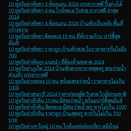
10 พูลวิลล่าพัทยา 3 ห้องนอน 2024 บรรยากาศดี ปิ้งย่างได้
10 พูลวิลล่าพัทยา 4 คน ใกล้ทะเล วิวสวย อากาศดี ล่าสุด
2024
10 พูลวิลล่าพัทยา 4 ห้องนอน 2024 บ้านพักเป็นหลัง พื้นที่
กว้างขวาง
10 พูลวิลล่าพัทยา ติดทะเล 15 คน ที่พักรวมก๊วน ปาร์ตี้สุด
มันส์!
10 พูลวิลล่าพัทยา ราคาถูก บ้านพักสวย ในราคาหารกันไม่ถึง
700
10 พูลวิลล่าพัทลุง แนะนำ ที่ต้องห้ามพลาด 2024
10 พูลวิลล่าภูเก็ต 2024 บ้านพักตากอากาศสุดหรู สระว่ายน้ำ
ส่วนตัว บรรยากาศดี
10 พูลวิลล่าระยอง 10 คน พร้อมสระว่ายน้ำ ราคาหารไม่เกิน
1000
10 พูลวิลล่าสระบุรี 2024 ราคาประหยัด วิวสวย ใกล้ธรรมชาติ
10 พูลวิลล่าหัวหิน 10 คน มีสระว่ายน้ำ พร้อมปาร์ตี้สุดมันส์
10 พูลวิลล่าหัวหิน ติดทะเล มีสระว่ายน้ำหรู หารไม่เกิน 1000
10 พูลวิลล่าหัวหิน ราคาถูก บ้านสุดหรู หารกันไม่เกิน 700
บาท
10 พูลวิลล่าเขาใหญ่ 10 คน ใกล้แหล่งท่องเที่ยว หลังใหม่