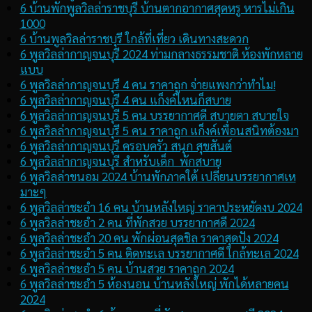
6 บ้านพักพูลวิลล่าราชบุรี บ้านตากอากาศสุดหรู หารไม่เกิน
1000
6 บ้านพูลวิลล่าราชบุรี ใกล้ที่เที่ยว เดินทางสะดวก
6 พูลวิลล่ากาญจนบุรี 2024 ท่ามกลางธรรมชาติ ห้องพักหลาย
แบบ
6 พูลวิลล่ากาญจนบุรี 4 คน ราคาถูก จ่ายแพงกว่าทำไม!
6 พูลวิลล่ากาญจนบุรี 4 คน แก็งค์ไหนก็สบาย
6 พูลวิลล่ากาญจนบุรี 5 คน บรรยากาศดี สบายตา สบายใจ
6 พูลวิลล่ากาญจนบุรี 5 คน ราคาถูก แก็งค์เพื่อนสนิทต้องมา
6 พูลวิลล่ากาญจนบุรี ครอบครัว สนุก สุขสันต์
6 พูลวิลล่ากาญจนบุรี สำหรับเด็ก พักสบาย
6 พูลวิลล่าขนอม 2024 บ้านพักภาคใต้ เปลี่ยนบรรยากาศเห
มาะๆ
6 พูลวิลล่าชะอำ 16 คน บ้านหลังใหญ่ ราคาประหยัดงบ 2024
6 พูลวิลล่าชะอำ 2 คน ที่พักสวย บรรยากาศดี 2024
6 พูลวิลล่าชะอำ 20 คน พักผ่อนสุดชิล ราคาสุดปัง 2024
6 พูลวิลล่าชะอำ 5 คน ติดทะเล บรรยากาศดี ใกล้ทะเล 2024
6 พูลวิลล่าชะอำ 5 คน บ้านสวย ราคาถูก 2024
6 พูลวิลล่าชะอำ 5 ห้องนอน บ้านหลังใหญ่ พักได้หลายคน
2024