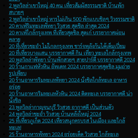
2 พูลวิลล่าเขาใหญ่ 40 คน เที่ยวสัมผัสธรรมชาติ บ้านพัก
สบายๆ
2 พูลวิลล่าเขาใหญ่ หารไม่เกิน 500 พักแบบชิลๆ วิวธรรมชาติ
20 คาเฟ่ริมทะเลพัทยา วิวสวย สุดชิล ล่าสุด 2024
20 คาเฟ่ใกล้กรุงเทพ ที่เที่ยวสุดชิล สุดเก๋ บรรยากาศผ่อน
คลาย
20 ที่เที่ยวชะอำ ไม่ไกลกรุงเทพ ชาร์จพลังกันได้เต็มเปี่ยม
20 ที่เที่ยวบางแสน บรรยากาศดี กิน เที่ยว ทะเลใกล้กรุงเทพ
20 พูลวิลล่าพัทยา บ้านพักสวยๆ สายปาร์ตี้ บรรยากาศดี 2024
20 ร้านกาแฟหัวหิน อัพเดท 2024 บรรยากาศสุดชิล มุมถ่าย
รูปเพียบ
20 ร้านอาหารริมทะเลพัทยา 2024 นั่งชิลใกล้ทะเล อาหาร
อร่อย
20 ร้านอาหารริมทะเลหัวหิน 2024 ติดทะเล บรรยากาศดี น่า
นั่งชิล
23 พูลวิลล่ากาญจนบุรี วิวสวย อากาศดี เป็นส่วนตัว
24 พูลวิลล่าชะอำ วิวสวย บ้านหลังใหญ่ 2024
25 ที่เที่ยวภูเก็ต 2024 เที่ยวสนุกครบรส ในเมือง และใกล้
ทะเล!
25 ร้านอาหารพัทยา 2024 อร่อยเด็ด วิวสวย ใกล้ทะเล