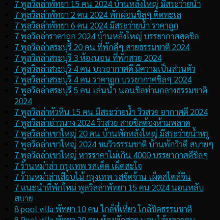
7 พูลวิลล่าพัทยา 15 คน 2024 บ้านหลังใหญ่ มีสระว่ายน้ำ
7 พูลวิลล่าพัทยา 2 คน 2024 พักผ่อนชิลๆ ติดทะเล
7 พูลวิลล่าพัทยา 6 คน 2024 มีสระว่ายน้ำ ราคาถูก
7 พูลวิลล่าราคาถูก 2024 บ้านหลังใหญ่ บรรยากาศสุดชิล
7 พูลวิลล่าสระบุรี 20 คน ที่พักดีๆ สายธรรมชาติ 2024
7 พูลวิลล่าสระบุรี 3 ห้องนอน ที่พักสวย 2024
7 พูลวิลล่าสระบุรี 4 คน บรรยากาศดี มีความเป็นส่วนตัว
7 พูลวิลล่าสระบุรี 4 คน ราคาถูก บรรยากาศชิลๆ 2024
7 พูลวิลล่าสระบุรี 5 คน เล่นน้ำ นอนชิลท่ามกลางธรรมชาติ
2024
7 พูลวิลล่าหัวหิน 15 คน มีสระว่ายน้ำ วิวสวย อากาศดี 2024
7 พูลวิลล่าอ่าวนาง 2024 วิวสวย สายชิลต้องห้ามพลาด
7 พูลวิลล่าเขาใหญ่ 20 คน บ้านพักหลังใหญ่ มีสระว่ายน้ำหรู
7 พูลวิลล่าเขาใหญ่ 2024 ชมวิวธรรมชาติ บ้านพักวิวดี สบายๆ
7 พูลวิลล่าเขาใหญ่ หารราคาไม่เกิน 4000 บรรยากาศดีชิลๆ
7 ร้านหม่าล่า กรุงเทพ รสเด็ด เผ็ดสะใจ
7 ร้านหม่าล่าเสียบไม้ กรุงเทพ รสจัดจ้าน เผ็ดสไตล์จีน
7 แนะนำที่พักใหม่ พูลวิลล่าพัทยา 15 คน 2024 นอนหลับ
สบาย
8 pool villa พัทยา 10 คน ใกล้ที่เที่ยว ใกล้ชิดธรรมชาติ
8 Pool villa พัทยา 20 คน ห้องพักสวย นอนได้หลายคน