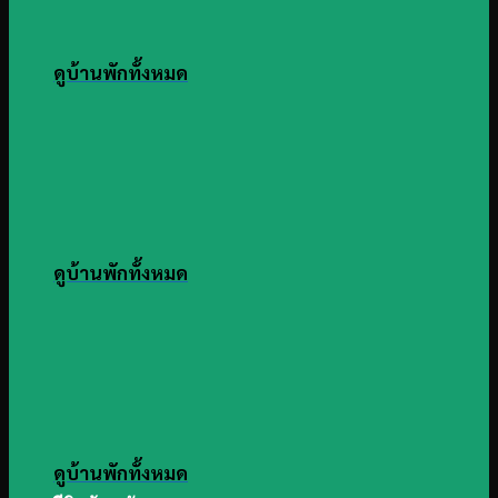
ดูบ้านพักทั้งหมด
ดูบ้านพักทั้งหมด
ดูบ้านพักทั้งหมด