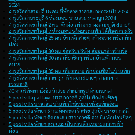
2024
4 พูลวิลล่าสระบุรี 18 คน ที่พักสวย ราคาสบายกระเป๋า 2024
4 พูลวิลล่าสระบุรี 6 ห้องนอน บ้านสวย ราคาถูก 2024
4 พูลวิลล่าเขาใหญ่ 2 คน พักผ่อนท่ามกลางธรรมชาติ สบายๆ
4 พูลวิลล่าเขาใหญ่ 2 ห้องนอน พร้อมนอนพัก ได้ทั้งครอบครัว
4 พูลวิลล่าเขาใหญ่ 25 คน บ้านพักสวยๆ กว้างขวาง พร้อมพัก
ผ่อน
4 พูลวิลล่าเขาใหญ่ 30 คน จัดทริปบริษัท สัมมนาต่างจังหวัด
4 พูลวิลล่าเขาใหญ่ 30 คน เที่ยวชิลๆ พร้อมบ้านพักนอน
สบาย
4 พูลวิลล่าเขาใหญ่ 35 คน เที่ยวสบาย พักผ่อนชิลในบ้านพัก
4 พูลวิลล่าเขาใหญ่ ราคาถูก พักผ่อนสบายๆ ท่ามกลาง
ธรรมชาติ
40 คาเฟ่พัทยา นั่งชิล วิวสวย สายถ่ายรูป ห้ามพลาด!
5 pool villa pattaya บรรยากาศดี สุดปัง พักผ่อนชิลๆ
5 pool villa บางแสน บ้านพักใกล้ทะเล พร้อมพักผ่อน
5 pool villa พัทยา 5 คน ติดทะเล วิวสวย สุดปัง บรรยากาศดี
5 pool villa พัทยา ติดทะเล บรรยากาศดี สวยปัง พักผ่อนชิลๆ
5 pool villa พัทยา สงบและเป็นส่วนตัว เหมาะแก่การพัก
ผ่อน