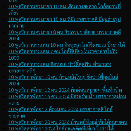
10 พูลวิลล่านครนายก 10 คน เดินทางสะดวก ใกล้สถานที่
เที่ยว
10 พูลวิลล่านครนายก 15 คน ที่มีบรรยากาศดี มีมุมถ่ายรูป
มากมาย
10 พูลวิลล่านครนายก 8 คน วิวธรรมชาติสวย บรรยากาศดี
2024
10 พูลวิลล่าบางแสน 10 คน ติดทะเล ใกล้ชิดทะเล ปิ้งย่างได้
10 พูลวิลล่าบางแสน 7 คน ใกล้ที่เที่ยว ในราคาหารไม่ถึง
1000
10 พูลวิลล่าบางแสน ติดทะเล ปาร์ตี้สุดฟิน ท่ามกลาง
บรรยากาศดีๆ
10 พูลวิลล่าพัทยา 10 คน บ้านหลังใหญ่ จัดปาร์ตี้สุดมันส์
2024
10 พูลวิลล่าพัทยา 12 คน 2024 พักผ่อนสบายๆ พื้นที่กว้าง
10 พูลวิลล่าพัทยา 16 คน 2024 มีสระว่ายน้ำ บรรยากาศผ่อน
คลาย
10 พูลวิลล่าพัทยา 2 ห้องนอน 2024 บรรยากาศดี ใกล้
ชายหาด
10 พูลวิลล่าพัทยา 20 คน 2024 บ้านหลังใหญ่ พักได้หลายคน
10 พูลวิลล่าพัทยา 2024 ใกล้ทะเล ติดที่เที่ยว ปิ้งย่างได้