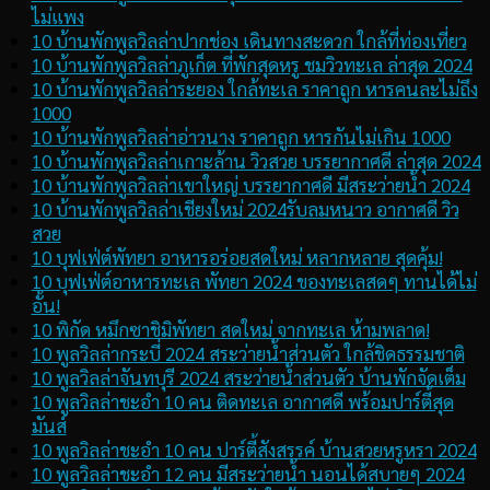
ไม่แพง
10 บ้านพักพูลวิลล่าปากช่อง เดินทางสะดวก ใกล้ที่ท่องเที่ยว
10 บ้านพักพูลวิลล่าภูเก็ต ที่พักสุดหรู ชมวิวทะเล ล่าสุด 2024
10 บ้านพักพูลวิลล่าระยอง ใกล้ทะเล ราคาถูก หารคนละไม่ถึง
1000
10 บ้านพักพูลวิลล่าอ่าวนาง ราคาถูก หารกันไม่เกิน 1000
10 บ้านพักพูลวิลล่าเกาะล้าน วิวสวย บรรยากาศดี ล่าสุด 2024
10 บ้านพักพูลวิลล่าเขาใหญ่ บรรยากาศดี มีสระว่ายน้ำ 2024
10 บ้านพักพูลวิลล่าเชียงใหม่ 2024รับลมหนาว อากาศดี วิว
สวย
10 บุฟเฟ่ต์พัทยา อาหารอร่อยสดใหม่ หลากหลาย สุดคุ้ม!
10 บุฟเฟ่ต์อาหารทะเล พัทยา 2024 ของทะเลสดๆ ทานได้ไม่
อั้น!
10 พิกัด หมึกซาชิมิพัทยา สดใหม่ จากทะเล ห้ามพลาด!
10 พูลวิลล่ากระบี่ 2024 สระว่ายน้ำส่วนตัว ใกล้ชิดธรรมชาติ
10 พูลวิลล่าจันทบุรี 2024 สระว่ายน้ำส่วนตัว บ้านพักจัดเต็ม
10 พูลวิลล่าชะอำ 10 คน ติดทะเล อากาศดี พร้อมปาร์ตี้สุด
มันส์
10 พูลวิลล่าชะอำ 10 คน ปาร์ตี้สังสรรค์ บ้านสวยหรูหรา 2024
10 พูลวิลล่าชะอำ 12 คน มีสระว่ายน้ำ นอนได้สบายๆ 2024