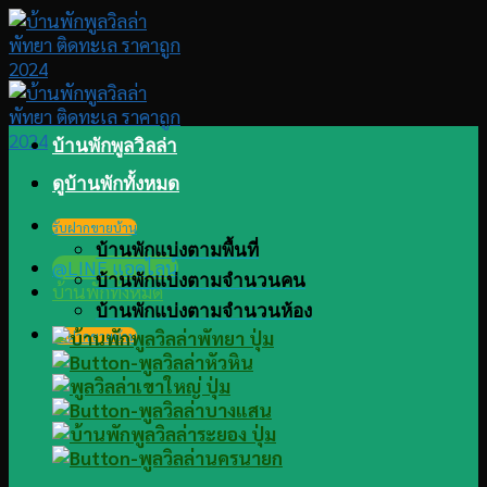
Skip
to
content
บ้านพักพูลวิลล่า
ดูบ้านพักทั้งหมด
รับฝากขายบ้าน
บ้านพักแบ่งตามพื้นที่
@LINE แอดไลน์
บ้านพักแบ่งตามจำนวนคน
บ้านพักทั้งหมด
บ้านพักแบ่งตามจำนวนห้อง
รับฝากขายบ้าน