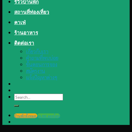
รีวิวบ้านพัก
สถานที่ท่องเที่ยว
คาเฟ่
ร้านอาหาร
ติดต่อเรา
เกี่ยวกับเรา
คำถามที่พบบ่อย
ขั้นตอนการจอง
สมัครงาน
แจ้งปัญหาต่างๆ
Search
for:
บ้านพักทั้งหมด
@LINE แอดไลน์