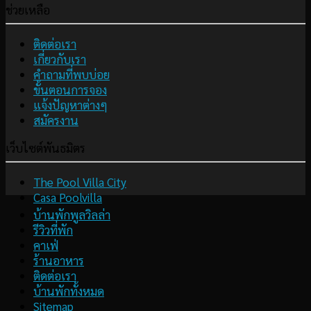
ช่วยเหลือ
ติดต่อเรา
เกี่ยวกับเรา
คำถามที่พบบ่อย
ขั้นตอนการจอง
แจ้งปัญหาต่างๆ
สมัครงาน
เว็บไซต์พันธมิตร
The Pool Villa City
Casa Poolvilla
บ้านพักพูลวิลล่า
รีวิวที่พัก
คาเฟ่
ร้านอาหาร
ติดต่อเรา
บ้านพักทั้งหมด
Sitemap