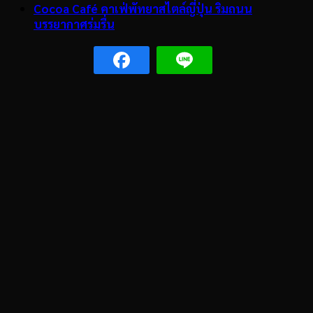
Cocoa Café คาเฟ่พัทยาสไตล์ญี่ปุ่น ริมถนน
บรรยากาศร่มรื่น