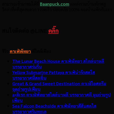
สามารถเข้ามาชมได้ที่
Baanpuck.com
แหล่งรวมบ้านพักพลู
วิลล่าที่ดที่สุดสะดวก รววดเร็ว ปลอดภัย 100% จองบ้านพักกับเรา
สนใจติดต่อ @LINE
คลิ๊ก
รีวิว
คาเฟ่พัทยา
ที่ใกล้เคียง
The Lunar Beach House คาเฟ่พัทยา สไตล์บาหลี
บรรยากาศร่มรื่น
Yellow Submarine Pattaya คาเฟ่น่ารักสดใส
บรรยากาศที่สดชื่น
Great & Grand Sweet Destination คาเฟ่ไอศครีม
จุดถ่ายรูปเพียบ
a•ดิเรก คาเฟ่พัทยาสไตล์บาหลี บรรยากาศดี มุมถ่ายรูป
เพียบ
Sea Falcon Beachside คาเฟ่พัทยาสีสันสดใส
บรรยากาศริมทะเล