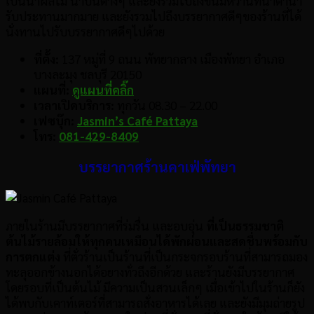
เป็นน้ำผลไม้ น้ำปั่นต่างๆ และยังรวมไปถึงขนมหวานที่น่าตาน่า
รับประทานมากมาย และยังรวมไปถึงบรรยากาศดีๆของร้านที่ได้
นั่งทานไปรับบรรยากาศดีๆไปด้วย
ที่ตั้ง:
137 หมู่ที่ 9 ถนน พัทยากลาง เมืองพัทยา อำเภอ
บางละมุง ชลบุรี 20150
แผนที่:
ดูแผนที่คลิ๊ก
เวลาเปิดบริการ:
ทุกวัน 08.30 – 22.00
เฟซบุ๊ก:
Jasmin’s Café Pattaya
โทร:
081-429-8409
บรรยากาศร้านคาเฟ่พัทยา
ภายในร้านมีบรรยากาศที่ร่มรื่น และอบอุ่น
ที่เป็นธรรมชาติ
ต้นไม้รายล้อมให้ทุกคนเหมือนได้พักผ่อนและสดชื่นพร้อมกับ
การตกแต่ง
ที่ตั่วร้านเป็นร้านที่เป็นกระจกรอบร้านที่สามารถมอง
ทะลุออกข้างนอกได้อยางทั่วถึงอีกด้วย และร้านยังมีบรรยากาศ
โดยรอบที่เป็นต้นไม้ มีความเป็นสวนเล็กๆ เมื่อเข้าไปในร้านก็ยัง
ได้พบกับเคาท์เตอร์ที่สามารถสั่งอาหารได้เลย และยังมีมุมถ่ายรูป