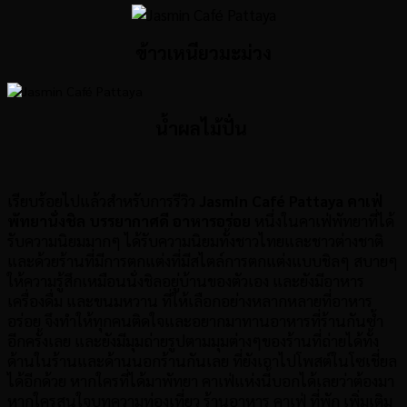
ข้าวเหนียวมะม่วง
น้ำผลไม้ปั่น
เรียบร้อยไปแล้วสำหรับการรีวิว
Jasmin Café Pattaya คาเฟ่
พัทยานั่งชิล บรรยากาศดี อาหารอร่อย
หนึ่งในคาเฟ่พัทยาที่ได้
รับความนิยมมากๆ ได้รับความนิยมทั้งชาวไทยและชาวต่างชาติ
และด้วยร้านที่มีการตกแต่งที่มีสไตล์การตกแต่งแบบชิลๆ สบายๆ
ให้ความรู้สึกเหมือนนั่งชิลอยู่บ้านของตัวเอง และยังมีอาหาร
เครื่องดื่ม และขนมหวาน ที่ให้เลือกอย่างหลากหลายที่อาหาร
อร่อย จึงทำให้ทุกคนติดใจและอยากมาทานอาหารที่ร้านกันซ้ำ
อีกครั้งเลย และยังมีมุมถ่ายรูปตามมุมต่างๆของร้านที่ถ่ายได้ทั้ง
ด้านในร้านและด้านนอกร้านกันเลย ที่ยังเอาไปโพสต์ในโซเชี่ยล
ได้อีกด้วย หากใครที่ได้มาพัทยา คาเฟ่แห่งนี้บอกได้เลยว่าต้องมา
หากใครสนใจบทความท่องเที่ยว ร้านอาหาร คาเฟ่ ที่พัก เพิ่มเติม