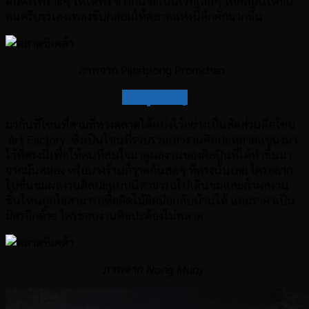
ดนตรีเพราะๆ ให้ได้ฟัง ข้างกันจะเป็นเวทีเล็กๆ ให้ศิลปินได้ขึ้น
ดนตรีบรรเลงเพลงขับกล่อมให้ตลาดแห่งนี้คึกคักมากขึ้น
ภาพจาก Pipatpong Promchan
กลับสู่สารบัญ
มากันที่โซนที่สามที่ทางตลาดได้แบ่งไว้อย่างเป็นสัดส่วนคือโซน
Art Factory ซึ่งเป็นโซนที่รวบรวมเอางานศิลปะหลายแขนงมา
ไว้ที่ตรงนี้เพื่อให้คนที่สนใจมาดูผลงานของศิลปินที่ได้ทำขึ้นมา
จากมันสมอง หรือบางร้านก็วาดกันสดๆ ที่ตรงนั้นเลย ใครอยาก
ไปชื่นชมผลงานศิลปะแบบนี้สามารถไปเดินชมและถ้าผลงาน
ชิ้นไหนถูกใจสามารถซื้อติดไม้ติดมือกลับบ้านได้ แถมราคาเป็น
มิตรอีกด้วย ใครชอบงานศิลปะต้องไม่พลาด
ภาพจาก Nong Muay