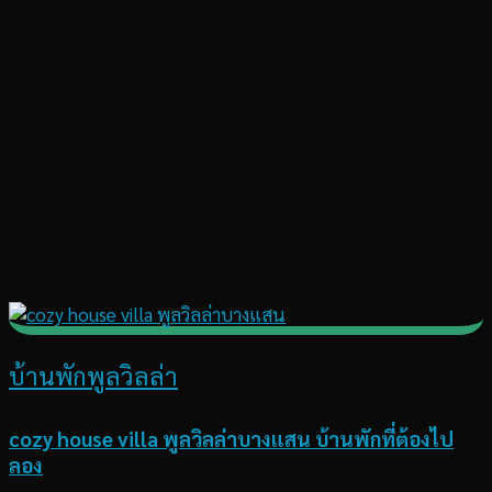
บ้านพักพูลวิลล่า
cozy house villa พูลวิลล่าบางแสน บ้านพักที่ต้องไป
ลอง