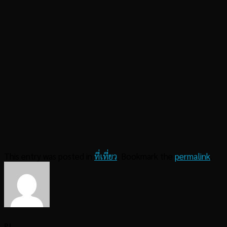
This entry was posted in
ที่เที่ยว
. Bookmark the
permalink
.
PJ