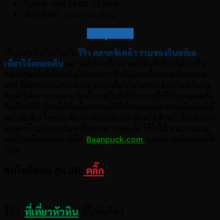
วันศุกร์-เสาร์ 16.00-23.00 น.
วันอาทิตย์ 16.00-22.00 น.
กลับสู่สารบัญ
เป็นอย่างไรกับบ้างกับ
รีวิว ตลาดซิเคด้า รวมของกินอร่อย
เที่ยวได้ตลอดคืน
สถานที่ท่องเที่ยวยามค่ำคืนที่เรียกได้ว่าเป็น
ตลาดสุดเจ๋งที่เป็นขวัญใจของชาวหัวหินและนักท่องเที่ยวอย่าง
มาก ที่มีการแบ่งโซนที่เหมาะสมเพื่อให้สามารถเดินเที่ยวเลือกดุ
สินค้าได้อย่างง่ายดาย อีกทั้งภายในยังมีกิจกรรมให้ได้ชมตลอดทั้ง
คืนที่มาที่นี่ เรียกได้ว่าเป็นสถานที่ที่ให้ความสนุก ความบันเทิงได้
อย่างดีเยี่ยม ใครมาเที่ยวหัวหินจะต้องมาสักครั้ง สำหรับใครที่กำลัง
มองหาบ้านพักพูลวิลล่าที่สะอาด ปลอดภัย ไว้ใจได้ สามารถแวะ
ชมบ้านพักพูลวิลล่าได้ที่
Baanpuck.com
แหล่งรวมบ้านพักที่ดี
ที่สุด
สนใจติดต่อ @LINE
คลิ๊ก
รีวิว
ที่เที่ยวหัวหิน
ที่ใกล้เคียง