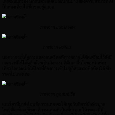
โดยจะมีนักร้อง นักดนตรีผลัดเปลี่ยนกันมาแสดงความสามารถให้
นักท่องเที่ยวได้ชื่นชมอยู่ตลอด
ภาพจาก Lux Meew
ภาพจาก PaiRiiz
นอกจากจะได้ดูการแสดงดนตรีสดที่ทางตลาดได้จัดเตรียมไว้ยังมี
ละครเวทีให้ได้ดูอีกด้วยเป็นกิจกรรมที่ตื่นตาตื่นใจของนักท่อง
เที่ยว โดยจะเปิดให้ใครที่ต้องการเข้าไปดูก็สามารถซื้อบัตรได้ ซึ่ง
ราคาไม่แพงเลย
ภาพจาก ลูกสมอเรือ
และใครที่มายังโซนจัดการแสดงจะได้เจอกับกีตาร์ยักษ์ขนาด
ใหญ่ที่ติดตั้งอยู่ข้างเวทีการแสดงที่เป็นที่บ่งบอกได้ว่าตรงนี้มี