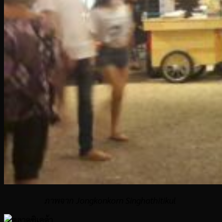
ภาพจาก Jongkonkorn Singhathitikul