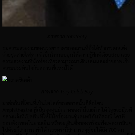
ภาพจาก tatateety
ชมความสวยงามของบรรยากาศของสถานที่ซึ่งได้ทำการตกแต่ง
ด้วยชุดสายไฟราว ที่เป็นโทนอบอุ่นให้ความรู้สึกที่เงียบสงบ และ
ความสวยงามที่นักท่องเที่ยวสามารถมาเดินเล่นและถ่ายภาพเก็บ
ความประทับใจกับสถานที่แห่งนี้ได้
ภาพจาก Tery Celeb Boy
มาต่อกันที่โซนที่เป็นไฮ
ไลท์
ของตลาดนั้นก็คือโซน
Amphitheatre ที่เป็นจุดศูนย์กลางของที่นี่เลยก็ว่าได้ โดยจะมีเวที
กลางแจ้งที่เปิดพื้นที่ให้มีนักร้องมาเล่นดนตรีกันที่ตรงนี้ ใครที่
ชอบฟังเพลงในยามเย็น หรือจะเดินซื้อของพร้อมฟังเพลงเพลินๆ
ไปด้วยก็สามารถทำได้ และตรงนี้สามารถจุผู้ชมได้ถึง 700 คน