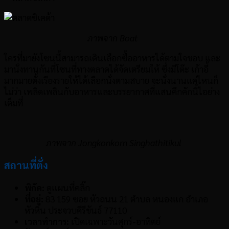
ภาพจาก
Boat
ใครที่มายังโซนนี้สามารถเดินเลือกซื้ออาหารได้ตามใจชอบ และ
มานั่งทานกันที่โซนที่ทางตลาดได้จัดเตรียมให้ ซึ่งมีโต๊ะ เก้าอี้
มากมายตั้งเรียงรายให้ได้เลือกนั่งตามสบาย จะนั่งนานแค่ไหนก็
ไม่ว่า เพลิดเพลินกับอาหารและบรรยากาศที่แสนคึกคักนี้ไอย่าง
เต็มที่
ภาพจาก Jongkonkorn Singhathitikul
สถานที่ตั่ง
พิกัด:
ดูแผนที่คลิ๊ก
ที่อยู่:
83 159 ซอย หัวถนน 21 ตำบล หนองแก อำเภอ
หัวหิน ประจวบคีรีขันธ์ 77110
เวลาทำการ:
เปิดเฉพาะวันศุกร์-อาทิตย์