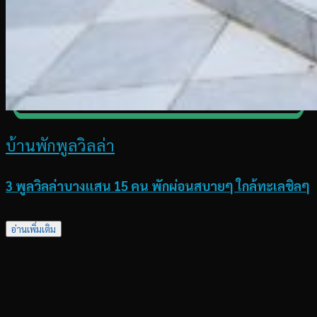
บ้านพักพูลวิลล่า
3 พูลวิลล่าบางแสน 15 คน พักผ่อนสบายๆ ใกล้ทะเลชิลๆ
อ่านเพิ่มเติม