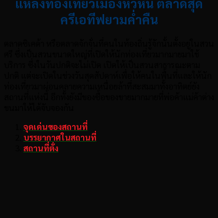
แหล่งท่องเที่ยวเมืองหัวหิน ตลาดสุด
ครีเอทีฟยามค่ำคืน
ตลาดซิเค
ด้า
หรือตลาดจักจั่นที่คนในท้องถิ่นรู้จักนั้นตั้งอยู่ในสวน
ศรี ซึ่งเป็นสวนขนาดใหญ่ที่เปิดให้นักท่องเที่ยวมากมายมาใช้
บริการ ซึ่งใน
วันปก
ติจะ
ไม่เปิด เปิดให้เป็นสวนสาธารณะตาม
ปกติ แต่จะเปิดในช่วงวันสุดสัปดาห์เพื่อให้คนในพื้นที่และให้นัก
ท่องเที่ยวมาผ่อนคลายความเหนื่อยล้าที่สะสมมาทั้งอาทิตย์ยัง
สถานที่แห่งนี้ อีกทั้งยังมีของซื้อของขายมากมายที่พ่อค้าแม่ค้าต่าง
ขนมาให้ได้จับจองกัน
จุดเด่นของสถานที่
บรรยากาศในสถานที่
สถานที่ตั่ง