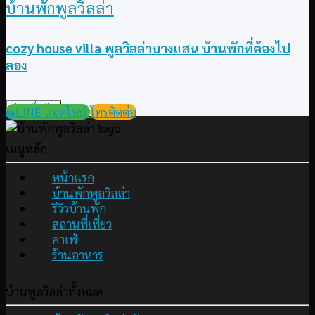
บ้านพักพูลวิลล่า
cozy house villa พูลวิลล่าบางแสน บ้านพักที่ต้องไป
ลอง
อ่านเพิ่มเติม
@LINE แอดไลน์
โทรติดต่อ
เมนูหลัก
หน้าแรก
บ้านพักพูลวิลล่า
รีวิวบ้านพัก
สถานที่เที่ยว
คาเฟ่
ร้านอาหาร
บ้านพูลวิลล่าทั้งหมด