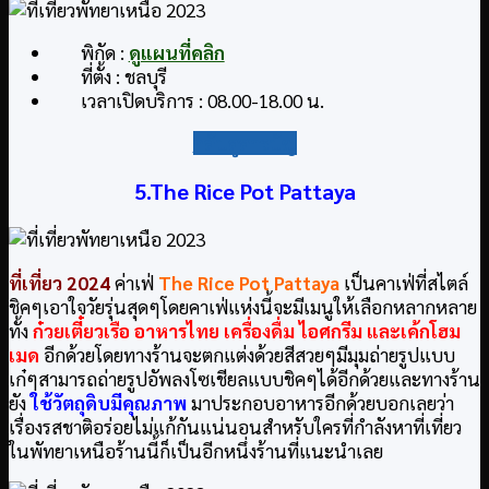
พิกัด :
ดูแผนที่คลิก
ที่ตั้ง : ชลบุรี
เวลาเปิดบริการ : 08.00-18.00 น.
กลับสู่สารบัญ
5.
The Rice Pot Pattaya
ที่เที่ยว
2024
ค่าเฟ่
The Rice Pot Pattaya
เป็นคาเฟ่ที่สไตล์
ชิคๆเอาใจวัยรุ่นสุดๆโดยคาเฟ่แห่งนี้จะมีเมนูให้เลือกหลากหลาย
ทั้ง
ก๋วยเตี๋ยวเรือ อาหารไทย เครื่องดื่ม ไอศกรีม และเค้กโฮม
เมด
อีกด้วยโดยทางร้านจะตกแต่งด้วยสีสวยๆมีมุมถ่ายรูปแบบ
เก๋ๆสามารถถ่ายรูปอัพลงโซเชียลแบบชิคๆได้อีกด้วยและทางร้าน
ยัง
ใช้วัตถุดิบมีคุณภาพ
มาประกอบอาหารอีกด้วยบอกเลยว่า
เรื่องรสชาติอร่อยไม่แก้กันแน่นอนสำหรับใครที่กำลังหาที่เที่ยว
ในพัทยาเหนือร้านนี้ก็เป็นอีกหนึ่งร้านที่แนะนำเลย