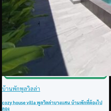
บ้านพักพูลวิลล่า
cozy house villa พูลวิลล่าบางแสน บ้านพักที่ต้องไป
ลอง