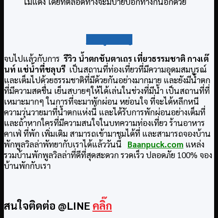
ไม้แดง โดยที่ตลอดทางจะมีป้ายบอกทางกันอีกด้วย
กลับสู่สารบัญ
จบไปแล้วกับการ
รีวิว น้ำตกชันตาเถร เที่ยวธรรมชาติ กางเต๊
นท์ แช่น้ำที่ชลุบรี
เป็นสถานที่ท่องเที่ยวที่มีความอุดมสมบูรณ์
และเต็มไปด้วยธรรมชาติที่มีด้วยกันอย่างมากมาย และยังมีน้ำตก
ที่มีความสดชื่น เย็นสบายๆให้ได้เล่นในช่วงที่มีน้ำ เป็นสถานที่ที่
เหมาะมากๆ ในการที่จะมาพักผ่อน หย่อนใจ ที่จะได้หลีกหนี
ความวุ่นวายมาที่น้ำตกแห่งนี้ และได้รับการพักผ่อนอย่างเต็มที่
และถ้าหากใครที่มีความสนใจในบทความท่องเที่ยว ร้านอาหาร
คาเฟ่ ที่พัก เพิ่มเติม สามารถเข้ามาชมได้ที่ และสามารถจองบ้าน
พักพูลวิลล่าพัทยากับเราได้แล้ววันนี้
Baanpuck.com
แหล่ง
รวมบ้านพักพูลวิลล่าที่ดีที่สุดสะดวก รวดเร็ว ปลอดภัย 100% จอง
บ้านพักกับเรา
สนใจติดต่อ @LINE
คลิ๊ก