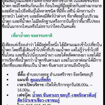
อุดมสมบูรณ์และความหลากหลายทางชีวภาพ ในแต่ละชั้นของ
น้ำตก จะมีโขดหินก้อนเล็ก ก้อนใหญ่ที่มีอยู่ด้วยกันอย่างมากมาย
และยังรวมไปถึงพันธุ์ไม้หลายชนิด ที่มีทั้ง เฟริน์ ผักหวานป่า
หวายป่า ไผ่ต่างๆ และยังคงมีสัตว์ป่าต่างๆ ที่อาศัยอยู่ในบริเวณ
น้ำตก และที่น้ำตก ไม่มีหลักฐานหรือการบันทึกว่าที่มาที่ไปของ
ชื่อนั้นมาจากไหนหรือไม่ทราบว่าใครเป็นคนตั้ง
เที่ยวน้ำตก ชมธรรมชาติ
มีเพียงแค่เรื่องเล่าว่า ได้มีอยู่ครั้งหนึ่ง ได้มีสามเณรเข้าไปเที่ยวใน
น้ำตก โดยที่ได้เดินเข้าไปพักที่บริเวณน้ำตก แต่ไม่รู้ว่าเข้าไปที่
ชั้นไหน และขึ้นไปนั่งบนหน้าผา และได้พลัดตกลงมา และได้มี
การเรียกชื่อน้ำตกว่า น้ำตกชันตาเณร และในเวลาต่อมาได้มีการ
เรียกชื่อและเพี้ยนเป็น น้ำตก ชันตาเถร มาจนถึงปัจจุบัน
ที่ตั้ง:
ตำบลบางพระ อำเภอศรีราชา จังหวัดชลบุรี
แผนที่:
ดูแผนที่คลิ๊ก
เวลาเปิดบริการ:
เปิดให้บริการทุกวัน08.00น. –
16.00น.
เฟซบุ๊ค:
น้ำตก ชันตาเถร ชลบุรี -เขตรักษาพันธุ์
สัตว์ป่าเขาเขียว-เขาชมภู่