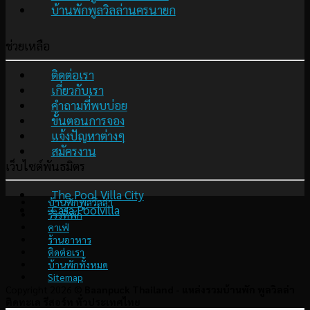
บ้านพักพูลวิลล่านครนายก
ช่วยเหลือ
ติดต่อเรา
เกี่ยวกับเรา
คำถามที่พบบ่อย
ขั้นตอนการจอง
แจ้งปัญหาต่างๆ
สมัครงาน
เว็บไซต์พันธมิตร
The Pool Villa City
บ้านพักพูลวิลล่า
Casa Poolvilla
รีวิวที่พัก
คาเฟ่
ร้านอาหาร
ติดต่อเรา
บ้านพักทั้งหมด
Sitemap
Copyright 2026 ©
Baanpuck Thailand - แหล่งรวมบ้านพัก พูลวิลล่า
ติดทะเล รีสอร์ท ทั่วประเทศไทย