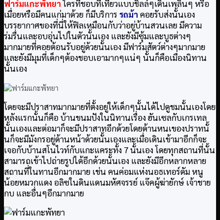
ฟาร์มแกะพัทยา
ใครที่ชอบที่เที่ยวแบบชิลล์ๆเดินเพลินๆ หรือ
เมื่อยหรือมีคนแก่มาด้วย ก็มีบริการ
รถม้า
คอยรับส่งนั้นเอง
บรรยากาศของที่นี่ให้ฟิลเหมือนกับว่าอยู่บ้านสวนเลย มีความ
ร่มรื่นและอบอุ่นไปในตัวนั้นเอง และยังมีซุ้มและบูธต่างๆ
มากมายที่คอยต้อนรับอยู่ด้วยนั้นเอง มีฟาร์มสัตว์ต่างๆมากมาย
และยังมีมุมที่เด็กๆต้องชอบเอามากๆแน่ๆ นั้นก็คือเมืองนิทาน
นั้นเอง
โดยจะมีปราสาทมากมายที่ตั้งอยู่ให้เด็กๆนั้นได้ไปดูชมนั้นเองโดย
หลังแรกนั้นก็คือ บ้านขนมปังในนิทานเรื่อง ฮันเซลกับเกรเทล
นั้นเองและต่อมาก็จะมีปราสาทอีกด้วยโดยด้านหนเของปราทนั้
นก็จะมีมังกรอยู่ด้านหน้าด้วยนั้นเองและเมื่อเดินเข้ามาอีกก็จะ
เจอกับบ้านสโนไวท์กับแกะแคระทั้ง 7 นั้นเอง โดยทุกสถานที่นั้น
สามารถเข้าไปถ่ายรูปได้อีกด้วยนั้นเอง และยังมีอีกหลากหลาย
สถานที่ในทานอีกมากมาย เช่น คนค่อมแห่งนอธเทอร์ดัม หนู
น้อยหมวกแดง อลิซในดินแดนมหัศจรรย์ แจ๊คผู้ฆ่ายักษ์ เจ้าชาย
กบ และอื่นๆอีกมากมาย