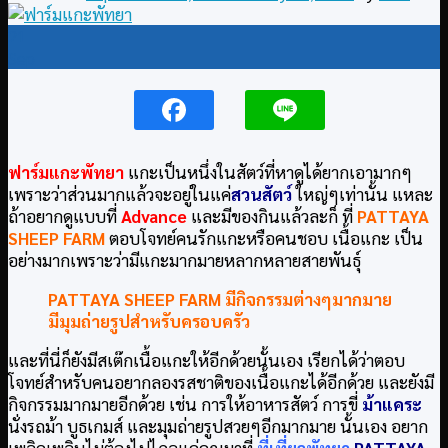
21
Sep
ฟาร์มแกะพัทยา
แกะเป็นหนึ่งในสัตว์ที่หาดูได้ยากเอามากๆ
เพราะว่าส่วนมากแล้วจะอยู่ในแค่
สวนสัตว์
ใหญ่ๆเท่านั้น แหละ
ถ้าอยากดูแบบที่
Advance
และมีของกินแล้วละก็ ที่
PATTAYA
SHEEP FARM
ตอบโจทย์คนรักแกะหรือคนชอบ เนื้อแกะ เป็น
อย่างมากเพราะว่ามีแกะมากมายหลากหลายสายพันธุ์
PATTAYA SHEEP FARM
มีกิจกรรมต่างๆมากมาย
มีมุมถ่ายรูปสำหรับครอบครัว
และที่นี่ก็ยังมีสเต๊กเนื้อแกะให้อีกด้วยนั้นเอง เรียกได้ว่าตอบ
โจทย์สำหรับคนอยากลองรสชาติของเนื้อแกะได้อีกด้วย และยังมี
กิจกรรมมากมายอีกด้วย เช่น การให้อาหารสัตว์ การขี่
ม้าแคระ
นั่งรถม้า บูธเกมส์ และมุมถ่ายรูปสวยๆอีกมากมาย นั้นเอง อยาก
เพลิดเพลินไม่ต้องไปไกลแค่คุณมาที่
ที่เที่ยวพัทยา
PATTAYA