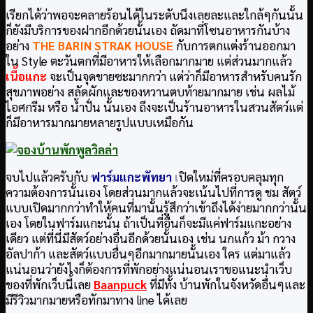
เรียกได้ว่าพอจะคลายร้อนได้ในระดับนึงเลยละและใกล้ๆกันนั้น
ก็ยังมีบริการของฝากอีกด้วยนั้นเอง ถัดมาที่โซนอาหารกันบ้าง
อย่าง
THE BARIN STRAK HOUSE
กับการตกแต่งร้านออกมา
ใน Style ตะวันตกที่มีอาหารให้เลือกมากมาย แต่ส่วนมากแล้ว
เนื้อแกะ
จะเป็นจุดขายซะมากกว่า แต่ว่าก็มีอาหารสำหรับคนรัก
สุขภาพอย่าง สลัดผักและของหวานตบท้ายมากมาย เช่น ผลไม้
ไอศกรีม หรือ น้ำปั่น นั้นเอง ถึงจะเป็นร้านอาหารในสวนสัตว์แต่
ก็มีอาหารมากมายหลายรูปแบบเหมือกัน
จบไปแล้วครับกับ
ฟาร์มแกะพัทยา
เ
ปิดใหม่ที่ครอบคลุมทุก
ความต้องการนั้นเอง โดยส่วนมากแล้วจะเน้นไปที่การดู ชม สัตว์
แบบเปิดมากกว่าทำให้คนที่มานั้นรู้สึกว่าเข้าถึงได้ง่ายมากกว่านั้น
เอง โดยในฟาร์มแกะนั้น ถ้าเป็นที่อื่นก็จะมีแค่ฟาร์มแกะอย่าง
เดียว แต่ที่นี่มีสัตว์อย่างอื่นอีกด้วยนั้นเอง เช่น นกแก้ว ม้า กวาง
อัลปาก้า และสัตว์แบบอื่นๆอีกมากมายนั้นเอง ใคร แต่มาแล้ว
แน่นอนว่ายังไงก็ต้องการที่พักอย่างแน่นอนเราขอแนะนำเว็บ
ของที่พักเว็บนี้เลย
Baanpuck
ที่มีทั้ง บ้านพักในจังหวัดอื่นๆและ
มีรีวิวมากมายหรือทักมาทาง line ได้เลย