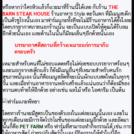
หรือหากว่าใครหิวแล้วก็แวะมาที่ร้านนี้ได้เลย กับร้าน
THE
BARN STEAK HOUSE
ร้านอาหาร Style ตะวันตก ที่มีเมนูสเต๊ก
เป็นตัวชูโรงนั้นเอง มาฟาร์มแกะทั้งทีจะไม่มีร้านอาหารได้ยังไงละ
โดยบรรยากาศภายนอกร้านนั้น จะเป็นแบบเปิดให้คุณได้รับลม
อีกด้วยนั้นเอง และด้านในนั้นก็มีลมเย็นๆอีกด้วยนั้นเอง
บรรยากาศดีสถานที่กว้างเหมาะแก่การมากับ
ครอบครัว
เหมาะสำหรับคนที่ไม่ชอบแดดหรือไม่ค่อยชอบบรรยากาศร้อนๆ
และนอกจากสเต๊กแล้ว ก็ยังมีเมนูอื่นๆที่เหมาะสำหรับคนรัก
สุขภาพนั้นเอง นั้นก็คือเมนูสลัดที่จะเน้นผักแบบสดใหม่ในทุกๆ
วัน และเมื่อท่านอาหารจานหลักเสร็จแล้วแน่นอนว่าก็ต้องมีของ
หวานตบท้ายให้อีกด้วย อย่างเช่น ผลไม้ หรือ ไอศกรีม เป็นต้น
โดยทางร้านจะมีสูตรเป็นของตัวเองในแต่ละเมนูนั้นเอง และใน
ทุกๆเดือนจะมีการจัดโปรโมชั่นของแต่ละเมนูอีกด้วย และถัดมา
นั้นก็คือ
PET FARM
หรือ ฟาร์มที่สามารถทำกิจกรรมได้ เช่น การ
ให้อาหารสัตว์ ถ่ายรูปกับสัตว์นั้นเอง มีกิจกรรมให้ทำในนี้อีก