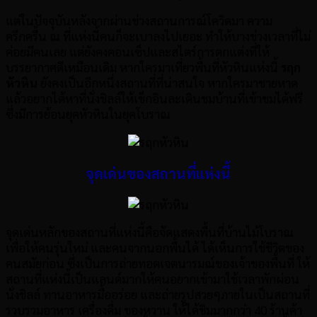
แต่ในปัจจุบันหลังจากผ่านช่วงสถานการณ์โควิดมา ความ
ครึกครื้น ณ ที่แห่งนี้คนก็จะเบาลงไปเยอะ ทำให้บางช่วงเวลาที่ไม่
ค่อยมีคนเลย แต่ยังคงคอนเซ็ปและสไตร์การตกแต่งที่ให้
บรรยากาศดีเหมือนเดิม หากใครมาเที่ยวพื้นที่หัวหินแห่งนี้
รฤก
หัวหิน
ยังคงเป็นอีกหนึ่งสถานที่ที่น่าสนใจ หากใครมาชายหาด
แล้วอยากได้หาที่นั่งชิลล์ให้เช็กอินละเดินชมบ้านที่เข้าชมได้ฟรี
ซึ่งมีการย้อนยุคหัวหินในยุคโบราณ
จุดเด่นของสถานที่แห่งนี้
จุดเด่นหลักของสถานที่แห่งนี้คือจัดแสดงพื้นที่บ้านไม้โบราณ
เพื่อให้คนรุ่นใหม่ และคนจากนอกพื้นได้ ได้เห็นการใช้ชีวิตของ
คนสมัยก่อน ซึ่งเป็นการถ่ายทอดเจตนารมณ์ของเจ้าของพื้นที่ ให้
สถานที่แห่งนี้เป็นแลนด์มากให้คนอยากเข้ามาใช้เวลาพักผ่อน
นั่งชิลล์ ทานอาหารมื้ออร่อย และถ่ายรูปสวยๆภายในเป็นสถานที่
รวบรวมอาหาร เครื่องดื่ม ของหวาน ให้ได้ชิมมากกว่า 40 ร้านค้า