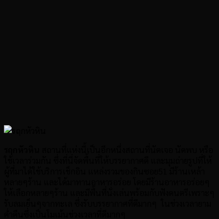
รฤกหัวหิน
สถานที่แห่งนี้เป็นอีกหนึ่งสถานที่นัดเจอ นัดพบ หรือ
ใช้เวลาร่วมกัน ซึ่งที่นี่จัดพื้นที่ให้บรรยากาศดี และมุมถ่ายรูปที่ให้
ผู้ที่มาได้ใช้บริการเช็กอิน แหล่งรวมของกินซอย51 มีร้านเหล้า
หลายๆร้าน และได้มาทานอาหารอร่อย โดยมีร้านอาหารอร่อยๆ
ให้เลือกหลายๆร้าน และมีพื้นที่นั่งเล่นพร้อมกับฟังดนตรีเพราะๆ
รับลมเย็นๆจากทะเล ซึ่งรับบรรยากาศที่ดีมากๆ ในช่วงเวลายาม
ค่ำคืนซึ่งเป็นโมเม้นช่วงเวลาที่ดีมากๆ