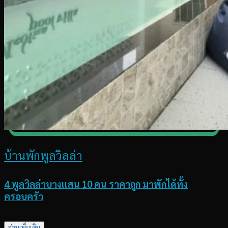
บ้านพักพูลวิลล่า
4 พูลวิลล่าบางแสน 10 คน ราคาถูก มาพักได้ทั้ง
ครอบครัว
อ่านเพิ่มเติม