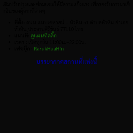
เติมปรับปรุงและซ่อมแซมให้มีความแข็งแรง เพื่อรองรับการมาเช็
กอินของผู้จากที่ต่างๆ
ที่ตั้ง:
ถนน แนบเคหาสน์ – หัวหิน 51 ตำบลหัวหิน อำเภอ
หัวหิน ประจวบคีรีขันธ์ 77110 ไทย
แผนที่:
ดูแผนที่คลิ๊ก
เวลา
:
เปิดทุกวัน 11:00น.–22:00น.
เฟซบุ๊ก :
RarukHuaHin
บรรยากาศสถานที่แห่งนี้