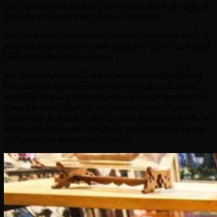
รวมไปถึงของฝากหัวหินที่ทำขึ้นจากงานแฮนด์เมด บริเวณพื้นที่
แห่งนี้มีการวางศิลปะ และรูปปั้นหุ่นจำลองสวยๆ
ในช่วงค่ำคืนจะมีการแสดงโชว์เกี่ยวกับวัฒนธรรมไทยร่วมสมัย มี
ดนตรีเพราะๆสร้างบรรยากาศดีๆให้ผู้ที่เข้ามาใช้เวลา ณ ที่แห่งนี้
ได้ฟัง และเพลิดเพลินกับมุมต่างๆ
การเดินทางมายังที่แห่งนี้ก็สะดวกสุดๆโดยสถานที่แห่งนี้ตั้งอยู่
ใจกลางเมืองหัวหิน และใกล้กับชายหาดใกล้ทะเล เป็นอีกหนึ่ง
สถานที่ที่ผ่านช่วงเวลาของสถานการณ์หัวหินอย่างยากลำบากที่
ผ่านมาได้ แต่ยังไม่ฟื้นตัวดีมากนัก หากมาเที่ยวหัวหินก็ขอ
แนะนำ
รฤก หัวหิน
ให้เป็นอีกหนึ่ง สถานที่ที่น่าสนใจ สำหรับใคร
ที่อยากหาที่เดินเล่น หาร้านดื่มชิลล์ๆ ทานอาหาร กินขนม ถ่าย
รูป กับชาวแก๊งค์ ต้องหาเวลาไปบ้างแล้ว