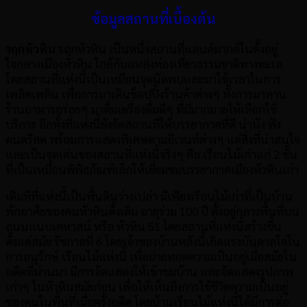
ข้อมูลสถานที่เบื้องต้น
รฤกหัวหิน
รฤกหัวหิน เป็นหนึ่งสถานที่แลนด์มากค์ในตั้งอยู่
ใจกลางเมืองหัวหิน ใกล้กับแหล่งท่องเที่ยวธรรมชาติทางทะเล
โดยสถานที่แห่งนี้เป็นเหมือนจุดนัดพบและมาใช้เวลาในการ
เพลิดเพลิน เพื่อการมาเดินช็อปปิ้งร้านค้าต่างๆ ทั้งการมาทาน
ร้านอาหารอร่อยๆ มาดื่มเครื่องดื่มดีๆ ที่มีมากมายให้เลือกใช้
บริการ อีกทั้งที่แห่งนี้ยังจัดสถานที่ให้บรรยากาศที่ดี น่านั่ง ฟัง
ดนตรีสด พร้อมการแสดงพิเศษตามอีเวนท์ต่างๆ แต่สิ่งที่น่าสนใจ
และเป็นจุดเด่นของสถานที่แห่งนี้จริงๆ คือ เรือนไม้เก่าแก่ 2 ชั้น
ที่เป็นเหมือนพิพิธภัณฑ์เล็กให้เยี่ยมชมบรรยากาศเมืองหัวหินเก่า
เดิมทีที่แห่งนี้เป็นพื้นดินว่างเปล่า มีเพียงเรือนไม้เก่าที่เป็นบ้าน
พักอาศัยของคนหัวหินดั้งเดิม อายุร่วม 100 ปี ตั้งอยู่กลางพื้นที่บน
ถนนแนบเคหาสน์ หรือ หัวหิน 51 โดยสถานที่แห่งนี้สร้างขึ้น
ตั้งแต่สมัย รัชกาลที่ 6 โดยเจ้าของบ้านหลังนี้เกิดแรงบันดาลใจใน
การอนุรักษ์ เรือนไม้แห่งนี้ เพื่อถ่ายทอดความเป็นอยู่เมื่อสมัยใน
อดีตที่ผ่านมา มีการจัดแสดงให้เข้าชมบ้าน และจัดแสดงรูปภาพ
เก่าๆ ในหัวหินสมัยก่อน เพื่อให้เห็นถึงการใช้ชีวิตความเป็นอยู่
ของคนในพื้นที่เมื่อครั้งอดีต โดยบ้านเรือนไม้แห่งนี้ได้มีการต่อ