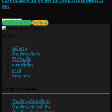
cozy house villa พูลวิลล่าบางแสน บ้านพักที่ต้องไป
ลอง
อ่านเพิ่มเติม
@LINE แอดไลน์
โทรติดต่อ
เมนูหลัก
หน้าแรก
บ้านพักพูลวิลล่า
รีวิวบ้านพัก
สถานที่เที่ยว
คาเฟ่
ร้านอาหาร
บ้านพูลวิลล่าทั้งหมด
บ้านพักพูลวิลล่าพัทยา
บ้านพักพูลวิลล่าหัวหิน