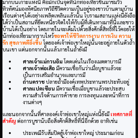
มากบนเกาะแห่งนี้ คือมักเป็นจุดที่นักท่องเที่ยวขึ้นมาชมวิว
ทิวทัศน์มองทัศนียภาพวิถีชีวิตความเป็นอยู่ของชาวบ้านตามบ้าน
เรือนต่างๆได้เอย่างเพลิดเพลินแล้วนั้น โบราณสถานแห่งนี้ยังถือ
ได้ว่าเป็นสถานที่ยึดเหนี่ยวจิตใจให้กับผู้ที่เดินทางมาที่นี้และชาว
บ้านได้เป็นอย่าง โดยภายในจะเต็มไปด้วยสิ่งศักดิ์สิทธิ์ที่ไว้คอยให้
นักท่องเที่ยวมากราบไหว้
ขอพรให้ชีวิตการงาน การเงิน ความ
รัก สุขภาพดียิ่งขึ้น
โดยองค์เจ้าพ่อเขาใหญ่นั้นจะอยู่ภายในตัวถ้ำ
บนเขา แต่นอกจากนั้นแล้วภายในถ้ำยังมี
ศาลเจ้าแม่กวนอิม
โดดเด่นในเรืองเมตตาบารมี
ศาลเจ้าพ่อเสือ
มีความเชื่อกันว่าเมื่อบูชาแล้วจะ
เป็นการเสริมอำนาจและบารมี
ถ้ำนคราช
ปลายถ้ำมีองค์เทพประทานพรประทับอยู่
ศาลแปดเซียน
มีความเชื่อเมื่อบูชาแล้วจะประสบ
ความสำเร็จด้านการค้าขาย การลงทุนและหน้าที่การ
งานต่างๆ
และนอกจากนั้นที่ศาลองค์เจ้าพ่อเขาใหญ่แห่งนี้ยังมี
เทศกาลที่
สำคัญ
ต่อการบูชานับถือสิ่งศักดิ์สิทธิ์ที่นี่อีกด้วย อาทิเช่น
ประเพณีรับส้มปิดฮู้เจ้าพ่อเขาใหญ่ ประมาณก่อน