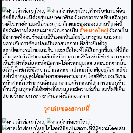
สำหรับสถานที่อัน
ศักดิ์สิทธิ์แห่งนี้ตั้งอยู่บนเขาคยาศิระ ซึ่งหากจากท่าเทียบเรือเทว
วงศ์ไปทางด้านเหนือของเกาะ ลักษณะของของสถานที่แห่งนี้
ถือว่ามีความโดดเด่นมากเนื่องจากเป็น
ถ้ำขนาดใหญ่
ซึ่งภายใน
มีอากาศที่ค่อนข้างเย็นมีหินงอกหินย้อยในบางส่วน และผสม
ผสานกับการดัดแปลงเป็นศาสนสถาน ที่สร้างขึ้นด้วย
สถาปัตยกรรมไทยและจีน และเมื่อใครที่ได้มีโอกาสขึ้นมาที่นี่ถือ
เป็นจุดชมวิวที่สวยงามอีกที่หนึ่งบนเกาะสีชังแห่งนี้ซึ่งสามารถมอง
เห็นวิวทิวทัศน์และทัศนียภาพได้ทั่วทุกมุมเลย และนอกจากนั้น
ยังได้เฝ้าชมวิถีชีวิตชาวบ้านและชาวประมงที่อาศัยอยู่ที่เกาะสีชัง
แห่งนี้จากมุมสูงได้อย่างสวยสดงดงามมากๆ โดยที่ตัวของบริเวณ
หน้าศาลนั้นสามารถเดินออกมามองวิวทะเลที่สามารถมองเห็น
บ้านเรือนทุกหลังได้อย่างชัดเจนและมีความร่มรื่น ลมพัดที่เย็น
สบายขึ้นมาบนเขาคยาศิระแห่งนี้ตลอดเวลา
จุดเด่นของสถานที่
ไฮไลท์ที่ถือเป็นสถานที่ที่มีความโดดเด่น