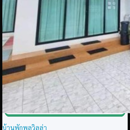
บ้านพักพูลวิลล่า