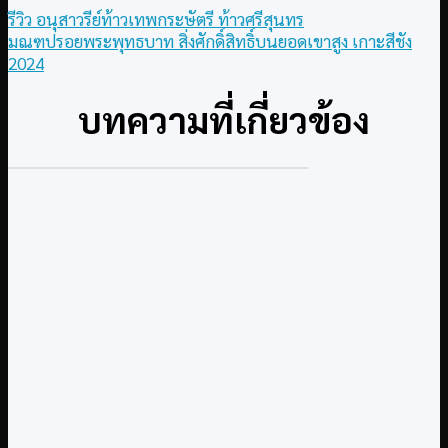
รีวิว อนุสาวรีย์ท้าวเทพกระษัตรี ท้าวศรีสุนทร
มณฑปรอยพระพุทธบาท สิ่งศักดิ์สิทธิ์บนยอดเขาสูง เกาะสีชัง
2024
บทความที่เกี่ยวข้อง