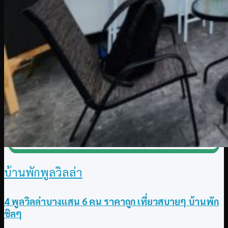
บ้านพักพูลวิลล่า
4 พูลวิลล่าบางแสน 6 คน ราคาถูก เที่ยวสบายๆ บ้านพัก
ชิลๆ