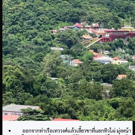
ออกจากท่าเรือเทววงศ์แล้วเลี้ยวขาที่แยกทิวไผ่ มุ่งหน้า