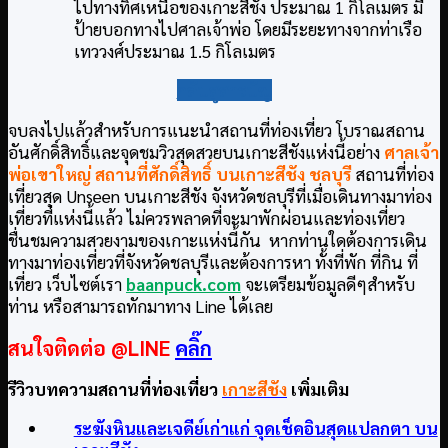
ไปทางทิศเหนือของเกาะสีชัง ประมาณ 1 กิโลเมตร มี
ป้ายบอกทางไปศาลเจ้าพ่อ โดยมีระยะทางจากท่าเรือ
เทววงศ์ประมาณ 1.5 กิโลเมตร
กลับสู่สารบัญ
จบลงไปแล้วสำหรับการแนะนำสถานที่ท่องเที่ยว โบราณสถาน
อันศักดิ์สิทธิ์และจุดชมวิวสุดสวยบนเกาะสีชังแห่งนี้อย่าง
ศาลเจ้า
พ่อเขาใหญ่ สถานที่ศักดิ์สิทธิ์ บนเกาะสีชัง ชลบุรี
สถานที่ท่อง
เที่ยวสุด Unseen บนเกาะสีชัง จังหวัดชลบุรีที่เมื่อเดินทางมาท่อง
เที่ยวที่แห่งนี้แล้ว ไม่ควรพลาดที่จะมาพักผ่อนและท่องเที่ยว
ชื่นชมความสวยงามของเกาะแห่งนี้กัน หากท่านใดต้องการเดิน
ทางมาท่องเที่ยวที่จังหวัดชลบุรีและต้องการหา ทั้งที่พัก ที่กิน ที่
เที่ยว เว็บไซต์เรา
baanpuck.com
จะเตรียมข้อมูลดีๆสำหรับ
ท่าน หรือสามารถทักมาทาง Line ได้เลย
สนใจติดต่อ
@LINE
คลิ๊ก
รีวิวบทความสถานที่ท่องเที่ยว
เกาะสีชัง
เพิ่มเติม
ระฆังหินและเจดีย์เก่าแก่ จุดเช็คอินสุดแปลกตา บน