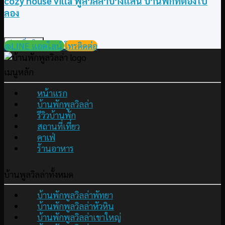
cozy house villa พูลวิลล่าบางแสน บ้านพักที่ต้องไป
ลอง
อ่านเพิ่มเติม
@LINE แอดไลน์
โทรติดต่อ
เมนูหลัก
หน้าแรก
บ้านพักพูลวิลล่า
รีวิวบ้านพัก
สถานที่เที่ยว
คาเฟ่
ร้านอาหาร
บ้านพูลวิลล่าทั้งหมด
บ้านพักพูลวิลล่าพัทยา
บ้านพักพูลวิลล่าหัวหิน
บ้านพักพูลวิลล่าเขาใหญ่