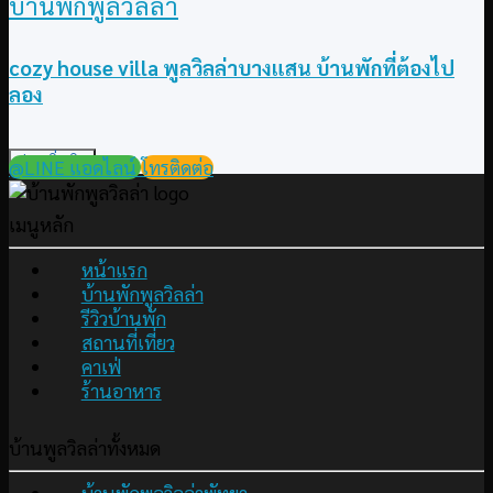
บ้านพักพูลวิลล่า
cozy house villa พูลวิลล่าบางแสน บ้านพักที่ต้องไป
ลอง
อ่านเพิ่มเติม
@LINE แอดไลน์
โทรติดต่อ
เมนูหลัก
หน้าแรก
บ้านพักพูลวิลล่า
รีวิวบ้านพัก
สถานที่เที่ยว
คาเฟ่
ร้านอาหาร
บ้านพูลวิลล่าทั้งหมด