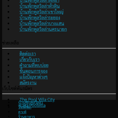
บ้านพักพูลวิลล่าพัทยา
บ้านพักพูลวิลล่าหัวหิน
บ้านพักพูลวิลล่าเขาใหญ่
บ้านพักพูลวิลล่าระยอง
บ้านพักพูลวิลล่าบางแสน
บ้านพักพูลวิลล่านครนายก
ช่วยเหลือ
ติดต่อเรา
เกี่ยวกับเรา
คำถามที่พบบ่อย
ขั้นตอนการจอง
แจ้งปัญหาต่างๆ
สมัครงาน
เว็บไซต์พันธมิตร
The Pool Villa City
บ้านพักพูลวิลล่า
Casa Poolvilla
รีวิวที่พัก
คาเฟ่
ร้านอาหาร