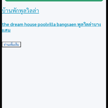
บ้านพักพูลวิลล่า
the dream house poolvilla bangsaen พูลวิลล่าบาง
แสน
อ่านเพิ่มเติม