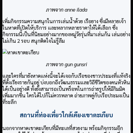
ภาพจาก anne ilada
เพิ่มกิจกรรมความสนุกในการเล่นน้ำด้วย เรือยาง ซึ่งมีหลายเจ้า
ในหาดที่เปิดให้บริการ และหลากหลายราคาให้ได้เลือก ซึ่ง
กิจกรรมนี้เป็นที่นิยมอย่างมากของหมู่วัยรุ่นที่มาเล่นกัน เล่นอย่าง
ไม่เกิน 2 รอบ สนุกติดใจไม่รู้ลืม
ภาพจาก gun gunsri
และใครที่มายังหาดแห่งนี้จะได้เจอกับเรือของชาวประมงที่แท้จริง
ที่ตั้งเรียงรายกันอยู่ บ่งบอกถึงวัฒนธรรมและวิถีชีวิตของคนหัวหิน
ได้เป็นอย่างดี ทั้งยังสามารถเป็นพร็อพในการถ่ายรูปให้มีกิมมิค
เพิ่มมากขึ้น ใครได้ไปก็ไม่ควรพลาด ถ่ายภาพคู่กับเรือประมงเป็น
ที่ระลึก
สถานที่ท่องเที่ยวใกล้เคียงเขาตะเกียบ
นอกจากหาดเขาตะเกียบที่มีทะเลที่สวยงาม พร้อมกิจกรรมอีก