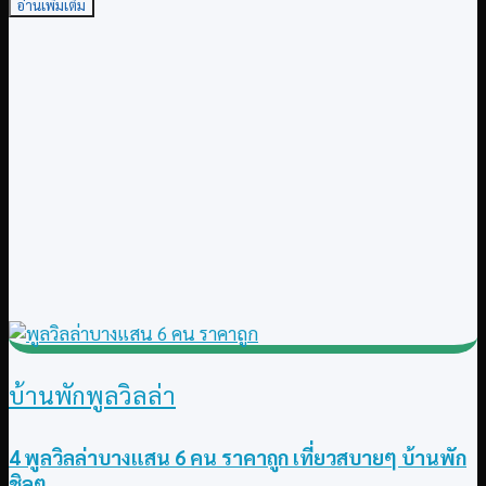
อ่านเพิ่มเติม
บ้านพักพูลวิลล่า
4 พูลวิลล่าบางแสน 6 คน ราคาถูก เที่ยวสบายๆ บ้านพัก
ชิลๆ