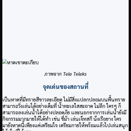
ภาพจาก Tele Teleks
จุดเด่นของสถานที่
เป็นหาดที่มีทรายสีขาวละเอียด ไม่มีสิ่งแปลกปลอมบนพื้นทราย
สามารถวิ่งเล่นได้อย่างเต็มที่ น้ำทะเลใสสะอาด ไม่ลึก ใครๆ ก็
สามารถลงเล่นน้ำได้อย่างปลอดภัย และนอกจากการเล่นน้ำยังมี
กิจกรรมมากมายให้ได้ทำ เช่น ขี่ม้า เล่นเจ็ทสกี นั่งเรือยาง ใคร
มายังหาดนี้เพียงแค่เตรียมใจ เตรียมกายให้พร้อมแล้วไปเล่นสนุก