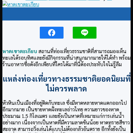
08
Oct
หาดเขาตะเกียบ
สถานที่ท่องเที่ยวธรรมชาติที่สามารถมองเห็น
ทะเลได้รอบทิศและยังมีกิจกรรมที่น่าสนุกมากมายให้ได้ทำ พร้อม
ร้านอาหารชื่อดังอีกเพียบที่ใครได้มาที่นี่ต้องประทับใจไม่รู้ลืม
แหล่งท่องเที่ยวทางธรรมชาติยอดนิยมที่
ไม่ควรพลาด
หัวหินเป็นเมืองที่อยู่ติดกับทะเล ซึ่งมีหาดหลายหาดแตกออกไป
อีกมากมาย เป็นชายหาดฝั่งทะเลอ่าวไทย ความยาวของหาด
ประมาณ 1.5 กิโลเมตร และยังเป็นหาดที่เหมาะแก่การเล่นน้ำ
อย่างมาก เนื่องจากเป็นหาดที่มีความลาดชันน้อย หาดทรายสีขาว
สะอาด สามารถวิ่งเล่นได้แบบไม่ต้องกลัวอันตราย อีกทั้งยังเป็น