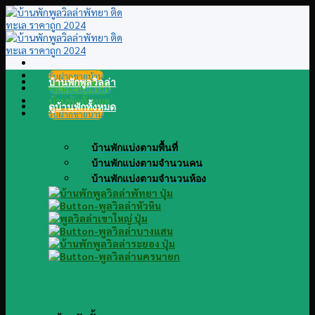
Skip
to
content
รับฝากขายบ้าน
บ้านพักพูลวิลล่า
@LINE แอดไลน์
บ้านพักทั้งหมด
ดูบ้านพักทั้งหมด
รับฝากขายบ้าน
บ้านพักแบ่งตามพื้นที่
บ้านพักแบ่งตามจำนวนคน
บ้านพักแบ่งตามจำนวนห้อง