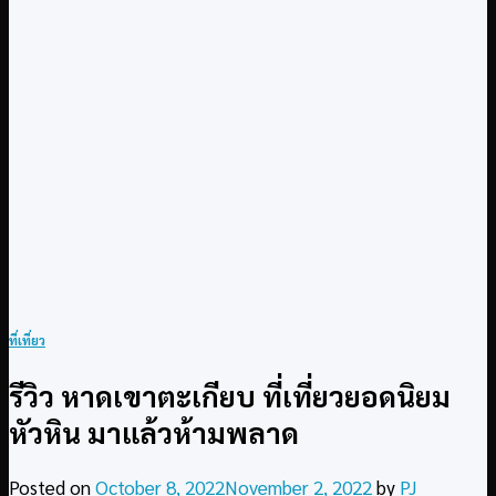
ที่เที่ยว
รีวิว หาดเขาตะเกียบ ที่เที่ยวยอดนิยม
หัวหิน มาแล้วห้ามพลาด
Posted on
October 8, 2022
November 2, 2022
by
PJ