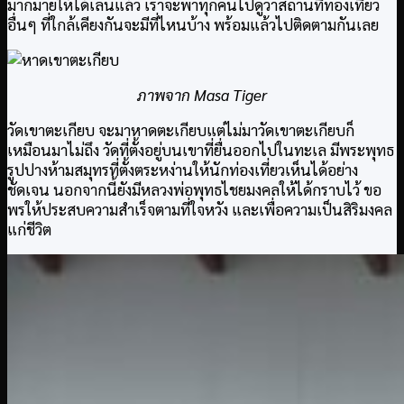
มากมายให้ได้เล่นแล้ว เราจะพาทุกคนไปดูว่าสถานที่ท่องเที่ยว
อื่นๆ ที่ใกล้เคียงกันจะมีที่ไหนบ้าง พร้อมแล้วไปติดตามกันเลย
ภาพจาก Masa Tiger
วัดเขาตะเกียบ จะมาหาดตะเกียบแต่ไม่มาวัดเขาตะเกียบก็
เหมือนมาไม่ถึง วัดที่ตั้งอยู่บนเขาที่ยื่นออกไปในทะเล มีพระพุทธ
รูปปางห้ามสมุทรที่ตั้งตระหง่านให้นักท่องเที่ยวเห็นได้อย่าง
ชัดเจน นอกจากนี้ยังมีหลวงพ่อพุทธไชยมงคลให้ได้กราบไว้ ขอ
พรให้ประสบความสำเร็จตามที่ใจหวัง และเพื่อความเป็นสิริมงคล
แก่ชีวิต