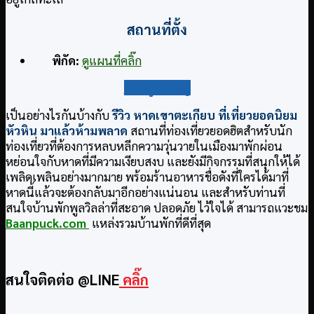
สถานที่ตั้ง
พิกัด:
ดูแผนที่คลิ๊ก
กลับสู่สารบัญ
เป็นอย่างไรกันบ้างกับ
รีวิว หาดเขาตะเกียบ ที่เที่ยวยอดนิยม
หัวหิน มาแล้วห้ามพลาด
สถานที่ท่องเที่ยวยอดฮิตสำหรับนัก
ท่องเที่ยวที่ต้องการหลบหลีกความวุ่นวายในเมืองมาพักผ่อน
หย่อนใจกับหาดที่มีความเงียบสงบ และยังมีกิจกรรมที่สนุกให้ได้
เพลิดเพลินอย่างมากมาย พร้อมร้านอาหารชื่อดังที่ใครได้มาที่
หาดนี้แล้วจะต้องกลับมาอีกอย่างแน่นอน และสำหรับท่านที่
สนใจบ้านพักพูลวิลล่าที่สะอาด ปลอดภัย ไว้ใจได้ สามารถแวะชม
Baanpuck.com
แหล่งรวมบ้านพักที่ดีที่สุด
สนใจติดต่อ
@LINE
คลิ๊ก