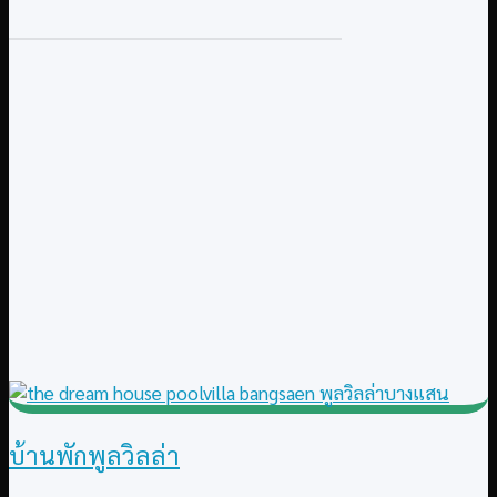
บ้านพักพูลวิลล่า