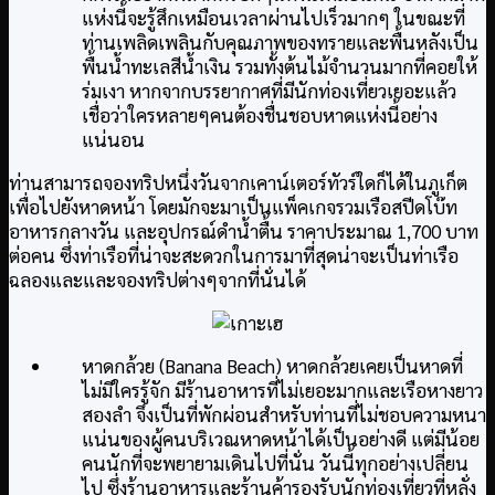
แห่งนี้จะรู้สึกเหมือนเวลาผ่านไปเร็วมากๆ ในขณะที่
ท่านเพลิดเพลินกับคุณภาพของทรายและพื้นหลังเป็น
พื้นน้ำทะเลสีน้ำเงิน รวมทั้งต้นไม้จำนวนมากที่คอยให้
ร่มเงา หากจากบรรยากาศที่มีนักท่องเที่ยวเยอะแล้ว
เชื่อว่าใครหลายๆคนต้องชื่นชอบหาดแห่งนี้อย่าง
แน่นอน
ท่านสามารถจองทริปหนึ่งวันจากเคาน์เตอร์ทัวร์ใดก็ได้ในภูเก็ต
เพื่อไปยังหาดหน้า โดยมักจะมาเป็นแพ็คเกจรวมเรือสปีดโบ๊ท
อาหารกลางวัน และอุปกรณ์ดำน้ำตื้น ราคาประมาณ 1,700 บาท
ต่อคน ซึ่งท่าเรือที่น่าจะสะดวกในการมาที่สุดน่าจะเป็นท่าเรือ
ฉลองและและจองทริปต่างๆจากที่นั่นได้
หาดกล้วย (Banana Beach) หาดกล้วยเคยเป็นหาดที่
ไม่มีใครรู้จัก มีร้านอาหารที่ไม่เยอะมากและเรือหางยาว
สองลำ จึงเป็นที่พักผ่อนสำหรับท่านที่ไม่ชอบความหนา
แน่นของผู้คนบริเวณหาดหน้าได้เป็นอย่างดี แต่มีน้อย
คนนักที่จะพยายามเดินไปที่นั่น วันนี้ทุกอย่างเปลี่ยน
ไป ซึ่งร้านอาหารและร้านค้ารองรับนักท่องเที่ยวที่หลั่ง