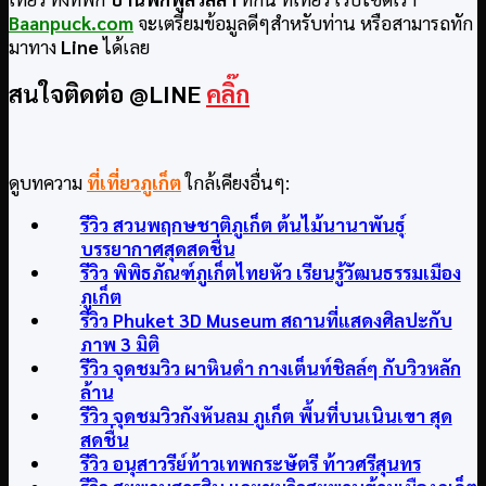
Baanpuck.com
จะเตรียมข้อมูลดีๆสำหรับท่าน หรือสามารถทัก
มาทาง
Line
ได้เลย
สนใจติดต่อ @LINE
คลิ๊ก
ดูบทความ
ที่เที่ยวภูเก็ต
ใกล้เคียงอื่นๆ:
รีวิว สวนพฤกษชาติภูเก็ต ต้นไม้นานาพันธุ์
บรรยากาศสุดสดชื่น
รีวิว พิพิธภัณฑ์ภูเก็ตไทยหัว เรียนรู้วัฒนธรรมเมือง
ภูเก็ต
รีวิว Phuket 3D Museum สถานที่แสดงศิลปะกับ
ภาพ 3 มิติ
รีวิว จุดชมวิว ผาหินดำ กางเต็นท์ชิลล์ๆ กับวิวหลัก
ล้าน
รีวิว จุดชมวิวกังหันลม ภูเก็ต พื้นที่บนเนินเขา สุด
สดชื่น
รีวิว อนุสาวรีย์ท้าวเทพกระษัตรี ท้าวศรีสุนทร