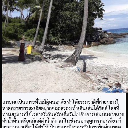
เกาะเฮ เป็นเกาะที่ไม่มีผู้คนอาศัย ทำให้ธรรมชาติที่สวยงาม มี
หาดทรายขาวละเอียดมากๆถอดรองเท้าเดินเล่นได้ชิลล์ โดยที่
ท่านสามารถใช้เวลาครึ่งวันหรือเต็มวันไปกับการเล่นบนชายหาด
ดำน้ำตื้น หรือแม้แต่ดำน้ำลึก แม้ในช่วงนอกฤดูการท่องเที่ยว ก็
สามารถมาเที่ยวได้ทำให้เป็นส่วนหนึ่งของทริปการพักผ่อนของ