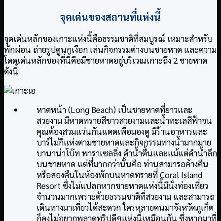
จุดเด่นของสถานที่แห่งนี้
จุดเด่นหลักของเกาะแห่งนี้คือธรรมชาติที่สมบูรณ์ เหมาะสำหรับ
พักผ่อน ถ่ายรูปดูนกเงือก เล่นกิจกรรมต่างบนชายหาด และความ
โดดเด่นหลักของที่นี้คือมีชายหาดอยู่บริเวณเกาะถึง 2 ชายหาด
ดังนี้
หาดหน้า (Long Beach) เป็นชายหาดที่ยาวและ
สวยงาม มีหาดทรายสีขาวสวยงามและน้ำทะเลสีฟ้าจน
คุณต้องสวมแว่นกันแดดเพื่อมองดู มีร้านอาหารและ
บาร์ไม่กี่แห่งตามชายหาดและกิจกรรมทางน้ำมากมาย
บานาน่าโบ๊ท พาราเซลลิ่ง ดำน้ำตื้นและแม้แต่ดำน้ำลึก
บนชายหาด แต่ที่มากกว่านั้นคือ ท่านสามารถค้างคืน
หรือสองคืนในห้องพักบนหาดทรายที่ Coral Island
Resort ซึ่งไม่แปลกหากชายหาดแห่งนี้มีนั่งท่องเที่ยว
จำนวนมากเพราะด้วยธรรมชาติที่สวยงาม และสามารถ
เดินทางมาเที่ยวได้สะดวก ใครหลายคนมาจังหวัดภูเก็ต
ก็คงไม่อยากพลาดทริปดีๆแห่งนี้เหมือนกัน ซึ่งหากมาที่