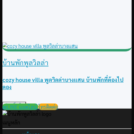
บ้านพักพูลวิลล่า
cozy house villa พูลวิลล่าบางแสน บ้านพักที่ต้องไป
ลอง
อ่านเพิ่มเติม
@LINE แอดไลน์
โทรติดต่อ
เมนูหลัก