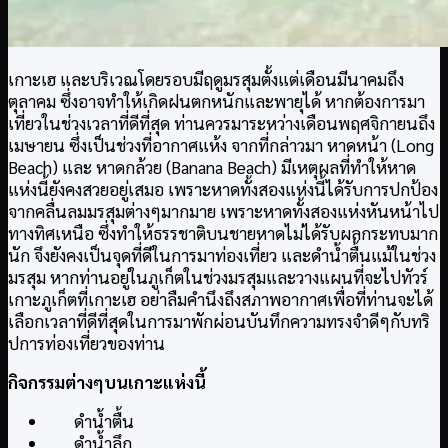
เกาะเฮ และบริเวณโดยรอบมีฤดูมรสุมตั้งแต่เดือนมีนาคมถึง
ตุลาคม ซึ่งอาจทำให้เกิดฝนตกหนักและพายุได้ หากต้องการมา
เที่ยวในช่วงเวลาที่ดีที่สุด ท่านควรมาระหว่างเดือนพฤศจิกายนถึง
เมษายน ซึ่งเป็นช่วงที่อากาศแห้ง จากที่กล่าวมา หาดหน้า (Long
Beach) และ หาดกล้วย (Banana Beach) มีเหตุผลที่ทำให้หาด
แห่งนี้ยังคงสวยอยู่เสมอ เพราะหาดทั้งสองแห่งนี้ได้รับการปกป้อง
จากคลื่นลมมรสุมต่างๆมากมาย เพราะหาดทั้งสองแห่งหันหน้าไป
ทางทิศเหนือ ซึ่งทำให้ธรรชาติบนชายหาดไม่ได้รับผลกระทบมาก
นัก จึงยังคงเป็นจุดที่ดีในการมาท่องเที่ยว และดำน้ำตื้นแม้ในช่วง
มรสุม หากท่านอยู่ในภูเก็ตในช่วงมรสุมและวางแผนที่จะไปทัวร์
เกาะภูเก็ตที่เกาะเฮ อย่าลืมคำนึงถึงสภาพอากาศเพื่อที่ท่านจะได้
เลือกเวลาที่ดีที่สุดในการมาพักผ่อนบันทึกความทรงจำดีๆกับทริ
ปการท่องเที่ยวของท่าน
กิจกรรมต่างๆบนเกาะแห่งนี้
ดำน้ำตื้น
ดำน้ำลึก