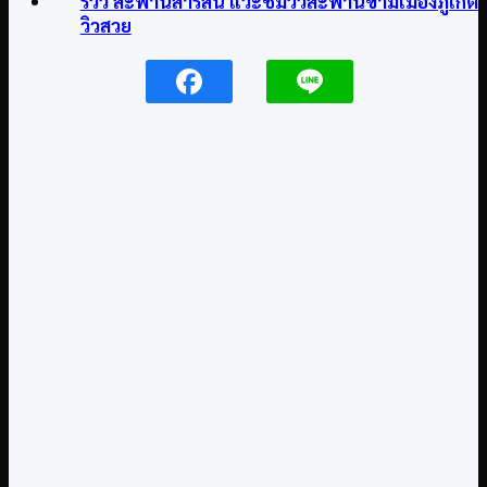
รีวิว สะพานสารสิน แวะชมวิวสะพานข้ามเมืองภูเก็ต
วิวสวย