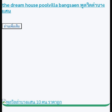
the dream house poolvilla bangsaen พูลวิลล่าบาง
แสน
อ่านเพิ่มเติม