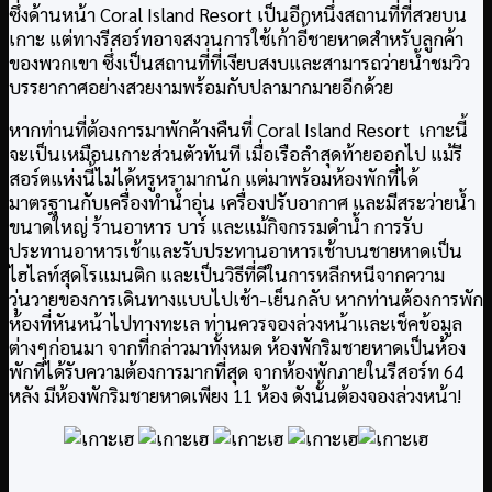
ซึ่งด้านหน้า Coral Island Resort เป็นอีกหนึ่งสถานที่ที่สวยบน
เกาะ แต่ทางรีสอร์ทอาจสงวนการใช้เก้าอี้ชายหาดสำหรับลูกค้า
ของพวกเขา ซึ่งเป็นสถานที่ที่เงียบสงบและสามารถว่ายน้ำชมวิว
บรรยากาศอย่างสวยงามพร้อมกับปลามากมายอีกด้วย
หากท่านที่ต้องการมาพักค้างคืนที่ Coral Island Resort เกาะนี้
จะเป็นเหมือนเกาะส่วนตัวทันที เมื่อเรือลำสุดท้ายออกไป แม้รี
สอร์ตแห่งนี้ไม่ได้หรูหรามากนัก แต่มาพร้อมห้องพักที่ได้
มาตรฐานกับเครื่องทำน้ำอุ่น เครื่องปรับอากาศ และมีสระว่ายน้ำ
ขนาดใหญ่ ร้านอาหาร บาร์ และแม้กิจกรรมดำน้ำ การรับ
ประทานอาหารเช้าและรับประทานอาหารเช้าบนชายหาดเป็น
ไฮไลท์สุดโรแมนติก และเป็นวิธีที่ดีในการหลีกหนีจากความ
วุ่นวายของการเดินทางแบบไปเช้า-เย็นกลับ หากท่านต้องการพัก
ห้องที่หันหน้าไปทางทะเล ท่านควรจองล่วงหน้าและเช็คข้อมูล
ต่างๆก่อนมา จากที่กล่าวมาทั้งหมด ห้องพักริมชายหาดเป็นห้อง
พักที่ได้รับความต้องการมากที่สุด จากห้องพักภายในรีสอร์ท 64
หลัง มีห้องพักริมชายหาดเพียง 11 ห้อง ดังนั้นต้องจองล่วงหน้า!