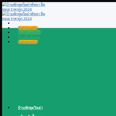
Skip
to
content
รับฝากขายบ้าน
@LINE แอดไลน์
บ้านพักทั้งหมด
รับฝากขายบ้าน
บ้านพักพูลวิลล่า