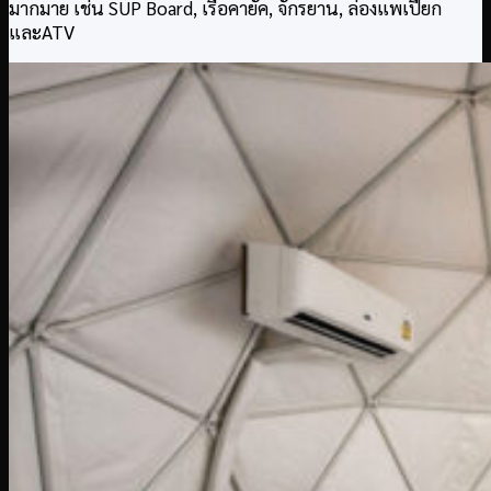
มากมาย เช่น SUP Board, เรือคายัค, จักรยาน, ล่องแพเปียก
และATV