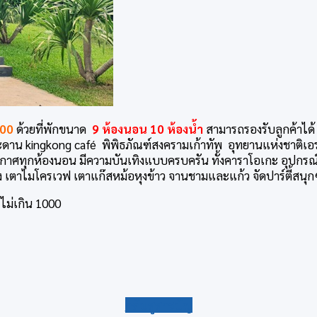
000
ด้วยที่พักขนาด
9 ห้องนอน 10 ห้องน้ำ
สามารถรองรับลูกค้าได้ 
กระดาน kingkong café พิพิธภัณฑ์สงครามเก้าทัพ อุทยานแห่งชาติเ
าศทุกห้องนอน มีความบันเทิงแบบครบครัน ทั้งคาราโอเกะ อุปกรณ์สำ
ำแข็ง เตาไมโครเวฟ เตาแก๊สหม้อหุงข้าว จานชามและแก้ว จัดปาร์ตี้สนุ
กลับสู่สารบัญ