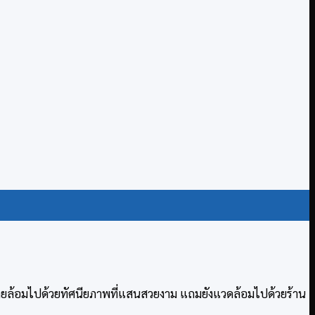
รายล้อมไปด้วยทัศนียภาพที่แสนสวยงาม แถมยังแวดล้อมไปด้วยร้าน