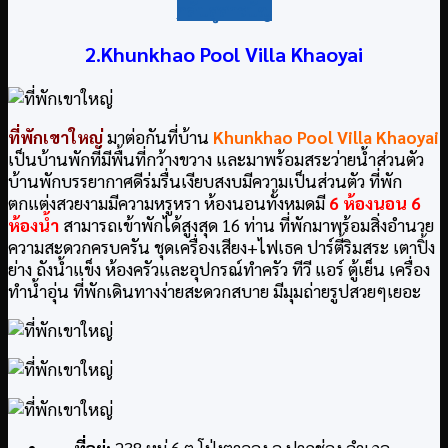
กลับสู่สารบัญ
2.Khunkhao Pool Villa Khaoyai
ที่พักเขาใหญ่
มาต่อกันที่บ้าน
Khunkhao Pool Villa Khaoyai
เป็นบ้านพักที่มีพื้นที่กว้างขวาง และมาพร้อมสระว่ายน้ำส่วนตัว
บ้านพักบรรยากาศดีร่มรื่นเงียบสงบมีความเป็นส่วนตัว ที่พัก
ตกแต่งสวยงามมีความหรูหรา ห้องนอนทั้งหมดมี
6 ห้องนอน 6
ห้องน้ำ
สามารถเข้าพักได้สูงสุด 16 ท่าน ที่พักมาพร้อมสิ่งอำนวย
ความสะดวกครบครัน ชุดเครื่องเสียง+ไฟเธค ปาร์ตี้ริมสระ เตาปิ้ง
ย่าง ถังน้ำแข็ง ห้องครัวและอุปกรณ์ทำครัว ทีวี แอร์ ตู้เย็น เครื่อง
ทำน้ำอุ่น ที่พักเดินทางง่ายสะดวกสบาย มีมุมถ่ายรูปสวยๆเยอะ
ที่อยู่
:
238 หมู่ 6 ต.โป่งตาลอง อ.ปากช่อง อำเภอ