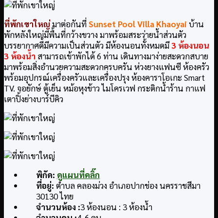
ที่พักเขาใหญ่
มาต่อกันที่
Sunset Pool Villa Khaoyai
บ้าน
พักหลังใหญ่มีพื้นที่กว้างขวาง มาพร้อมสระว่ายน้ำส่วนตัว
บรรยากาศดีมีความเป็นส่วนตัว มีห้องนอนทั้งหมดมี
3 ห้องนอน
3 ห้องน้ำ
สามารถเข้าพักได้ 6 ท่าน เดินทางมาง่ายสะดวกสบาย
มาพร้อมสิ่งอำนวยความสะดวกครบครัน ห่วงยางแฟนซี ห้องครัว
พร้อมอุปกรณ์เครื่องครัวและเครื่องปรุง ห้องคาราโอเกะ Smart
TV. จอยักษ์ ตู้เย็น หม้อหุงข้าว ไมโครเวฟ กระติกน้ำร้าน กาแฟ
เตาปิ้งย่างบาร์บีคิว
พิกัด
:
ดูแผนที่คลิ๊ก
ที่อยู่
:
ตำบล คลองม่วง อำเภอปากช่อง นครราชสีมา
30130 ไทย
จำนวนห้อง :
3 ห้องนอน : 3 ห้องน้ำ
จำนวนคน :
4-6 คน