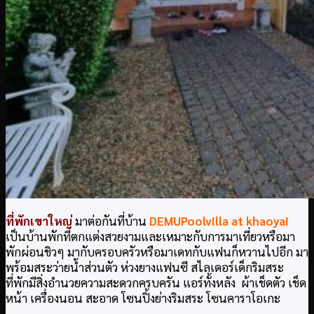
ที่พักเขาใหญ่
มาต่อกันที่บ้าน
DEMUPoolvilla at khaoyai
เป็นบ้านพักที่ตกแต่งสวยงามและเหมาะกับการมาเที่ยวหรือมา
พักผ่อนชิวๆ มากับครอบครัวหรือมาเดทกับแฟนก็หวานไปอีก มา
พร้อมสระว่ายน้ำส่วนตัว ห่วงยางแฟนซี สไลเดอร์เด็กริมสระ
ที่พักมีสิ่งอำนวยความสะดวกครบครัน แอร์ทั้งหลัง ผ้าเช็ดตัว เช็ด
หน้า เครื่องนอน สะอาด โซนปิ้งย่างริมสระ โซนคาราโอเกะ