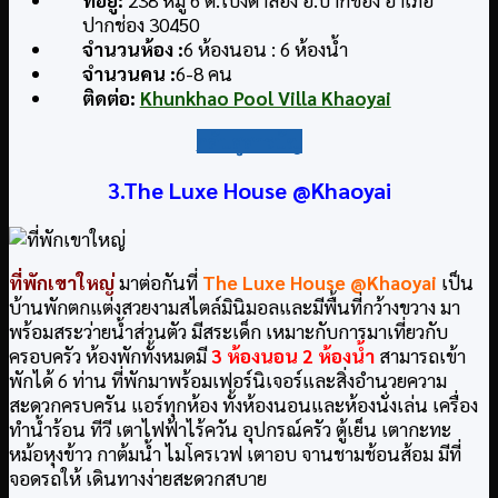
ปากช่อง 30450
จำนวนห้อง :
6 ห้องนอน : 6 ห้องน้ำ
จำนวนคน :
6-8 คน
ติดต่อ
:
Khunkhao Pool Villa Khaoyai
กลับสู่สารบัญ
3.The Luxe House @Khaoyai
ที่พักเขาใหญ่
มาต่อกันที่
The Luxe House @Khaoyai
เป็น
บ้านพักตกแต่งสวยงามสไตล์มินิมอลและมีพื้นที่กว้างขวาง มา
พร้อมสระว่ายน้ำส่วนตัว มีสระเด็ก เหมาะกับการมาเที่ยวกับ
ครอบครัว ห้องพักทั้งหมดมี
3 ห้องนอน 2 ห้องน้ำ
สามารถเข้า
พักได้ 6 ท่าน ที่พักมาพร้อมเฟอร์นิเจอร์และสิ่งอำนวยความ
สะดวกครบครัน แอร์ทุกห้อง ทั้งห้องนอนและห้องนั่งเล่น เครื่อง
ทำน้ำร้อน ทีวี เตาไฟฟ้าไร้ควัน อุปกรณ์ครัว ตู้เย็น เตากะทะ
หม้อหุงข้าว กาต้มน้ำ ไมโครเวฟ เตาอบ จานชามช้อนส้อม มีที่
จอดรถให้ เดินทางง่ายสะดวกสบาย