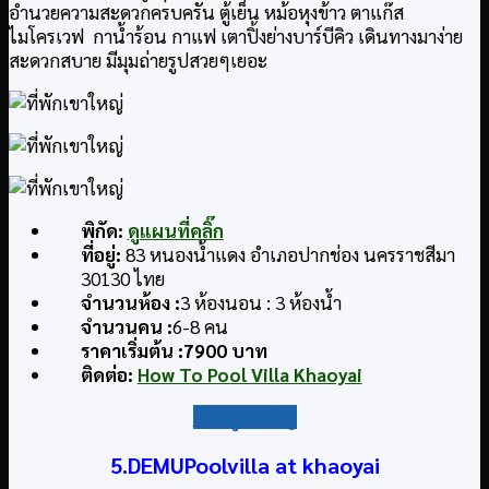
อำนวยความสะดวกครบครัน ตู้เย็น หม้อหุงข้าว ตาแก๊ส
ไมโครเวฟ กาน้ำร้อน กาแฟ เตาปิ้งย่างบาร์บีคิว เดินทางมาง่าย
สะดวกสบาย มีมุมถ่ายรูปสวยๆเยอะ
พิกัด
:
ดูแผนที่คลิ๊ก
ที่อยู่
:
83 หนองน้ำแดง อำเภอปากช่อง นครราชสีมา
30130 ไทย
จำนวนห้อง :
3 ห้องนอน : 3 ห้องน้ำ
จำนวนคน :
6-8 คน
ราคาเริ่มต้น :
7900
บาท
ติดต่อ
:
How To Pool Villa Khaoyai
กลับสู่สารบัญ
5.DEMUPoolvilla at khaoyai