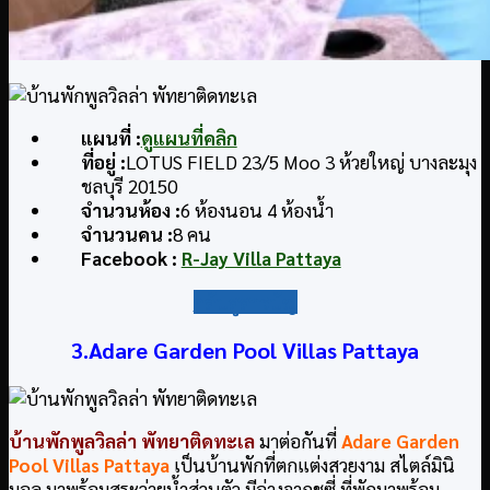
แผนที่ :
ดูแผนที่คลิก
ที่อยู่ :
LOTUS FIELD 23/5 Moo 3 ห้วยใหญ่ บางละมุง
ชลบุรี 20150
จำนวนห้อง :
6 ห้องนอน 4 ห้องน้ำ
จำนวนคน :
8 คน
Facebook :
R-Jay Villa Pattaya
กลับสู่สารบัญ
3.Adare Garden Pool Villas Pattaya
บ้านพักพูลวิลล่า พัทยาติดทะเล
มาต่อกันที่
Adare Garden
Pool Villas Pattaya
เป็นบ้านพักที่ตกแต่งสวยงาม สไตล์มินิ
มอล มาพร้อมสระว่ายน้ำส่วนตัว มีอ่างจากุชซี่ ที่พักมาพร้อม