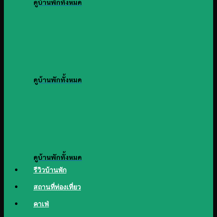
ดูบ้านพักทั้งหมด
ดูบ้านพักทั้งหมด
ดูบ้านพักทั้งหมด
รีวิวบ้านพัก
สถานที่ท่องเที่ยว
คาเฟ่