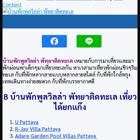
Content
12
Feb
บ้านพักพูลวิลล่า พัทยาติดทะเล
เหมาะกับการมาเที่ยวและมา
พักผ่อนพาเด็กๆมาเที่ยวทะเลกัน หาเวลามาเที่ยวพักผ่อนชิวๆริม
ทะเล กับที่พักหลากลายแบบหลากลายสไตล์ กับที่พักใกล้พรุง
เทพเดินทางง่ายสะดวก กับที่พักบรรยากาศดี
8 บ้านพักพูลวิลล่า พัทยาติดทะเล เที่ยว
ได้ยกแก๊ง
U Pattaya
R-Jay Villa Pattaya
Adare Garden Pool Villas Pattaya