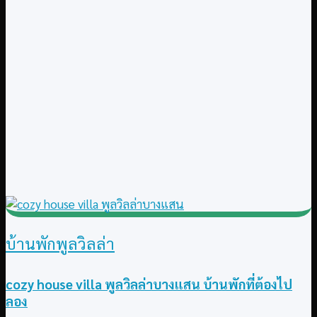
บ้านพักพูลวิลล่า
cozy house villa พูลวิลล่าบางแสน บ้านพักที่ต้องไป
ลอง