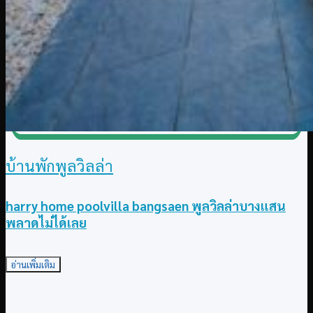
บ้านพักพูลวิลล่า
harry home poolvilla bangsaen พูลวิลล่าบางแสน
พลาดไม่ได้เลย
อ่านเพิ่มเติม