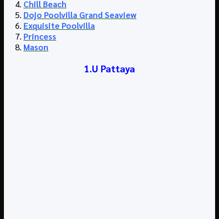
Chill Beach
Dojo Poolvilla Grand Seaview
Exquisite Poolvilla
Princess
Mason
1.U Pattaya