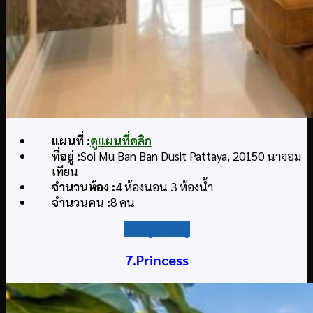
แผนที่ :
ดูแผนที่คลิก
ที่อยู่ :
Soi Mu Ban Ban Dusit Pattaya, 20150 นาจอม
เทียน
จำนวนห้อง :
4 ห้องนอน 3 ห้องน้ำ
จำนวนคน :
8 คน
กลับสู่สารบัญ
7.Princess