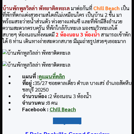
บ้านพักพูลวิลล่า พัทยาติดทะเล
มาต่อกันที่
Chill Beach
เป็น
ที่พักที่ตกแต่งสวยงามสไตล์ไม่เหมือนใคร เป็นบ้าน 2 ชั้น มา
พร้อมสระว่ายน้ำส่วนตัว ห่วงยางแฟนซี และที่พักมีสิ่งอำนวย
ความสะดวกครบครัน ที่พักใกล้กับทะเล มองชมวิวทะเลได้
สบายๆ ห้องนอนทั้งหมดมี
2 ห้องนอน 3 ห้องน้ำ
สามารถเข้าพัก
ได้ 8 ท่าน เดินทางง่ายสะดวกสบาย มีมุมถ่ายรูปสวยๆเยอะมาก
แผนที่ :
ดูแผนที่คลิก
ที่อยู่ :
35/27 ซอยตาลเดี่ยว ตำบล บางเสร่ อำเภอสัตหีบ
ชลบุรี 20250
จำนวนห้อง :
2 ห้องนอน 3 ห้องน้ำ
จำนวนคน :
8 คน
Facebook :
Chill Beach
กลับสู่สารบัญ
5.Dojo Poolvilla Grand Seaview