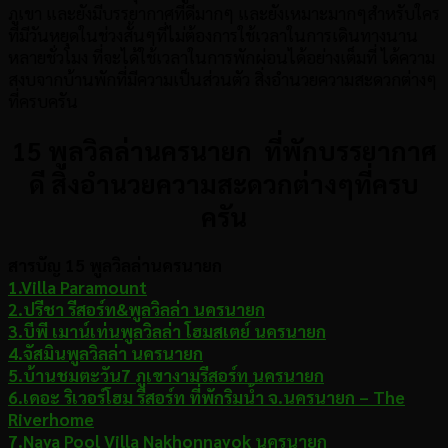
ภูเขา และยังมีบรรยากาศที่ดีมากๆ และยังเหมาะมากๆสำหรับใคร
ที่มีวันหยุดในช่วงสั้นๆที่ไม่ต้องการใช้เวลาในการเดินทางนาน
หลายชั่วโมง ที่จะได้ใช้เวลาในการพักผ่อนได้อย่างเต็มที่ ได้ความ
สงบจากบ้านพักที่มีความเป็นส่วนตัว สิ่งอำนวยความสะดวกต่างๆ
ที่ครบครัน
15 พูลวิลล่านครนายก ที่พักบรรยากาศ
ดี สิ่งอำนวยความสะดวกต่างๆที่ครบ
ครัน
สารบัญ 15 พูลวิลล่านครนายก
1.Villa Paramount
2.ปรีชา รีสอร์ท&พูลวิลล่า นครนายก
3.บีพี เมาน์เท่นพูลวิลล่า โฮมสเตย์ นครนายก
4.จัสมินพูลวิลล่า นครนายก
5.บ้านชมตะวัน7 ภูเขางามรีสอร์ท นครนายก
6.เดอะ ริเวอร์โฮม รีสอร์ท ที่พักริมน้ำ จ.นครนายก – The
Riverhome
7.Naya Pool Villa Nakhonnayok นครนายก