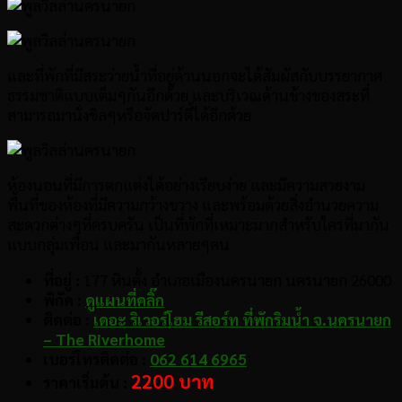
และที่พักที่มีสระว่ายน้ำที่อยู่ด้านนอกจะได้สัมผัสกับบรรยากาศ
ธรรมชาติแบบเต็มๆกันอีกด้วย และบริเวณด้านข้างของสระที่
สามารถมานั่งชิลๆหรือจัดปาร์ตี้ได้อีกด้วย
ห้องนอนที่มีการตกแต่งได้อย่างเรียบง่าย และมีความสวยงาม
พื้นที่ของห้องที่มีความกว้างขวาง และพร้อมด้วยสิ่งอำนวยความ
สะดวกต่างๆที่ครบครัน เป็นที่พักที่เหมาะมากสำหรับใครที่มากัน
แบบกลุ่มเพื่อน และมากันหลายๆคน
ที่อยู่ :
177 หินตั้ง อำเภอเมืองนครนายก นครนายก 26000
พิกัด :
ดูแผนที่คลิ๊ก
ติดต่อ :
เดอะ ริเวอร์โฮม รีสอร์ท ที่พักริมน้ำ จ.นครนายก
– The Riverhome
เบอร์โทรติดต่อ :
062 614 6965
2200 บาท
ราคาเริ่มต้น :