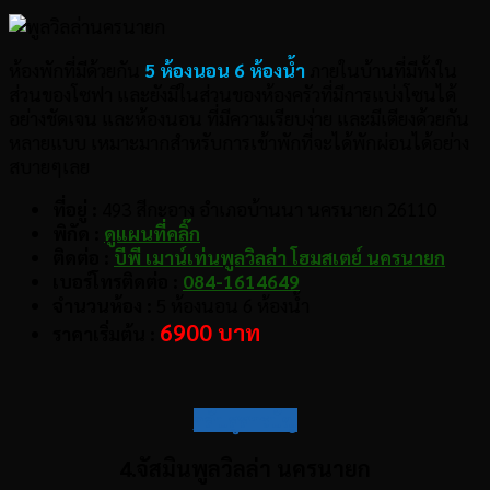
ห้องพักที่มีด้วยกัน
5 ห้องนอน 6 ห้องน้ำ
ภายในบ้านที่มีทั้งใน
ส่วนของโซฟา และยังมีในส่วนของห้องครัวที่มีการแบ่งโซนได้
อย่างชัดเจน และห้องนอน ที่มีความเรียบง่าย และมีเตียงด้วยกัน
หลายแบบ เหมาะมากสำหรับการเข้าพักที่จะได้พักผ่อนได้อย่าง
สบายๆเลย
ที่อยู่ :
493 สีกะอาง อำเภอบ้านนา นครนายก 26110
พิกัด :
ดูแผนที่คลิ๊ก
ติดต่อ :
บีพี เมาน์เท่นพูลวิลล่า โฮมสเตย์ นครนายก
เบอร์โทรติดต่อ :
084-1614649
จำนวนห้อง :
5 ห้องนอน 6 ห้องน้ำ
6900 บาท
ราคาเริ่มต้น :
กลับสู่สารบัญ
4.จัสมินพูลวิลล่า นครนายก