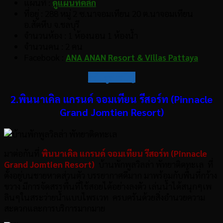
แผนที่ :
ดูแผนที่คลิก
ที่อยู่ : 288 หมู่ 2 ซ.นาจอมเทียน 20 ต.นาจอมเทียน
อ.สัตหีบ จ.ชลบุรี
จำนวนห้อง : 1 ห้องนอน 1 ห้องน้ำ
จำนวนคน : 2 คน
Facebook :
ANA ANAN Resort & Villas Pattaya
กลับสู่สารบัญ
2.พินนาเคิล แกรนด์ จอมเทียน รีสอร์ท (Pinnacle
Grand Jomtien Resort)
มาต่อกันที่
พินนาเคิล แกรนด์ จอมเทียน รีสอร์ท (Pinnacle
Grand Jomtien Resort)
บ้านพักพูลวิลล่า พัทยาติดทะเล ที่
ตั้งอยู่บนชายหาดส่วนตัว บรรยากาศดีมาก มาพร้อมกับพื้นที่กว้าง
ขวาง มีการจัดสรรพื้นที่ใช้สอยได้อย่างลงตัว เล่นน้ำได้สนุกๆเพ
ลินๆในสระว่ายน้ำแบบไพรเวท ครบครันด้วยสิ่งอำนวยความ
สะดวกและการบริการมากมาย