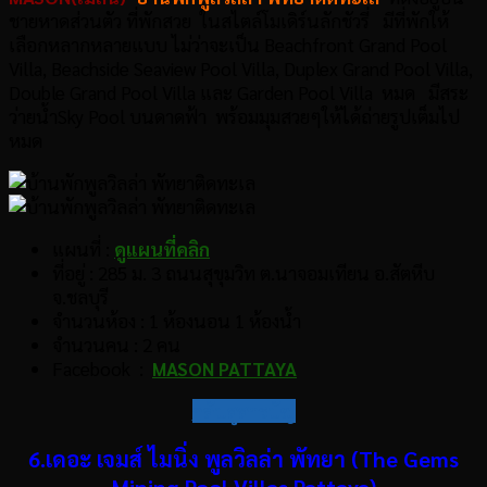
ชายหาดส่วนตัว ที่พักสวย ในสไตล์โมเดิร์นลักชัวรี่ มีที่พักให้
เลือกหลากหลายแบบ ไม่ว่าจะเป็น Beachfront Grand Pool
Villa, Beachside Seaview Pool Villa, Duplex Grand Pool Villa,
Double Grand Pool Villa และ Garden Pool Villa หมด มีสระ
ว่ายน้ำSky Pool บนดาดฟ้า พร้อมมุมสวยๆให้ได้ถ่ายรูปเต็มไป
หมด
แผนที่ :
ดูแผนที่คลิก
ที่อยู่ : 285 ม. 3 ถนนสุขุมวิท ต.นาจอมเทียน อ.สัตหีบ
จ.ชลบุรี
จำนวนห้อง : 1 ห้องนอน 1 ห้องน้ำ
จำนวนคน : 2 คน
Facebook :
MASON PATTAYA
กลับสู่สารบัญ
6.เดอะ เจมส์ ไมนิ่ง พูลวิลล่า พัทยา (The Gems