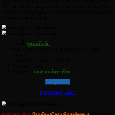
มีความเงียบสงบและเป็นส่วนตัว เหมาะแก่การรพักผ่อนมากๆ
มีการตกแต่งสวยงามแบบร่วมสมัย สามารถเล่นน้ำได้สนุกๆใน
สระว่ายน้ำแบบอินฟินิตี้พูล ครบครันด้วยสิ่งอำนวยความสะดวก
มากมายแบบจัดเต็มได้เลย
แผนที่ :
ดูแผนที่คลิก
ที่อยู่ : 398 ม.12 ถ.ราชวรุณ ต.หนองปรือ อ.บางละมุง
จ.ชลบุรี
จำนวนห้อง : 1 ห้องนอน 1 ห้องน้ำ
จำนวนคน : 2 คน
Facebook :
เดอะ มนต์ตรา พัทยา
กลับสู่สารบัญ
5.MASON(เมสัน)
MASON(เมสัน)
บ้านพักพูลวิลล่า พัทยาติดทะเล
ที่ตั้งอยู่บน