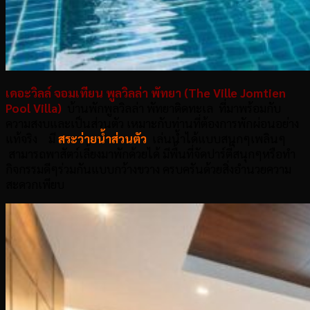
เดอะวิลล์ จอมเทียน พูลวิลล่า พัทยา (The Ville Jomtien
Pool Villa
)
บ้านพักพูลวิลล่า พัทยาติดทะเล ที่มาพร้อมกับ
ความสงบและเป็นส่วนตัว เหมาะกับท่านที่ต้องการพักผ่อนอย่าง
แท้จริง มี
สระว่ายน้ำส่วนตัว
เล่นน้ำได้แบบสนุกๆเพลินๆ
สามารถพาสัตว์เลี้ยงมาพักด้วยได้ มีพื้นที่จัดปาร์ตี้สนุกๆหรือทำ
กิจกรรมดีๆร่วมกันแบบกว้างขวาง ครบครันด้วยสิ่งอำนวยความ
สะดวกเพียบ