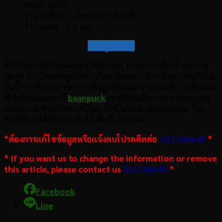
ชลบุรี, 20150
จำนวนห้อง : 1 ห้องนอน 1 ห้องน้ำ
จำนวนคน : 2-6 คน
กลับสู่สารบัญ
สำหรับท่านที่กำลังมองหาที่พักสวยๆ บรรยากาศดีๆ ห้ามพลาด
นะคะ กับ บ้านพักพูลวิลล่า พัทยาติดทะเล ที่เรานำมาฝากกันใน
วันนี้ หากต้องการสอบถามข้อมูลเพิ่มเติม สามารถเข้าไปเยี่ยมชม
ที่เว็บไซด์ของเราที่
baanpuck
เรามีที่พักดีๆบรรยากาศสบายๆ
ผ่อนคลาย ช่วยสร้างแรงบันดาลใจในวันพักผ่อนของคุณ ที่จะ
ช่วยให้คุณได้พักผ่อนกันได้เต็มที่เลยล่ะค่ะ
*ต้องการแก้ไขข้อมูลหรือแจ้งลบโปรดติดต่อ
021148649
*
* If you want us to change the information or remove
this article, please contact us
021148649
*
Facebook
Line