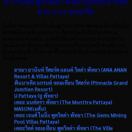
8 บ้านพักพูลวิลล่า พัทยาติดทะเล ที่พัก
สวย อากาศสดชื่น
วันนี้เราขอแนะนำ บ้านพักพูลวิลล่า พัทยาติดทะเล ที่รายล้อมไป
ด้วยทัศนียภาพที่แสนสวยงาม ที่มาพร้อมกับสิ่งอำนวยความ
สะดวกแบบครบครัน บางหลังมีห้องครัว สามารถทำอาหารทาน
กันได้สบายๆชิลด์ๆเพลินๆ มาพร้อมกับสระว่ายน้ำส่วนตัว เล่น
น้ำสนุกๆในพื้นที่ไพรเวท ที่ไหนน่าพักกันบ้าง ตามเราไปชมด้วย
กันได้เลยค่ะ
อาณา อานันท์ รีสอร์ต แอนด์ วิลล่า พัทยา (ANA ANAN
Resort & Villas Pattaya)
พินนาเคิล แกรนด์ จอมเทียน รีสอร์ท (Pinnacle Grand
Jomtien Resort)
U Pattaya (ยู พัทยา)
เดอะ มนต์ตรา พัทยา (The Monttra Pattaya)
MASON(เมสัน)
เดอะ เจมส์ ไมนิ่ง พูลวิลล่า พัทยา (The Gems Mining
Pool Villas Pattaya)
เดอะวิลล์ จอมเทียน พูลวิลล่า พัทยา (The Ville