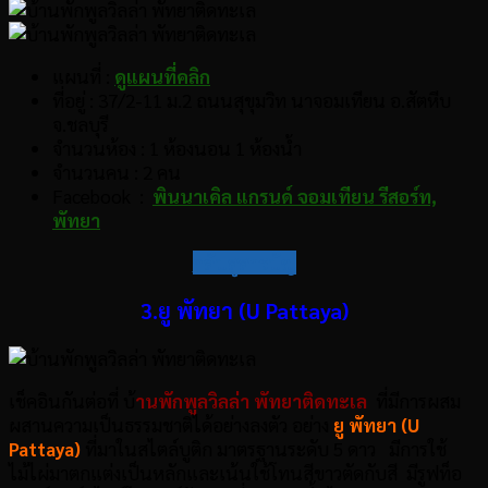
แผนที่ :
ดูแผนที่คลิก
ที่อยู่ : 37/2-11 ม.2 ถนนสุขุมวิท นาจอมเทียน อ.สัตหีบ
จ.ชลบุรี
จำนวนห้อง : 1 ห้องนอน 1 ห้องน้ำ
จำนวนคน : 2 คน
Facebook :
พินนาเคิล แกรนด์ จอมเทียน รีสอร์ท,
พัทยา
กลับสู่สารบัญ
3.ยู พัทยา (U Pattaya)
เช็คอินกันต่อที่ บ้
านพักพูลวิลล่า พัทยาติดทะเล
ที่มีการผสม
ผสานความเป็นธรรมชาติได้อย่างลงตัว อย่าง
ยู พัทยา (U
Pattaya)
ที่มาในสไตล์บูติก มาตรฐานระดับ 5 ดาว มีการใช้
ไม้ไผ่มาตกแต่งเป็นหลักและเน้นใช้โทนสีขาวตัดกับสี มีรูฟท็อ