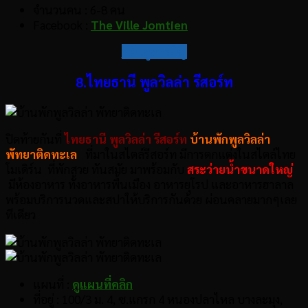
จำนวนคน : 6-8 คน
Facebook :
The Ville Jomtien
กลับสู่สารบัญ
8.ไทยธานี พูลวิลล่า รีสอร์ท
ปิดท้ายกันที่
ไทยธานี พูลวิลล่า รีสอร์ท
บ้านพักพูลวิลล่า
พัทยาติดทะเล
ที่มาในสไตล์รีสอร์ท มีการตกแต่งในสไตล์ไทย
โมเดิร์น ที่พักสวย ทันสมัย มาพร้อมกับ
สระว่ายน้ำขนาดใหญ่
มีห้องอาหาร ทั้งอาหารพื้นเมือง อาหารยุโรป และอาหารฮาลาล
พร้อมบริการนวดและสปาให้บริการกันด้วย ผ่อนคลายมากๆเลย
ทีเดียว
แผนที่ :
ดูแผนที่คลิก
ที่อยู่ : 100/3 ม. 4, ซ.แกรก 4 หนองปลาไหล บางละมุง,