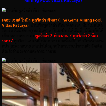
Mining Pool Villas Pattaya)
เดอะ เจมส์ ไมนิ่ง พูลวิลล่า พัทยา (The Gems Mining Pool
Villas Pattaya)
บ้านพักพูลวิลล่า พัทยาติดทะเล ที่มาในสไตล์
รีสอร์ท สัมผัสกับความเป็นซาฟารีแอฟริกาได้เต็มที่ มีห้องพักให้
เลือกหลากหลาย ทั้ง
พูลวิลล่า 3 ห้องนอน / พูลวิลล่า 2 ห้อง
นอน /
พูลวิลล่าแบบหนึ่งห้องนอน และห้องดีลักซ์สวีทพร้อมอ่าง
สปา สะดวกสบาย เล่นน้ำได้สนุกๆในสระว่ายน้ำส่วนตัว จัดเต็ม
ด้วยสิ่งอำนวยความสะดวกมากมาย