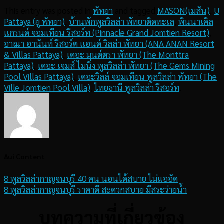
This entry was posted in
พัทยา
and tagged
MASON(เมสัน)
,
U
Pattaya (ยู พัทยา)
,
บ้านพักพูลวิลล่า พัทยาติดทะเล
,
พินนาเคิล
แกรนด์ จอมเทียน รีสอร์ท (Pinnacle Grand Jomtien Resort)
,
อาณา อานันท์ รีสอร์ต แอนด์ วิลล่า พัทยา (ANA ANAN Resort
& Villas Pattaya)
,
เดอะ มนต์ตรา พัทยา (The Monttra
Pattaya)
,
เดอะ เจมส์ ไมนิ่ง พูลวิลล่า พัทยา (The Gems Mining
Pool Villas Pattaya)
,
เดอะวิลล์ จอมเทียน พูลวิลล่า พัทยา (The
Ville Jomtien Pool Villa)
,
ไทยธานี พูลวิลล่า รีสอร์ท
.
Aui Content
8 พูลวิลล่ากาญจนบุรี 40 คน นอนได้สบาย ไม่แออัด
8 พูลวิลล่ากาญจนบุรี ราคาดี สะดวกสบาย มีสระว่ายน้ำ
บทความที่เกี่ยวข้อง