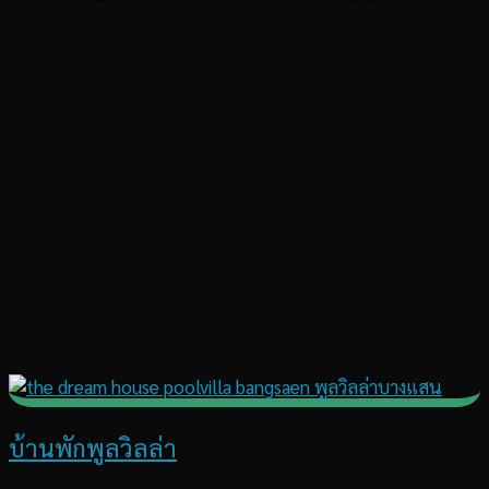
บ้านพักพูลวิลล่า