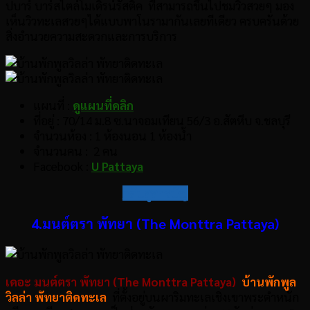
ปบาร์ บาร์สไตล์โมเดิรน์รัสติค ที่สามารถขึ้นไปชมวิวสวยๆ มอง
เห็นวิวทะเลสวยๆได้แบบพาโนรามากันเลยทีเดียว ครบครันด้วย
สิ่งอำนวยความสะดวกและการบริการ
แผนที่ :
ดูแผนที่คลิก
ที่อยู่ : 70/14 ม.8 ซ.นาจอมเทียน 56/3 อ.สัตหีบ จ.ชลบุรี
จำนวนห้อง : 1 ห้องนอน 1 ห้องน้ำ
จำนวนคน : 2 คน
Facebook :
U Pattaya
กลับสู่สารบัญ
4.มนต์ตรา พัทยา (The Monttra Pattaya)
เดอะ มนต์ตรา พัทยา (The Monttra Pattaya)
บ้านพักพูล
วิลล่า พัทยาติดทะเล
ที่ตั้งอยู่บนผาริมทะเลเชิงเขาพระตำหนัก