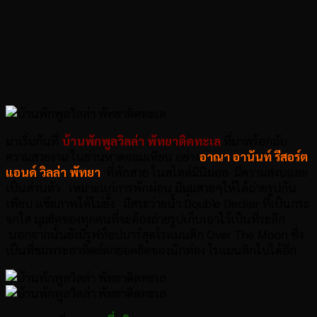
มาเริ่มกันที่
บ้านพักพูลวิลล่า พัทยาติดทะเล
ที่มาพร้อกมับ
ความสวยงาม ในย่านหาดจอมเทียน อย่าง
อาณา อานันท์ รีสอร์ต
แอนด์ วิลล่า พัทยา
ที่พักสวย ในสไตล์มินิมอล มีความสงบและ
เป็นส่วนตัว เหมาะแก่การพักผ่อน มีมุมสวยๆให้ได้ถ่ายรูปกัน
เพียบ แช๊ะภาพได้ไม่ยั้ง มีสระว่ายน้ำ Double Decker ที่เป็นกระ
จกใส มุมฮิตของทุกคนที่จะต้องถ่ายรูปเก็บเอาไว้เป็นที่ระลึก
นอกจากนั้นยังมีรูฟท็อปบาร์สุดโรแมนติก Over The Moon ซึ่ง
เป็นที่ชมพระอาทิตย์ตกยอดฮิตของนักท่อง โรแมนติกไปได้อีก