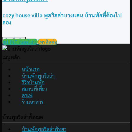
cozy house villa พูลวิลล่าบางแสน บ้านพักที่ต้องไป
ลอง
อ่านเพิ่มเติม
@LINE แอดไลน์
โทรติดต่อ
เมนูหลัก
หน้าแรก
บ้านพักพูลวิลล่า
รีวิวบ้านพัก
สถานที่เที่ยว
คาเฟ่
ร้านอาหาร
บ้านพูลวิลล่าทั้งหมด
บ้านพักพูลวิลล่าพัทยา