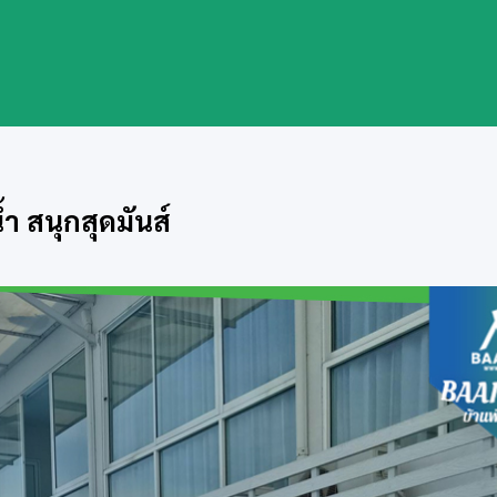
้ำ สนุกสุดมันส์