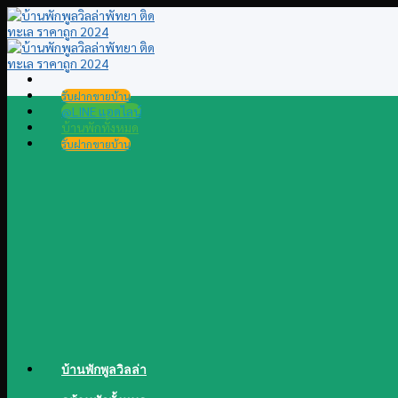
Skip
to
content
รับฝากขายบ้าน
@LINE แอดไลน์
บ้านพักทั้งหมด
รับฝากขายบ้าน
บ้านพักพูลวิลล่า