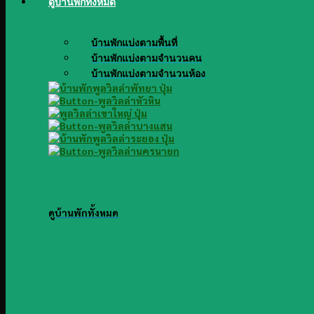
ดูบ้านพักทั้งหมด
บ้านพักแบ่งตามพื้นที่
บ้านพักแบ่งตามจำนวนคน
บ้านพักแบ่งตามจำนวนห้อง
ดูบ้านพักทั้งหมด