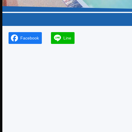
29
Aug
Facebook
Line