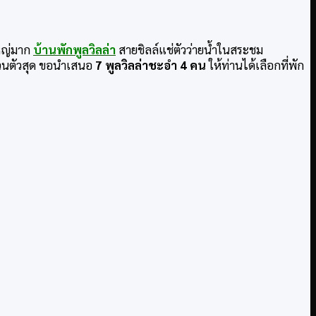
ใหญ่มาก
บ้านพักพูลวิลล่า
สายชิลล์แช่ตัวว่ายน้ำในสระชม
่วนตัวสุด ขอนำเสนอ
7 พูลวิลล่าชะอำ 4 คน
ให้ท่านได้เลือกที่พัก