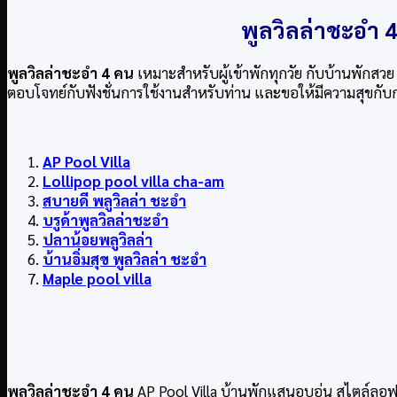
พูลวิลล่าชะอำ 4 
พูลวิลล่าชะอำ 4 คน
เหมาะสำหรับผู้เข้าพักทุกวัย กับบ้านพักสวย 
ตอบโจทย์กับฟังชั่นการใช้งานสำหรับท่าน และขอให้มีความสุขกับ
AP Pool Villa
Lollipop pool villa cha-am
สบายดี พลูวิลล่า ชะอำ
บรูด้าพูลวิลล่าชะอำ
ปลาน้อยพลูวิลล่า
บ้านอิ่มสุข พูลวิลล่า ชะอำ
Maple pool villa
พูลวิลล่าชะอำ 4 คน
AP Pool Villa บ้านพักแสนอบอุ่น สไตล์ลอฟท์ มี