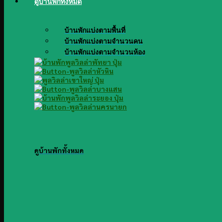
ดูบ้านพักทั้งหมด
บ้านพักแบ่งตามพื้นที่
บ้านพักแบ่งตามจำนวนคน
บ้านพักแบ่งตามจำนวนห้อง
ดูบ้านพักทั้งหมด