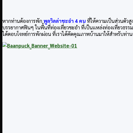
หากท่านต้องการพัก
พูลวิลล่าชะอำ 4 คน
ที่ให้ความเป็นส่วนตัว
บรรยากาศฟินๆ ในพื้นที่ท่องเที่ยวชะอำ ที่เป็นแหล่งท่องเที่ยวธ
ได้ตอบโจทย์การพักผ่อน ที่เราได้คัดคุณภาพบ้านมาให้สำหรับท่าน