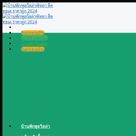
Skip
to
content
รับฝากขายบ้าน
@LINE แอดไลน์
บ้านพักทั้งหมด
รับฝากขายบ้าน
บ้านพักพูลวิลล่า