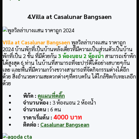
4.Villa at Casalunar Bangsaen
Villa at Casalunar Bangsaen
พูลวิลล่าบางแสน ราคาถูก
2024 บ้านพักที่เป็นบ้านหลังเดี่ยวที่มีความเป็นส่วนตัวเป็นบ้าน
พักที่เป็น 2 ชั้น ที่มีด้วยกัน
3 ห้องนอน 2 ห้องน้ำ
สามารถเข้าพัก
ได้สูงสุด 6 ท่าน ในบ้านที่สามารถที่จะปาร์ตี้ได้อย่างสบายๆกัน
เลย และพื้นที่มีความกว้างขวางสามารถที่จัดกิจกรรมต่างได้อีก
ด้วย สิ่งอำนวยความสะดวกต่างๆที่ครบครัน ได้ใกล้ชิดกับทะเลอีก
ด้วย
พิกัด :
ดูแผนที่คลิ๊ก
จำนวนห้อง :
3 ห้องนอน 2 ห้องน้ำ
จำนวนคน :
6 คน
4000
บาท
ราคาเริ่มต้น :
ติดต่อ :
Casalunar Bangsean