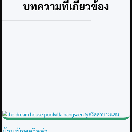
บทความที่เกี่ยวข้อง
บ้านพักพูลวิลล่า