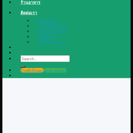
ร้านอาหาร
ติดต่อเรา
เกี่ยวกับเรา
คำถามที่พบบ่อย
ขั้นตอนการจอง
สมัครงาน
แจ้งปัญหาต่างๆ
Search
for:
บ้านพักทั้งหมด
@LINE แอดไลน์