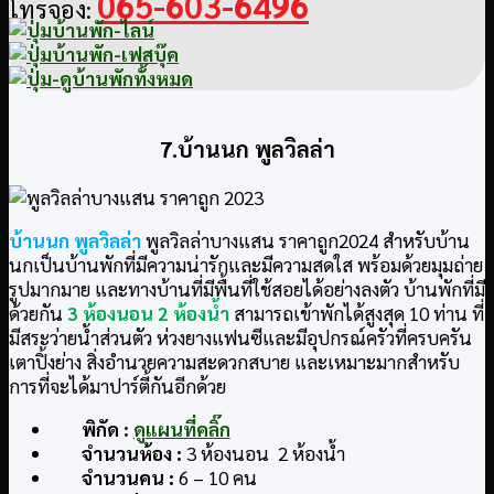
065-603-6496
โทรจอง:
7.บ้านนก พูลวิลล่า
บ้านนก พูลวิลล่า
พูลวิลล่าบางแสน ราคาถูก2024 สำหรับบ้าน
นกเป็นบ้านพักที่มีความน่ารักและมีความสดใส พร้อมด้วยมุมถ่าย
รูปมากมาย และทางบ้านที่มีพื้นที่ใช้สอยได้อย่างลงตัว บ้านพักที่มี
ด้วยกัน
3 ห้องนอน 2 ห้องน้ำ
สามารถเข้าพักได้สูงสุด 10 ท่าน ที่
มีสระว่ายน้ำส่วนตัว ห่วงยางแฟนซีและมีอุปกรณ์ครัวที่ครบครัน
เตาปิ้งย่าง สิ่งอำนวยความสะดวกสบาย และเหมาะมากสำหรับ
การที่จะได้มาปาร์ตี้กันอีกด้วย
พิกัด :
ดูแผนที่คลิ๊ก
จำนวนห้อง :
3 ห้องนอน 2 ห้องน้ำ
จำนวนคน :
6 – 10 คน