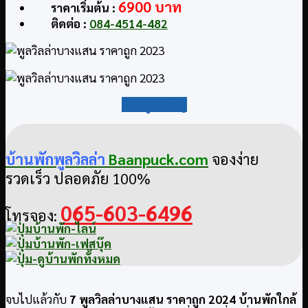
6900
บาท
ราคาเริ่มต้น :
ติดต่อ :
084-4514-482
กลับสู่สารบัญ
บ้านพักพูลวิลล่า
Baanpuck.com
จองง่าย
รวดเร็ว ปลอดภัย 100%
065-603-6496
โทรจอง:
จบไปแล้วกับ
7 พูลวิลล่าบางแสน ราคาถูก 2024
บ้านพักใกล้