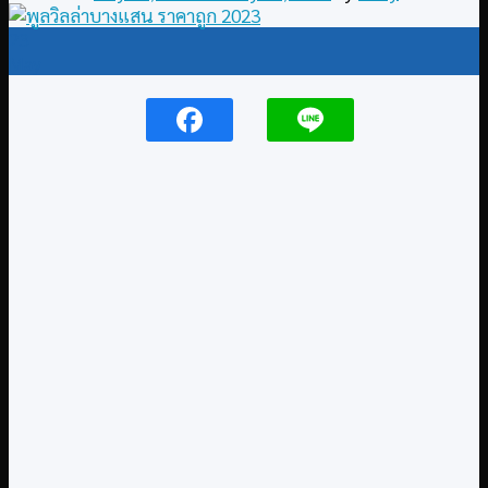
23
May