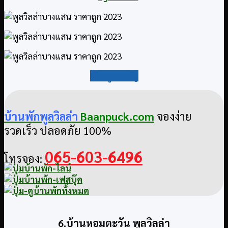
กลับสู่สารบัญ
บ้านพักพูลวิลล่า
Baanpuck.com
จองง่าย
รวดเร็ว ปลอดภัย 100%
065-603-6496
โทรจอง:
6.บ้านหอมตะวัน พูลวิลล่า