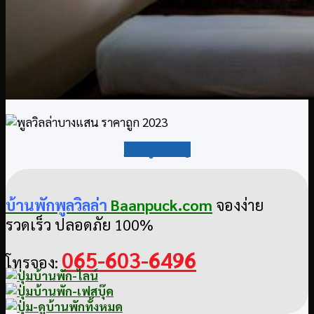
กลับสู่สารบัญ
บ้านพักพูลวิลล่า
Baanpuck.com
จองง่าย
รวดเร็ว ปลอดภัย 100%
065-603-6496
โทรจอง: