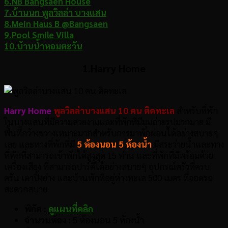
6.NB Bangsaen House
7.บ้านนก พูลวิลล่า บางแสน
8.Mein Haus B @Bangsaen
9.Pool Smile Villa
10.บ้านน้ำหอมตะวัน
1.Harry Home
Harry Home
พูลวิลล่าบางแสน 10 คน ติดทะเล
สำหรับที่พัก
ในบางแสนที่มีความสวยงามและที่พักที่มีมุมถ่ายรูปมากมาย มี
พื้นที่กว้างขวางเหมาะมากสำหรับการมาพักผ่อนได้อย่างสบายๆ
เลย และทางที่พักที่มี
5 ห้องนอน 5 ห้องน้ำ
มีสระว่ายน้ำและทาง
ที่พักที่สามารถเข้าพักได้สูงสุด 15 ท่าน และที่พักที่มีพร้อมด้วย
เครื่องเสียง ที่สามารถปาร์ตี้ได้อย่างสบายๆ อุปกรณ์ครัวที่ครบ
ครัน เตาปิ้งย่าง และบ้านพักที่อยู่ห่างทะเล 500 เมตร ที่จอดรถ
สะดวกสบาย
พิกัด :
ดูแผนที่คลิก
จำนวนห้อง :
5 ห้องนอน 5 ห้องน้ำ