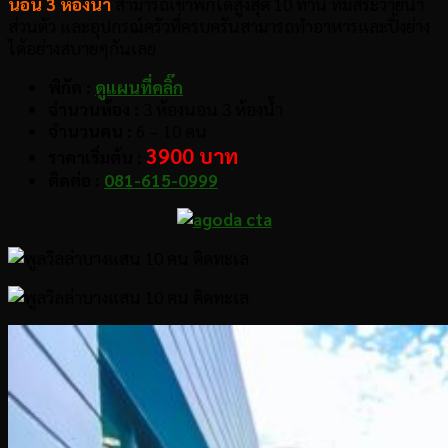
นอน 3 ห้องน้ำ
สามารถเข้าพักได้สูงสุด 10 ท่าน ที่มีสระว่ายน้ำ
ส่วนตัว และอุปกรณ์ครัวที่ครบครันสามารถทำอาหารและปิ้งย่าง
ได้อย่างสบายๆกันเลย
พิกัด :
ดูแผนที่คลิ๊ก
จำนวนห้อง :
3 ห้องนอน 3 ห้องน้ำ
จำนวนคน :
6 – 10 คน
3900
บาท
ราคาเริ่มต้น :
ติดต่อ :
081-615-0999