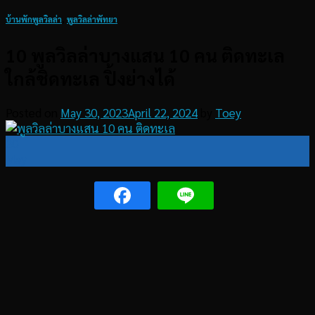
บ้านพักพูลวิลล่า
,
พูลวิลล่าพัทยา
10 พูลวิลล่าบางแสน 10 คน ติดทะเล
ใกล้ชิดทะเล ปิ้งย่างได้
Posted on
May 30, 2023
April 22, 2024
by
Toey
30
May