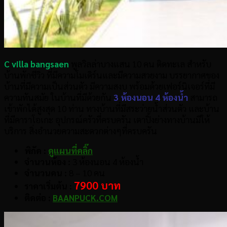
C villa bangsaen
พูลวิลล่าบางแสน 10 คน ติดทะเล สำหรับ
บ้านพักซีวิว ที่มีความโมเดิร์นและมีความสวยงาม บรรยากาศของ
บ้านที่มีความเป็นส่วนตัว มีความสงบ พร้อมด้วยเฟอร์นิเจอร์ที่มี
ความทันสมัย ในบ้านที่มีด้วยกัน
3 ห้องนอน 4 ห้องน้ำ
สามารถ
เข้าพักได้สูงสุด 10 ท่าน ทางบ้านที่มีสระว่ายน้ำส่วนตัว และบ้าน
ที่มีคาราโอเกะ อุปกรณ์ครัวที่ครบครัน เตาปิ้งย่างทางบ้านมีให้
บริการ สิ่งอำนวยความสะดวกต่างๆที่ครบครัน
พิกัด :
ดูแผนที่คลิ๊ก
จำนวนห้อง :
3 ห้องนอน 4 ห้องน้ำ
จำนวนคน :
8 – 10 คน
7900
บาท
ราคาเริ่มต้น :
ติดต่อ :
BAANPUCK.COM