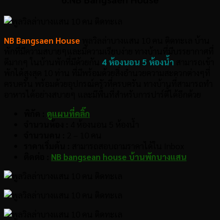
NB Bangsaen House
พูลวิลล่าบางแสน 10 คน ติดทะเล บ้าน
พักที่มีความสบายๆและมีความเรียบง่าย ทางบ้านที่มีบรรยากาศที่
ดีมากๆ ในบ้านพักที่มีด้วยกัน
4 ห้องนอน 5 ห้องน้ำ
สามารถเข้า
พักได้สูงสุด 10 ท่าน ที่มีพร้อมด้วยสิ่งอำนวยความสะดวกต่างๆที่
ครบครัน พร้อมด้วยอุปกรณ์ครัวที่ครบครัน ทางบ้านที่สามารถทำ
อาหารได้อย่างสบายๆ และมีพื้นที่สำหรับการปาร์ตี้ได้อีกด้วย
พิกัด :
ดูแผนที่คลิ๊ก
จำนวนห้อง :
4 ห้องนอน 5 ห้องน้ำ
จำนวนคน :
2 – 10 คน
ราคาเริ่มต้น :
สามารถสอบถามราคาได้ใน Inbox
ติดต่อ :
NB bangsean house บ้านพักบางแสน