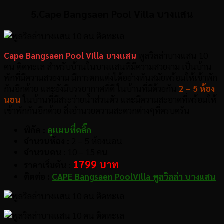
5.Cape Bangsaen Pool Villa บางแสน
Cape Bangsaen Pool Villa บางแสน
พูลวิลล่าบางแสน 10
คน ติดทะเล สำหรับบ้านในบางแสนที่มีความสวยงาม เป็นบ้าน
พักที่มีความสวยงาม มีการตกแต่งได้อย่างทันสมัยพร้อมให้เข้าพัก
กันอีกด้วย และยังมีบรรยากาศที่ดี ในบ้านที่มีด้วยกัน
2 – 5 ห้อง
นอน
ในบ้านที่มีสระว่ายน้ำส่วนตัว และมีความสะอาดที่พร้อมให้
เข้าพักกันอีกด้วย สิ่งอำนวยความสะดวกต่างๆที่ครบครัน
พิกัด :
ดูแผนที่คลิ๊ก
จำนวนห้อง :
2 – 5 ห้องนอน
จำนวนคน :
10 – 15 คน
1799 บาท
ราคาเริ่มต้น :
ติดต่อ :
CAPE Bangsaen PoolVilla พูลวิลล่า บางแสน