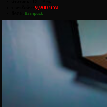
จำนวนคน :
12 – 15 คน
9,900
บาท
ราคาเริ่มต้น :
ติดต่อ :
Baanpuck