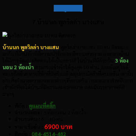
กลับสู่สารบัญ
7.บ้านนก พูลวิลล่า บางแสน
บ้านนก พูลวิลล่า บางแสน
พูลวิลล่าบางแสน 10 คน ติดทะเล
มากันที่บ้านพักที่มีความน่ารักและมีความสวยงาม และทางบ้าน
ได้มีการจัดแบ่งสัดส่วนได้เป็นอย่างดี ในบ้านที่มีด้วยกัน
3 ห้อง
นอน 2 ห้องน้ำ
สามารถเข้าพักได้สูงสุด 10 ท่าน และยังอยู่ใกล้
ทะเลอีกด้วย ทางที่พักที่มีพร้อมด้วยอุปกรณ์ครัวที่ครบครัน เตาปิ้ง
ย่าง สิ่งอำนวยความสะดวกต่างๆที่ครบครัน เหมาะมากสำหรับการ
เข้าพักที่จะได้บ้านที่มีความสะดวกสบาย และมีบรรยากาศที่ดี
มากๆ
พิกัด :
ดูแผนที่คลิ๊ก
จำนวนห้อง :
3 ห้องนอน 2 ห้องน้ำ
จำนวนคน :
6 – 10 คน
6900
บาท
ราคาเริ่มต้น :
ติดต่อ :
084-4514-482