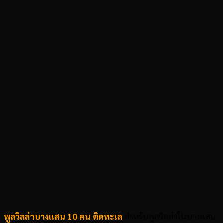
พูลวิลล่าบางแสน 10 คน ติดทะเล
สำหรับพูลวิลล่าในบางแสน