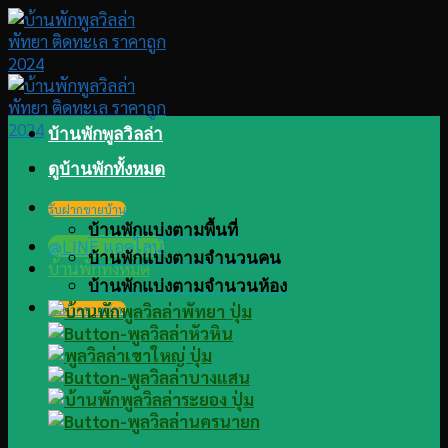
Skip
to
content
บ้านพักพูลวิลล่า
ดูบ้านพักทั้งหมด
รับฝากขายบ้าน
บ้านพักแบ่งตามพื้นที่
@LINE แอดไลน์
บ้านพักแบ่งตามจำนวนคน
บ้านพักทั้งหมด
บ้านพักแบ่งตามจำนวนห้อง
รับฝากขายบ้าน