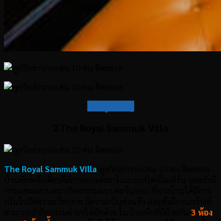
กลับสู่สารบัญ
2.The Royal Sammuk Villa
The Royal Sammuk Villa
พูลวิลล่าบางแสน 10 คน ติดทะเล
บ้านพักหลังเดี่ยวที่มีการตกแต่งมาในแบบสไตล์โมเดิร์น และยังมี
การผสมผสานสถาปัตยกรรมแบบตะวันออก ที่ทางบ้านได้มีการ
เน้นไปถึงความเรียบง่าย มีความเป็นส่วนตัว และยังมีลานกว้างที่
สามารถทำกิจกรรมต่างๆได้อีกด้วย ในบ้านพักที่มีด้วยกัน
3 ห้อง