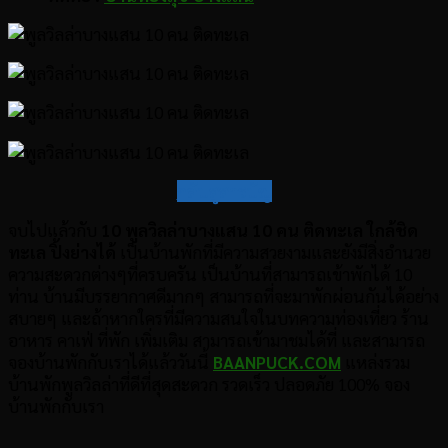
กลับสู่สารบัญ
จบไปแล้วกับ
10 พูลวิลล่าบางแสน 10 คน ติดทะเล ใกล้ชิด
ทะเล ปิ้งย่างได้
เป็นบ้านพักที่มีความสวยงามและยังมีสิ่งอำนวย
ความสะดวกต่างๆที่ครบครัน เป็นบ้านที่สามารถเข้าพักได้ 10
ท่าน บ้านมีบรรยากาศดีมากๆ สามารถที่จะมาพักผ่อนกันได้อย่าง
สบายๆ และถ้าหากใครที่มีความสนใจในบทความท่องเที่ยว ร้าน
อาหาร คาเฟ่ ที่พัก เพิ่มเติม สามารถเข้ามาชมได้ที่ และสามารถ
จองบ้านพักกับเราได้แล้ววันนี้
BAANPUCK.COM
แหล่งรวม
บ้านพักพูลวิลล่าที่ดีที่สุดสะดวก รวดเร็ว ปลอดภัย 100% จอง
บ้านพักกับเรา