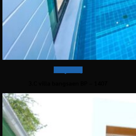
กลับสู่สารบัญ
3.C villa bangsaen BP – 1407