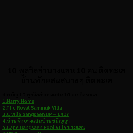
10 พูลวิลล่าบางแสน 10 คน ติดทะเล
บ้านพักแสนสบายๆ ติดทะเล
สารบัญ 10 พูลวิลล่าบางแสน 10 คน ติดทะเล
1.Harry Home
2.The Royal Sammuk Villa
3.C villa bangsaen BP – 1407
4.บ้านพักบางแสนบ้านชนัญญา
5.Cape Bangsaen Pool Villa บางแสน