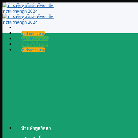
Skip
to
content
รับฝากขายบ้าน
@LINE แอดไลน์
บ้านพักทั้งหมด
รับฝากขายบ้าน
บ้านพักพูลวิลล่า