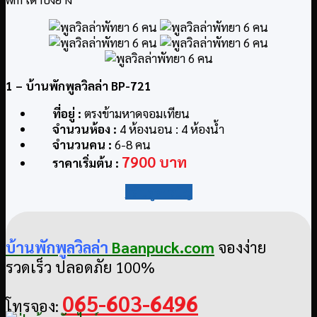
1
– บ้านพักพูลวิลล่า BP-721
ที่อยู่
:
ตรงข้ามหาดจอมเทียน
จำนวนห้อง :
4 ห้องนอน : 4 ห้องน้ำ
จำนวนคน :
6-8 คน
7900 บาท
ราคาเริ่มต้น :
กลับสู่สารบัญ
บ้านพักพูลวิลล่า
Baanpuck.com
จองง่าย
รวดเร็ว ปลอดภัย 100%
065-603-6496
โทรจอง: