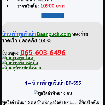
10900 บาท
ราคาเริ่มต้น :
กลับสู่สารบัญ
บ้านพักพูลวิลล่า
Baanpuck.com
จองง่าย
รวดเร็ว ปลอดภัย 100%
065-603-6496
โทรจอง:
4 –
บ้านพักพูลวิลล่า BP-555
พูลวิลล่าพัทยา 6 คน
บ้านพักพูลวิลล่า BP-555 ที่พักสไตล์โม