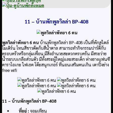
11 –
บ้านพักพูลวิลล่า BP-408
พูลวิลล่าพัทยา 6 คน
บ้านพักพูลวิลล่า BP-408 เป็นที่พักสไตล์
โมเดิร์น โทนสีขาวตัดกับสีน้ำตาล สามารถทำกิจกรรมปาร์ตี้กับ
ครอบครัวหรือกลุ่มเพื่อน มีสิ่งอำนวยสะดวกครบครัน มีสระว่าย
น้ำระบบเกลือส่วนตัว มีทั้งสระผู้ใหญ่และสระเด็ก ห่างยางแฟนซี
คาราโอเกะ ไฟเธค โต๊ะสนุกเกอร์ ที่นอนเสริมคนเกิน เตาปิ้งย่าง
free wifi
11
– บ้านพักพูลวิลล่า BP-408
ที่อยู่
:
จอมเทียน