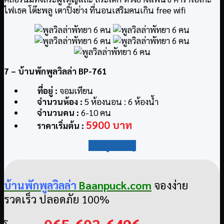
ไฟเธค โต๊ะพลู เตาปิ้งย่าง ที่นอนเสริมคนเกิน free wifi
7
– บ้านพักพูลวิลล่า BP-761
ที่อยู่
:
จอมเทียน
จำนวนห้อง :
5 ห้องนอน : 6 ห้องน้ำ
จำนวนคน :
6-10 คน
5900 บาท
ราคาเริ่มต้น :
กลับสู่สารบัญ
บ้านพักพูลวิลล่า
Baanpuck.com
จองง่าย
รวดเร็ว ปลอดภัย 100%