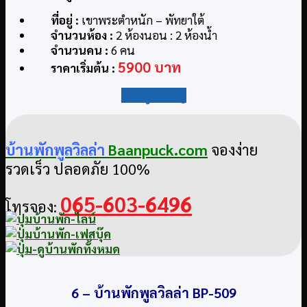
ที่อยู่
:
เขาพระตำหนัก – พัทยาใต้
จำนวนห้อง :
2 ห้องนอน : 2 ห้องน้ำ
จำนวนคน :
6 คน
5900 บาท
ราคาเริ่มต้น :
กลับสู่สารบัญ
บ้านพักพูลวิลล่า
Baanpuck.com
จองง่าย
รวดเร็ว ปลอดภัย 100%
065-603-6496
โทรจอง:
6 –
บ้านพักพูลวิลล่า BP-509