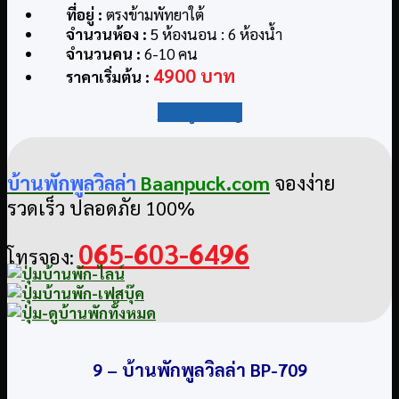
ที่อยู่
:
ตรงข้ามพัทยาใต้
จำนวนห้อง :
5 ห้องนอน : 6 ห้องน้ำ
จำนวนคน :
6-10 คน
4900 บาท
ราคาเริ่มต้น :
กลับสู่สารบัญ
บ้านพักพูลวิลล่า
Baanpuck.com
จองง่าย
รวดเร็ว ปลอดภัย 100%
065-603-6496
โทรจอง:
9 –
บ้านพักพูลวิลล่า BP-709