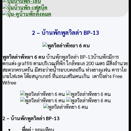
2 –
บ้านพักพูลวิลล่า BP-13
พูลวิลล่าพัทยา 6 คน
บ้านพักพูลวิลล่า BP-13บ้านพักมีการ
ตกแต่ง graffiti ตามบริเวณที่พัก ใกล้ทะเล 200 เมตร มีสิ่งอำนวย
สะดวกครบครัน มีสระว่ายน้ำระบบคลอรีน ห่วงยางแฟน คาราโอ
เกะไฟเธค โต๊ะสนุกเกอร์ ที่นอนเสริมคนเกิน เตาปิ้งย่าง Free
Wifree
2
– บ้านพักพูลวิลล่า BP-13
ที่อยู่
:
จอมเทียน