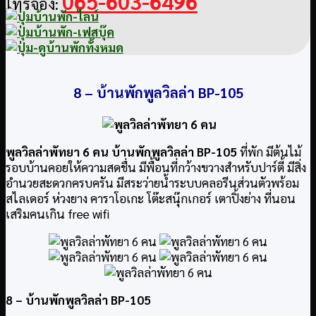
065-603-6496
โทรจอง:
8 –
บ้านพักพูลวิลล่า BP-105
พูลวิลล่าพัทยา 6 คน บ้านพักพูลวิลล่า
BP-105
ที่พัก มีต้นไม้
รอบบ้านคอยให้ความสดชื่น มีพื้อนที่กว้างขวางสำหรับปาร์ตี้ มีสิ่ง
อำนวยสะดวกครบครัน มีสระว่ายน้ำระบบคลอรีนส่วนตัวพร้อม
สไลเดอร์ ห่วงยาง คาราโอเกะ โต๊ะสนุ๊กเกอร์ เตาปิ้งย่าง ที่นอน
เสริมคนเกิน free wifi
8
– บ้านพักพูลวิลล่า BP-105