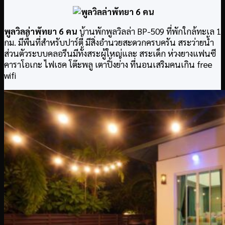
พูลวิลล่าพัทยา 6 คน
บ้านพักพูลวิลล่า BP-509 ที่พักใกล้ทะเล 1
กม. มีพื้นที่สำหรับปาร์ตี้ มีสิ่งอำนวยสะดวกครบครัน สระว่ายน้ำ
ส่วนตัวระบบคลอรีนมีทั้งสระผู้ใหญ่และ สระเด็ก ห่วงยางแฟนซี
คาราโอเกะ ไฟเธค โต๊ะพลู เตาปิ้งย่าง ที่นอนเสริมคนเกิน free
wifi