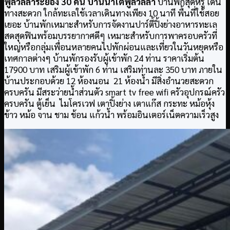
พูลวิลล่าระยอง 30 คน บ้านน้าโตพูลวิลล่า
บ้านพักสุดหรู เดิน
ทางสะดวก ใกล้ทะเลใช้เวลาเดินทางเพียง 10 นาที พื้นที่ใช้สอย
เยอะ บ้านพักเหมาะสำหรับการจัดงานปาร์ตี้ปิ้งย่างอาหารทะเล
สดสุดฟินพร้อมบรรยากาศดีๆ เหมาะสำหรับการพาครอบครัวที่
ใหญ่หรือกลุ่มเพื่อนหลายคนไปพักผ่อนและเที่ยวในวันหยุดหรือ
เทศกาลต่างๆ บ้านพักรองรับผู้เข้าพัก 24 ท่าน ราคาเริ่มต้น
17900 บาท เสริมผู้เข้าพัก 6 ท่าน เสริมท่านละ 350 บาท ภายใน
บ้านประกอบด้วย 12 ห้องนอน 21 ห้องน้ำ มีสิ่งอำนวยสะดวก
ครบครัน มีสระว่ายน้ำส่วนตัว smart tv free wifi ครัวอุปกรณ์ครัว
ครบครัน ตู้เย็น ไมโครเวฟ เตาปิ้งย่าง เตาแก๊ส กระทะ หม้อหุ้ง
ข้าว หม้อ จาน ชาม ช้อน แก้วน้ำ พร้อมอินเตอร์เน็ตความเร็วสูง