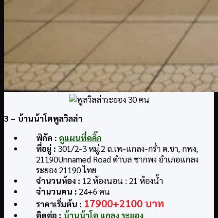
3
– บ้านน้าโตพูลวิลล่า
พิกัด
:
ดูแผนที่คลิ๊ก
ที่อยู่
:
301/2-3 หมู่.2 ถ.เพ-แกลง-กร่ำ ต.ชา, กพง,
21190Unnamed Road ตำบล ชากพง อำเภอแกลง
ระยอง 21190 ไทย
จำนวนห้อง :
12 ห้องนอน : 21 ห้องน้ำ
จำนวนคน :
24+6 คน
17900+2100 บาท
ราคาเริ่มต้น :
ติดต่อ
:
บ้านน้าโต แกลง ระยอง