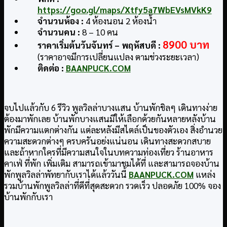
https://goo.gl/maps/Xtfy5a7WbEVsMVkK9
จำนวนห้อง :
4 ห้องนอน 2 ห้องน้ำ
จำนวนคน :
8 – 10 คน
8900 บาท
ราคาเริ่มต้นวันจันทร์ – พฤหัสบดี :
(ราคาอาจมีการเปลี่ยนแปลง ตามช่วงระยะเวลา)
ติดต่อ :
BAANPUCK.COM
จบไปแล้วกับ 6 รีวิว พูลวิลล่าบางแสน บ้านพักชิลๆ เดินทางง่าย
ต้องมาพักเลย บ้านพักบางแสนมีให้เลือกด้วยกันหลายหลังบ้าน
พักมีความแตกต่างกัน แต่ละหลังมีสไตล์เป็นของตัวเอง สิ่งอำนวย
ความสะดวกต่างๆ ครบครันอย่งแน่นอน เดินทางสะดวกสบาย
และถ้าหากใครที่มีความสนใจในบทความท่องเที่ยว ร้านอาหาร
คาเฟ่ ที่พัก เพิ่มเติม สามารถเข้ามาชมได้ที่ และสามารถจองบ้าน
พักพูลวิลล่าพัทยากับเราได้แล้ววันนี้
BAANPUCK.COM
แหล่ง
รวมบ้านพักพูลวิลล่าที่ดีที่สุดสะดวก รวดเร็ว ปลอดภัย 100% จอง
บ้านพักกับเรา