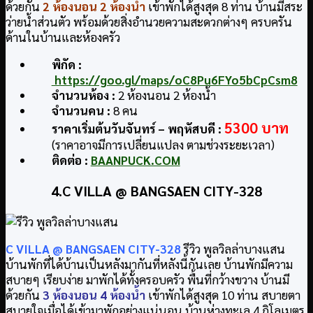
ด้วยกัน
2 ห้องนอน 2 ห้องน้ำ
เข้าพักได้สูงสุด 8 ท่าน บ้านมีสระ
ว่ายน้ำส่วนตัว พร้อมด้วยสิ่งอำนวยความสะดวกต่างๆ ครบครัน
ด้านในบ้านและห้องครัว
พิกัด :
https://goo.gl/maps/oC8Pu6FYo5bCpCsm8
จำนวนห้อง :
2 ห้องนอน 2 ห้องน้ำ
จำนวนคน :
8 คน
5300 บาท
ราคาเริ่มต้นวันจันทร์ – พฤหัสบดี :
(ราคาอาจมีการเปลี่ยนแปลง ตามช่วงระยะเวลา)
ติดต่อ :
BAANPUCK.COM
4.C VILLA @ BANGSAEN CITY-328
C VILLA @ BANGSAEN CITY-328
รีวิว พูลวิลล่าบางแสน
บ้านพักที่ได้บ้านเป็นหลังมากันที่หลังนี้กันเลย บ้านพักมีความ
สบายๆ เรียบง่าย มาพักได้ทั้งครอบครัว พื้นที่กว้างขวาง บ้านมี
ด้วยกัน
3 ห้องนอน 4 ห้องน้ำ
เข้าพักได้สูงสุด 10 ท่าน สบายตา
สบายใจเมื่อได้เข้ามาพักอย่างแน่นอน บ้านห่างทะเล 4 กิโลเมตร