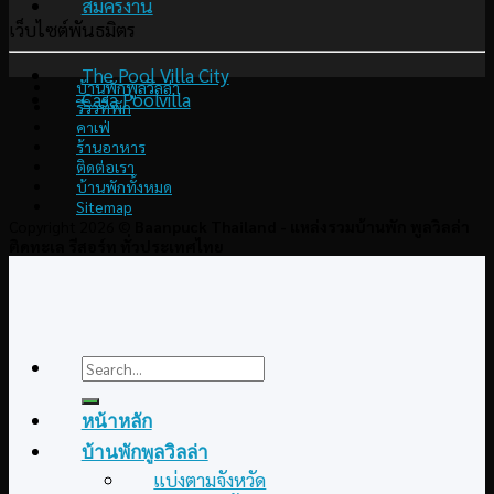
สมัครงาน
เว็บไซต์พันธมิตร
The Pool Villa City
บ้านพักพูลวิลล่า
Casa Poolvilla
รีวิวที่พัก
คาเฟ่
ร้านอาหาร
ติดต่อเรา
บ้านพักทั้งหมด
Sitemap
Copyright 2026 ©
Baanpuck Thailand - แหล่งรวมบ้านพัก พูลวิลล่า
ติดทะเล รีสอร์ท ทั่วประเทศไทย
Search
for:
หน้าหลัก
บ้านพักพูลวิลล่า
แบ่งตามจังหวัด