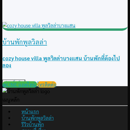
บ้านพักพูลวิลล่า
cozy house villa พูลวิลล่าบางแสน บ้านพักที่ต้องไป
ลอง
อ่านเพิ่มเติม
@LINE แอดไลน์
โทรติดต่อ
เมนูหลัก
หน้าแรก
บ้านพักพูลวิลล่า
รีวิวบ้านพัก