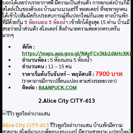
บอกได้เลยว่าบรรยากาศดี มีความเป็นส่วนตัว การตกแต่งบ้านก็มี
สไตล์เป็นของตัวเอง บ้านมาแนวแฮร์รี่ พอตเตอร์ ที่จะพาทุกคน
ได้เข้าไปสัมผัสกับประสบการณ์ที่แปลกใหม่กันเลย ทางบ้านพัก
ที่มีด้วยกัน
5 ห้องนอน 5 ห้องน้ำ
เข้าพักได้สูงสุด 15 ท่าน บ้านมี
สระว่ายน้ำส่วนตัว สไลเดอร์ สิ่งอำนวยความสะดวกครบครัน
มากๆ
พิกัด :
https://maps.app.goo.gl/NAyFCv3kb2dAHcXK8
จำนวนห้อง :
5 ห้องนอน 5 ห้องน้ำ
จำนวนคน :
12 – 15 คน
7900 บาท
ราคาเริ่มต้นวันจันทร์ – พฤหัสบดี :
(ราคาอาจมีการเปลี่ยนแปลง ตามช่วงระยะเวลา)
ติดต่อ :
BAANPUCK.COM
2.Alice City CITY-613
Alice City CITY-613
รีวิวพูลวิลล่าบางแสน บ้านพักมีความ
สวยงาม สไตล์มาแบบตู้คอนเทนเนอร์ มีความสวยงาม แปลกใหม่