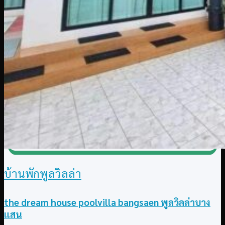
บ้านพักพูลวิลล่า
the dream house poolvilla bangsaen พูลวิลล่าบาง
แสน