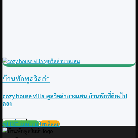
บ้านพักพูลวิลล่า
cozy house villa พูลวิลล่าบางแสน บ้านพักที่ต้องไป
ลอง
อ่านเพิ่มเติม
@LINE แอดไลน์
โทรติดต่อ