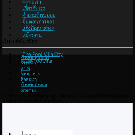
ติดต่อเรา
เกี่ยวกับเรา
คำถามที่พบบ่อย
ขั้นตอนการจอง
แจ้งปัญหาต่างๆ
สมัครงาน
เว็บไซต์พันธมิตร
The Pool Villa City
บ้านพักพูลวิลล่า
Casa Poolvilla
รีวิวที่พัก
คาเฟ่
ร้านอาหาร
ติดต่อเรา
บ้านพักทั้งหมด
Sitemap
Copyright 2026 ©
Baanpuck Thailand - แหล่งรวมบ้านพัก พูลวิลล่า
ติดทะเล รีสอร์ท ทั่วประเทศไทย
Search