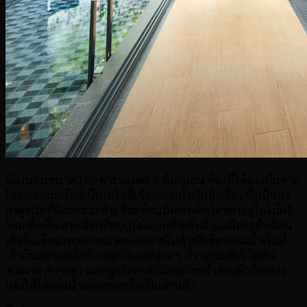
ห้องนอนขนาด 100 ตารางเมตร 1 ห้องนอน ห้องที่ได้แรงบันดาล
ใจจากเอเมอรัลด์เป็นเบริลสีเขียวแกมน้ำเงินถึงเขียว ซึ่งเป็นแร่
ธาตุชนิดที่มีอะความารีน สีสะท้อนถึงการเติบโตของฤดูใบไม้ผลิ
ใหม่ ซึ่งเป็นทางเลือกที่สมบูรณ์แบบสำหรับอัญมณีประจำเดือน
เกิดในเดือนพฤษภาคม ตกแต่งภายในด้วยสีเขียวแกมน้ำเงินที่
เข้ากันอย่างลงตัวกับเฟอร์นิเจอร์ต่าง ๆ ที่วางประดับไว้อย่าง
สวยงาม สบายตา และพูลวิลล่าสนี้มีสระว่ายน้ำส่วนตัวกึ่งกลาง
แจ้งให้ได้เล่นน้ำอย่างสบายใจเป็นส่วนตัว