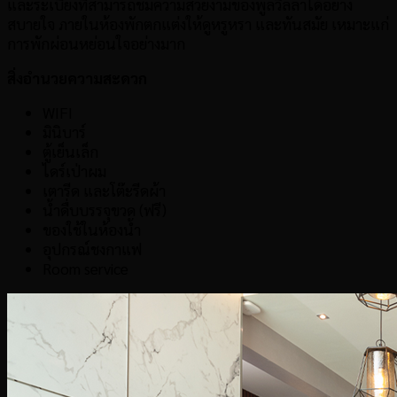
และระเบียงที่สามารถชมความสวยงามของพูลวิลล่าได้อย่าง
สบายใจ ภายในห้องพักตกแต่งให้ดูหรูหรา และทันสมัย เหมาะแก่
การพักผ่อนหย่อนใจอย่างมาก
สิ่งอำนวยความสะดวก
WIFI
มินิบาร์
ตู้เย็นเล็ก
ไดร์เป่าผม
เตารีด และโต๊ะรีดผ้า
น้ำดื่บบรรจุขวด (ฟรี)
ของใช้ในห้องน้ำ
อุปกรณ์ชงกาแฟ
Room service