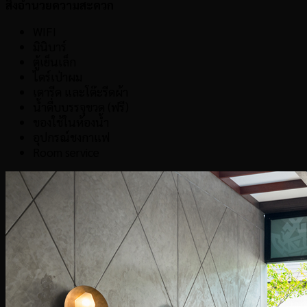
สิ่งอำนวยความสะดวก
WIFI
มินิบาร์
ตู้เย็นเล็ก
ไดร์เป่าผม
เตารีด และโต๊ะรีดผ้า
น้ำดื่บบรรจุขวด (ฟรี)
ของใช้ในห้องน้ำ
อุปกรณ์ชงกาแฟ
Room service