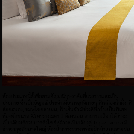
ห้องประเภทนี้ตั้งชื่อตามอัญมณีบุษราคัมที่แวววาวและเป็น
ประกาย ซึ่งเป็นอัญมณีประจำเดือนพฤศจิกายน สีเหลืองน้ำผึ้ง, สี
ส้มคะนอง, ชมพูไซคลาเมน, ฟ้าเย็นฉ่ำ มีช่วงสีที่กว้างเป็นพิเศษ
ห้องพักขนาด 93 ตารางเมตร 1 ห้องนอน สามารถเลือกได้ว่าจะ
เป็นเตียงเดี่ยวขนาดคิงไซส์หรือจะเป็นเตียงคู่ Topaz Jacuzzi มี
อ่างจากุซซี่ขนาดใหญ่ ห้องน้ำกว้างขวางพร้อมฝักบัวแบบสายฝน