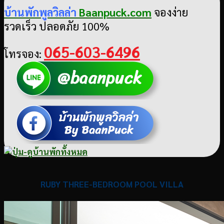
บ้านพักพูลวิลล่า
Baanpuck.com
จองง่าย
รวดเร็ว ปลอดภัย 100%
065-603-6496
โทรจอง:
RUBY THREE-BEDROOM POOL VILLA