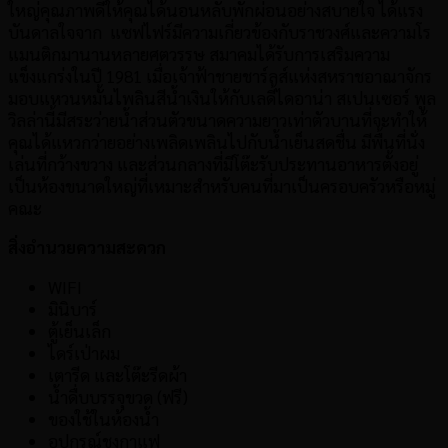
ใหญ่คุณภาพดีให้คุณได้นอนหลับพักผ่อนอย่างสบายใจ ได้แรง
บันดาลใจจาก แซฟไฟร์มีความเกี่ยวข้องกับราชวงศ์และความโร
แมนติกมานานหลายศตวรรษ สมาคมได้รับการเสริมความ
แข็งแกร่งในปี 1981 เมื่อเจ้าฟ้าชายชาร์ลส์แห่งสหราชอาณาจักร
มอบแหวนหมั้นไพลินสีน้ำเงินให้กับเลดี้ไดอาน่า สเปนเซอร์ พูล
วิลล่านี้มีสระว่ายน้ำส่วนตัวขนาดความยาวเท่าตัวบานที่จะทำให้
คุณได้แหวกว่ายอย่างเพลิดเพลินไปกับน้ำเย็นสดชื่น มีพื้นที่นั่ง
เล่นที่กว้างขวาง และส่วนกลางที่มีโต๊ะรับประทานอาหารตั้งอยู่
เป็นห้องขนาดใหญ่ที่เหมาะสำหรับคนที่มาเป็นครอบครัวหรือหมู่
คณะ
สิ่งอำนวยความสะดวก
WIFI
มินิบาร์
ตู้เย็นเล็ก
ไดร์เป่าผม
เตารีด และโต๊ะรีดผ้า
น้ำดื่บบรรจุขวด (ฟรี)
ของใช้ในห้องน้ำ
อุปกรณ์ชงกาแฟ