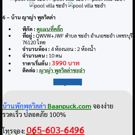
6
– บ้าน ญาญ่า พูลวิลล่า
พิกัด
:
ดูแผนที่คลิ๊ก
ที่อยู่
:
QWVW+JWF ตำบล ชะอำ อำเภอชะอำ เพชรบุรี
76120 ไทย
จำนวนห้อง :
4 ห้องนอน : 2 ห้องน้ำ
จำนวนคน :
10 คน
3990 บาท
ราคาเริ่มต้น :
ติดต่อ
:
ญาญ่า พูลวิลล่าชะอำ
กลับสู่สารบัญ
บ้านพักพูลวิลล่า
Baanpuck.com
จองง่าย
รวดเร็ว ปลอดภัย 100%
065-603-6496
โทรจอง: