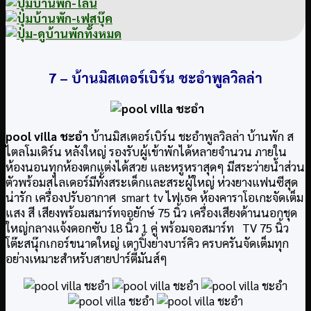
7 –
บ้านมิสเตอร์เบิร์น ชะอำพูลวิลล่า
pool villa ชะอำ
บ้านมิสเตอร์เบิร์น ชะอำพูลวิลล่า บ้านพัก ส
ไตลโมเดิร์น หลังใหญ่ รองรับผู้เข้าพักได้หลายจำนวน ภายใน
ห้องนอนทุกห้องตกแต่งได้สวย และหรูหราสุดๆ มีสระว่ายน้ำส่วน
ตัวพร้อมสไลเดอร์มีทั้งสระเด็กและสระผู้ใหญ่ ห่วงยางแฟนซีสุด
น่ารัก เครื่องปรับอากาศ smart tv ไฟเธค ห้องคาราโอเกะจัดเต็ม
แสง สี เสียงพร้อมสมาร์ทจอยักษ์ 75 นิ้ว เครื่องเสียงด้านนอกชุด
ใหญ่กลางแจ้งดอกซับ 18 นิ้ว 1 คู่ พร้อมจอสมาร์ท TV 75 นิ้ว
โต๊ะสนุ๊กเกอร์ขนาดใหญ่ เตาปิ้งย่างบาร์คิว ครบครันจัดเต็มทุก
อย่างเหมาะสำหรับสายปาร์ตี้มันส์ๆ