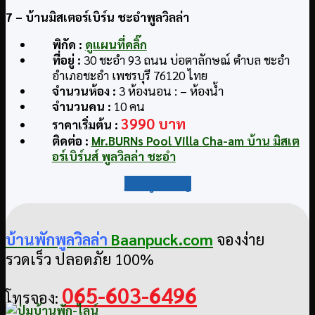
7
– บ้านมิสเตอร์เบิร์น ชะอำพูลวิลล่า
พิกัด
:
ดูแผนที่คลิ๊ก
ที่อยู่
:
30 ชะอำ 93 ถนน บ่อตาลักษณ์ ตำบล ชะอำ
อำเภอชะอำ เพชรบุรี 76120 ไทย
จำนวนห้อง :
3 ห้องนอน : – ห้องน้ำ
จำนวนคน :
10 คน
3990 บาท
ราคาเริ่มต้น :
ติดต่อ
:
Mr.BURNs Pool Villa Cha-am บ้าน มิสเต
อร์เบิร์นส์ พูลวิลล่า ชะอำ
กลับสู่สารบัญ
บ้านพักพูลวิลล่า
Baanpuck.com
จองง่าย
รวดเร็ว ปลอดภัย 100%
065-603-6496
โทรจอง: