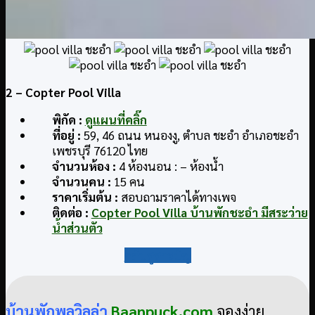
2
– Copter Pool Villa
พิกัด
:
ดูแผนที่คลิ๊ก
ที่อยู่
:
59, 46 ถนน หนองงู, ตำบล ชะอำ อำเภอชะอำ
เพชรบุรี 76120 ไทย
จำนวนห้อง :
4 ห้องนอน : – ห้องน้ำ
จำนวนคน :
15 คน
ราคาเริ่มต้น :
สอบถามราคาได้ทางเพจ
ติดต่อ
:
Copter Pool Villa บ้านพักชะอำ มีสระว่าย
น้ำส่วนตัว
กลับสู่สารบัญ
บ้านพักพูลวิลล่า
Baanpuck.com
จองง่าย