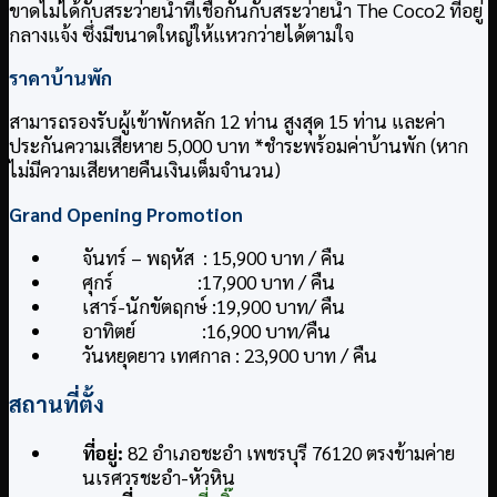
ขาดไม่ได้กับสระว่ายน้ำที่เชื่อกันกับสระว่ายน้ำ The Coco2 ที่อยู่
กลางแจ้ง ซึ่งมีขนาดใหญ่ให้แหวกว่ายได้ตามใจ
ราคาบ้านพัก
สามารถรองรับผู้เข้าพักหลัก 12 ท่าน สูงสุด 15 ท่าน และค่า
ประกันความเสียหาย 5,000 บาท *ชำระพร้อมค่าบ้านพัก (หาก
ไม่มีความเสียหายคืนเงินเต็มจำนวน)
Grand Opening Promotion
จันทร์ – พฤหัส : 15,900 บาท / คืน
ศุกร์ :17,900 บาท / คืน
เสาร์-นักขัตฤกษ์ :19,900 บาท/ คืน
อาทิตย์ :16,900 บาท/คืน
วันหยุดยาว เทศกาล : 23,900 บาท / คืน
สถานที่ตั้ง
ที่อยู่:
82 อำเภอชะอำ เพชรบุรี 76120
ตรงข้ามค่าย
นเรศวรชะอำ-หัวหิน