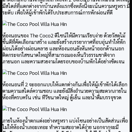
มีสไตล์ที่แตกต่างจากบ้านหลังแรกซึ่งหลังนี้จะเน้นความหรูหรา มี
ระดับ เพื่อให้ผู้เข้าพักได้รับประสบการณ์การพักผ่อนที่ดี
ห้องนอนของ The Coco2 ดีไซน์ให้มีความเรียบง่าย ด้วยวัสดุไม้
ชั้นดีที่คัดเลือกมาสร้าง และยังสร้างบรรยากาศที่อบอุ่นทำให้พัก
ผ่อนได้อย่างผ่อนคลาย และห้องนอนยังหันหน้าออกด้านนอก
ติดกระจกใสขนาดใหญ่ที่สามารถมองเห็นวิวธรรมชาติจาก
ภายนอก และความสวยงามโดยรอบของบ้านพักได้อย่างชัดเจน
ห้องนอนที่ 2 จะออกแบบให้แตกต่างกันเพื่อให้ผู้เข้าพักได้เลือก
ตามความสไตล์ความชอบ และยังมีสิ่งอำนวยความสะดวกภายใน
ห้องที่ครบครัน เช่น ทีวีขนาดใหญ่ ตู้เย็น และน้ำดื่มบรรจุขวด
ภายในห้องน้ำตกแต่งอย่างหรูหรา แบ่งโซนอย่างเป็นสัดส่วนเพื่อ
ไม่ให้ห้องน้ำเลอะเทอะ ทำความสะอาดได้ง่าย นอกจากจะมี