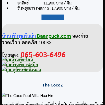
อาทิตย์ :11,900 บาท / คืน
วันหยุดยาว เทศกาล : 17,900 บาท / คืน
กลับสู่สารบัญ
บ้านพักพูลวิลล่า
Baanpuck.com
จองง่าย
รวดเร็ว ปลอดภัย 100%
065-603-6496
โทรจอง:
The Coco2
มาต่อกันที่บ้านพักพูลวิลล่าหลังที่ 2 ซึ่งเป็นบ้านพักที่มีขนาดใหญ่