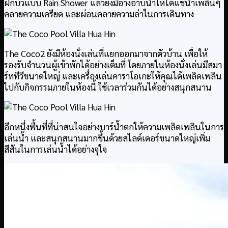
ฝักบัวแบบ Rain Shower แล้วยังมีอ่างอาบน้ำให้ได้แช่น้ำเพลินๆ
คลายความเครียด และผ่อนคลายความล่าในการเดินทาง
The Coco2 ยังมีห้องนั่งเล่นที่แยกออกมาจากตัวบ้าน เพื่อให้
รองรับจำนวนผู้เข้าพักได้อย่างเต็มที่ โดยภายในห้องนั่งเล่นมีสมา
ร์ททีวีขนาดใหญ่ และเครื่องเล่นคาราโอเกะให้คุณได้เพลิดเพลิน
ไปกับกิจกรรมภายในห้องนี้ ใช้เวลาร่วมกันได้อย่างสนุกสนาน
อีกหนึ่งพื้นที่ที่น่าสนใจอย่างบาร์น้ำตกให้ความเพลิดเพลินในการ
เล่นน้ำ และสนุกสนานมากขึ้นด้วยสไลด์เดอร์ขนาดใหญ่เพิ่ม
สีสันในการเล่นน้ำได้อย่างจุใจ