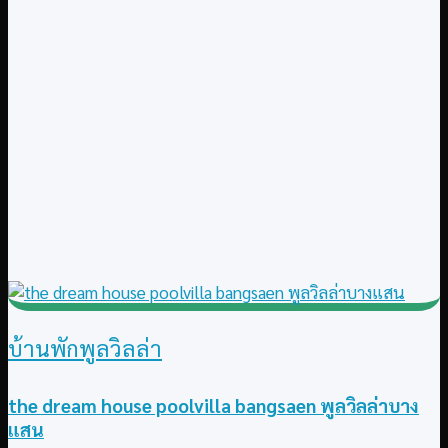
บ้านพักพูลวิลล่า
the dream house poolvilla bangsaen พูลวิลล่าบาง
แสน