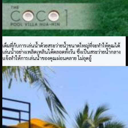
เต็มที่กับการเล่นน้ำด้วยสระว่ายน้ำขนาดใหญ่ที่จะทำให้คุณได้
เล่นน้ำอย่างเพลิดเพลินได้ตลอดทั้งวัน ซึ่งเป็นสระว่ายน้ำกลาง
แจ้งทำให้การเล่นน้ำของคุณผ่อนคลาย ไม่อุดอู้