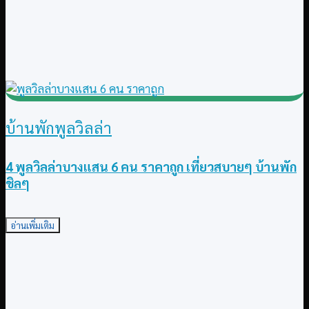
บ้านพักพูลวิลล่า
4 พูลวิลล่าบางแสน 6 คน ราคาถูก เที่ยวสบายๆ บ้านพัก
ชิลๆ
อ่านเพิ่มเติม