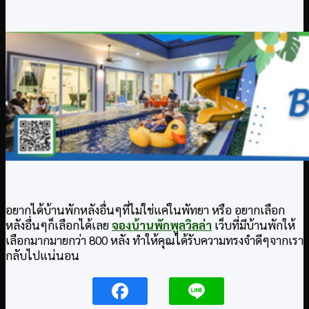
อยากได้บ้านพักหลังอื่นๆที่ไม่ใช่แค่ในพัทยา หรือ อยากเลือก
หลังอื่นๆก็เลือกได้เลย
จองบ้านพักพูลวิลล่า
เว็บที่มีบ้านพักให้
เลือกมากมายกว่า 800 หลัง ทำให้คุณได้รับความทรงจำดีๆจากเรา
กลับไปแน่นอน