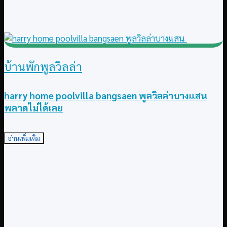
บ้านพักพูลวิลล่า
harry home poolvilla bangsaen พูลวิลล่าบางแสน
พลาดไม่ได้เลย
อ่านเพิ่มเติม