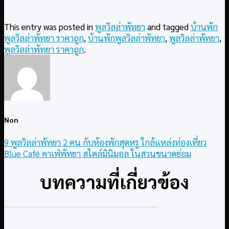
This entry was posted in
พูลวิลล่าพัทยา
and tagged
บ้านพัก
พูลวิลล่าพัทยา ราคาถูก
,
บ้านพักพูลวิลล่าพัทยา
,
พูลวิลล่าพัทยา
,
พูลวิลล่าพัทยา ราคาถูก
.
Non
9 พูลวิลล่าพัทยา 2 คน กับห้องพักสุดหรู ใกล้แหล่งท่องเที่ยว
Blue Café คาเฟ่พัทยา สไตล์มินิมอล ในสวนขนาดย่อม
บทความที่เกี่ยวข้อง