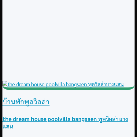
บ้านพักพูลวิลล่า
the dream house poolvilla bangsaen พูลวิลล่าบาง
แสน