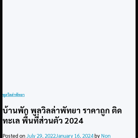
พูลวิลล่าพัทยา
บ้านพัก พูลวิลล่าพัทยา ราคาถูก ติด
ทะเล พื้นที่ส่วนตัว 2024
Posted on
July 29, 2022
January 16, 2024
by
Non