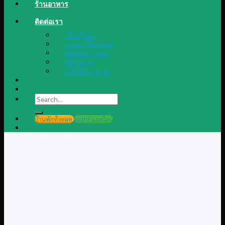
ร้านอาหาร
ติดต่อเรา
เกี่ยวกับเรา
คำถามที่พบบ่อย
ขั้นตอนการจอง
สมัครงาน
แจ้งปัญหาต่างๆ
Search
for:
บ้านพักทั้งหมด
@LINE แอดไลน์