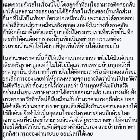
หมดความกังวลในเรื่องนี้ไป โดยลูกค้าที่สนใจสามารถติดต่อกลับ
มาได้ และสามารถสอบถามได้อีกด้วย ในเรื่องของบ้านพักส่วน
อื่นๆที่ไม่ใช่ในพัทยา ก็ตรงปกเหมือนกัน เพราะเราได้ตรวจสอบ
อย่างถี่ถ้วนแล้วว่าเหมือนจริงทุกจุด และยิ่งในช่วงที่เศรษฐกิจ
กำลังกลับมาพื้นตัวและรัฐบาลยิ่งมีโครงการ เราเที่ยวด้วยกัน อีก
เลยทำให้คนต้องการจองบ้านพักเป็นอย่างมากเราเลยต้อง
รวบรวมบ้านพักให้ได้มากที่สุดเพื่อให้ท่านได้เลือกชมกัน
ในส่วนของราคานั้นก็มีให้เลือกแบบหลากหลายไม่ได้มีแค่แบบ
เดียวหรือราคาถูกแต่ก็ ไม่ได้ไม่มีคุณภาพ เพราะบ้านทุกหลังที่
ราคาถูกนั้น ส่วนมากก็เพราะไม่ได้ติดทะเล หรือ มีคนจองแล้วขอ
ยกเลิกการจอง เลยทำให้ถูกลงหลายๆคนอาจคิดว่าบ้านมีประวัติที่
ไม่ดีหรือเปล่า ต้องบอกไว้ก่อนเลยว่า บ้านทุกหลังไม่มีประวัติ
อย่างแน่นอน เพราะทางเราได้ตรวจสอบมาแล้ว แถมบางหลัง ทั้ง
บรรยากาศ วิวทิวทัศน์ก็มีเหมือนกับบ้านราคาแพงๆอีกด้วย บอก
ได้คำเดียวว่า นอกจาก ราคาถูกแล้ว ยังมีสิ่งอำนวยความสะดวกให้
ใช้อีกด้วย จึงทำให้เป็นจุดสนใจของใครหลายๆคนอีกด้วย โดย
เฉพาะคนที่งบน้อยก็สามารถจับต้องได้ เพราะเราอยากให้คนที่งบ
น้อยได้สัมผัสกับบ้านพักดีๆอย่างทั่วถึงนั้นเอง และบ้านพักราคา
ถูกก็สามารถจองผ่านระบบ ออนไลน์ได้เลย