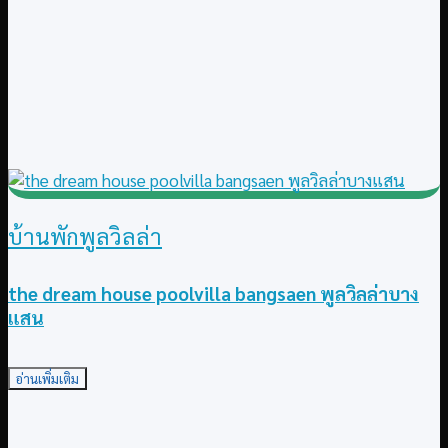
บ้านพักพูลวิลล่า
the dream house poolvilla bangsaen พูลวิลล่าบาง
แสน
อ่านเพิ่มเติม