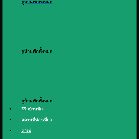
ดูบ้านพักทั้งหมด
ดูบ้านพักทั้งหมด
ดูบ้านพักทั้งหมด
รีวิวบ้านพัก
สถานที่ท่องเที่ยว
คาเฟ่