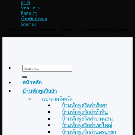
คาเฟ่
ร้านอาหาร
ติดต่อเรา
บ้านพักทั้งหมด
Sitemap
Copyright 2026 ©
Baanpuck Thailand - แหล่งรวมบ้านพัก พูลวิลล่า
ติดทะเล รีสอร์ท ทั่วประเทศไทย
Search
for:
หน้าหลัก
บ้านพักพูลวิลล่า
แบ่งตามจังหวัด
บ้านพักพูลวิลล่าพัทยา
บ้านพักพูลวิลล่าหัวหิน
บ้านพักพูลวิลล่าบางแสน
บ้านพักพูลวิลล่าเขาใหญ่
บ้านพักพูลวิลล่านครนายก