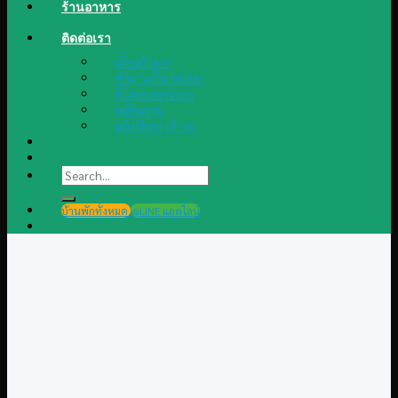
ร้านอาหาร
ติดต่อเรา
เกี่ยวกับเรา
คำถามที่พบบ่อย
ขั้นตอนการจอง
สมัครงาน
แจ้งปัญหาต่างๆ
Search
for:
บ้านพักทั้งหมด
@LINE แอดไลน์