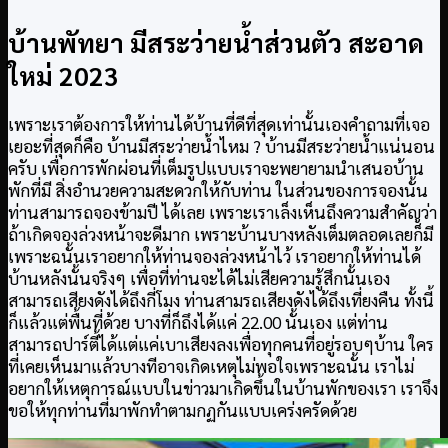
บ้านพัทยา มีสระว่ายน้ำส่วนตัว สะอาด
ใหม่ 2023
เพราะเราต้องการให้ท่านได้บ้านที่ดีที่สุดเท่านั้นเองคำถามที่เจอ
เยอะที่สุดก็คือ บ้านมีสระว่ายน้ำไหม ? บ้านมีสระว่ายน้ำแน่นอน
ครับ เพื่อการพักผ่อนที่เต็มรูปแบบเราจะพยายามนำเสนอบ้าน
พักที่มี สิ่งอำนวยความสะดวกให้กับท่าน ในส่วนของการจองนั้น
ท่านสามารถจองข้ามปี ได้เลย เพราะเราเล็งเห็นถึงความสำคัญว่า
ถ้าเกิดจองล่วงหน้าจะดีมาก เพราะบ้านบางหลังเต็มตลอดเลยก็มี
เพราะฉนั้นเราอยากให้ท่านจองล่วงหน้าไว้ เราอยากให้ท่านได้
บ้านหลังนั้นจริงๆ เพื่อที่ท่านจะได้ไม่เสียความรู้สึกนั้นเอง
สามารถเสียงดังได้ถึงกี่โมง ท่านสามรถเสียงดังได้ถึงเที่ยงคืน ทั้งนี้
ก็แล้วแต่พื้นที่ด้วย บางที่ก็ถึงได้แค่ 22.00 นั้นเอง แต่ท่าน
สามารถปาร์ตี้ได้แต่แค่เบาเสียงลงเพื่อทุกคนที่อยู่รอบๆบ้าน ใคร
ที่เคยเห็นมาแล้วบางทีอาจเกิดเหตุไม่พอใจเพราะฉนั้น เราไม่
อยากให้เหตุการณ์แบบในข่าวมาเกิดขึ้นในบ้านพักของเรา เราจึง
ขอให้ทุกท่านที่มาพักทำตามกฏกันแบบเคร่งครัดด้วย