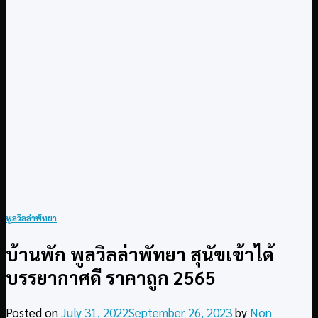
พูลวิลล่าพัทยา
บ้านพัก พูลวิลล่าพัทยา สุนัขเข้าได้
บรรยากาศดี ราคาถูก 2565
Posted on
July 31, 2022
September 26, 2023
by
Non