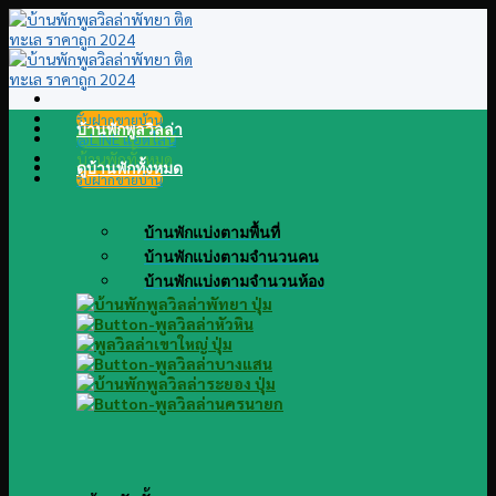
Skip
to
content
รับฝากขายบ้าน
บ้านพักพูลวิลล่า
@LINE แอดไลน์
บ้านพักทั้งหมด
ดูบ้านพักทั้งหมด
รับฝากขายบ้าน
บ้านพักแบ่งตามพื้นที่
บ้านพักแบ่งตามจำนวนคน
บ้านพักแบ่งตามจำนวนห้อง