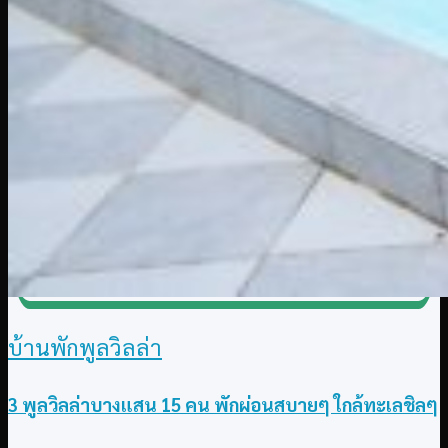
บ้านพักพูลวิลล่า
3 พูลวิลล่าบางแสน 15 คน พักผ่อนสบายๆ ใกล้ทะเลชิลๆ