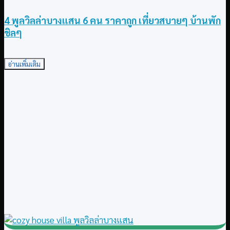
4 พูลวิลล่าบางแสน 6 คน ราคาถูก เที่ยวสบายๆ บ้านพัก
ชิลๆ
อ่านเพิ่มเติม