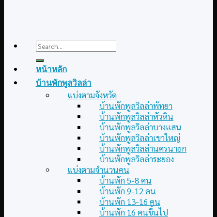
Search
for:
หน้าหลัก
บ้านพักพูลวิลล่า
แบ่งตามจังหวัด
บ้านพักพูลวิลล่าพัทยา
บ้านพักพูลวิลล่าหัวหิน
บ้านพักพูลวิลล่าบางแสน
บ้านพักพูลวิลล่าเขาใหญ่
บ้านพักพูลวิลล่านครนายก
บ้านพักพูลวิลล่าระยอง
แบ่งตามจำนวนคน
บ้านพัก 5-8 คน
บ้านพัก 9-12 คน
บ้านพัก 13-16 คน
บ้านพัก 16 คนขึ้นไป