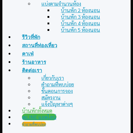
แบ่งตามจำนวนห้อง
บ้านพัก 2 ห้องนอน
บ้านพัก 3 ห้องนอน
บ้านพัก 4 ห้องนอน
บ้านพัก 5 ห้องนอน
รีวิวที่พัก
สถานที่ท่องเที่ยว
คาเฟ่
ร้านอาหาร
ติดต่อเรา
เกี่ยวกับเรา
คำถามที่พบบ่อย
ขั้นตอนการจอง
สมัครงาน
แจ้งปัญหาต่างๆ
บ้านพักทั้งหมด
@LINE แอดไลน์
คำถามที่พบบ่อย