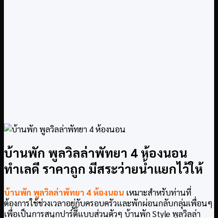
บ้านพัก พูลวิลล่าพัทยา 4 ห้องนอน
ทำเลดี ราคาถูก มีสระว่ายน้ำแยกไว้ให้
บ้านพัก พูลวิลล่าพัทยา
4
ห้องนอน
เหมาะสำหรับท่านที่
ต้องการใช้ช่วงเวลาอยู่กับครอบครัวและพักผ่อนกลับกลุ่มเพื่อนๆ
เพื่อเป็นการสนุกปาร์ตี้แบบส่วนตัวๆ บ้านพัก Style พูลวิลล่า