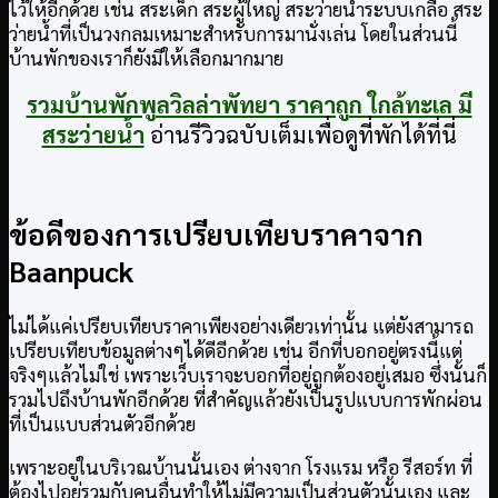
ไว้ให้อีกด้วย เช่น สระเด็ก สระผู้ใหญ่ สระว่ายน้ำระบบเกลือ สระ
ว่ายน้ำที่เป็นวงกลมเหมาะสำหรับการมานั่งเล่น โดยในส่วนนี้
บ้านพักของเราก็ยังมีให้เลือกมากมาย
รวมบ้านพักพูลวิลล่าพัทยา ราคาถูก ใกล้ทะเล มี
สระว่ายน้ำ
อ่านรีวิวฉบับเต็มเพื่อดูที่พักได้ที่นี่
ข้อดีของการเปรียบเทียบราคาจาก
Baanpuck
ไม่ได้แค่เปรียบเทียบราคาเพียงอย่างเดียวเท่านั้น แต่ยังสามารถ
เปรียบเทียบข้อมูลต่างๆได้ดีอีกด้วย เช่น อีกที่บอกอยู่ตรงนี้แต่
จริงๆแล้วไม่ใช่ เพราะเว็บเราจะบอกที่อยู่ถูกต้องอยู่เสมอ ซึ่งนั้นก็
รวมไปถึงบ้านพักอีกด้วย ที่สำคัญแล้วยังเป็นรูปแบบการพักผ่อน
ที่เป็นแบบส่วนตัวอีกด้วย
เพราะอยู่ในบริเวณบ้านนั้นเอง ต่างจาก โรงแรม หรือ รีสอร์ท ที่
ต้องไปอยู่รวมกับคนอื่นทำให้ไม่มีความเป็นส่วนตัวนั้นเอง และ