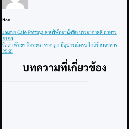
Non
Jasmin Café Pattaya คาเฟ่พัทยานั่งชิล บรรยากาศดี อาหาร
อร่อย
วิลล่า พัทยา ติดทะเล ราคาถูก มีอุปกรณ์ครบ ใกล้ร้านอาหาร
2565
บทความที่เกี่ยวข้อง