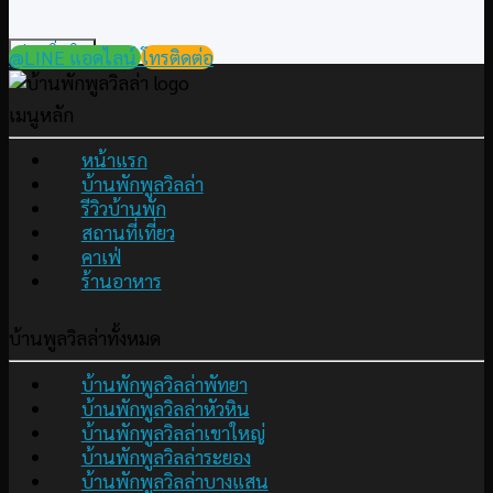
อ่านเพิ่มเติม
@LINE แอดไลน์
โทรติดต่อ
เมนูหลัก
หน้าแรก
บ้านพักพูลวิลล่า
รีวิวบ้านพัก
สถานที่เที่ยว
คาเฟ่
ร้านอาหาร
บ้านพูลวิลล่าทั้งหมด
บ้านพักพูลวิลล่าพัทยา
บ้านพักพูลวิลล่าหัวหิน
บ้านพักพูลวิลล่าเขาใหญ่
บ้านพักพูลวิลล่าระยอง
บ้านพักพูลวิลล่าบางแสน