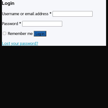
Login
Username or email address
*
Password
*
Remember me
Log in
Lost your password?