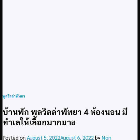
พูลวิลล่าพัทยา
บ้านพัก พูลวิลล่าพัทยา 4 ห้องนอน มี
ทำเลให้เลือกมากมาย
Posted on
August 5, 2022
August 6, 2022
by
Non