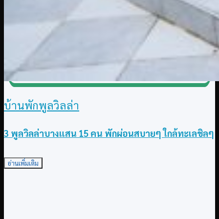
บ้านพักพูลวิลล่า
3 พูลวิลล่าบางแสน 15 คน พักผ่อนสบายๆ ใกล้ทะเลชิลๆ
อ่านเพิ่มเติม