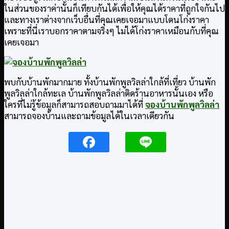
ในส่วนของราค่านั้นก็เทียบกันได้เพื่อให้คุณได้ราคาที่ถูกใจกันไป
และทางเราต่างจากเว็บอื่นที่คุณเคยเจอมาแบบโดนโก่งราคา
เพราะที่นี่เราบอกราคาตามจริงๆ ไม่ได้โก่งราคาเหมือนกับที่คุณ
เคยเจอมา
พบกับบ้านพักมากมาย ทั้งบ้านพักพูลวิลล่าใกล้ที่เที่ยว บ้านพัก
พูลวิลล่าใกล้ทะเล บ้านพักพูลวิลล่าติดร้านอาหารนั้นเอง หรือ
ใครที่ไม่รู้ข้อมูลก็สามารถสอบถามมาได้ที่
จองบ้านพักพูลวิลล่า
สามารถจองบ้านและถามข้อมูลได้ในเวลาเดียวกัน