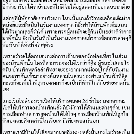
อีกด้วย เรียกได้ว่าบ้านจะดีไม่ดี ไม่ได้อยู่แค่คนที่ออกแบบมาด้วย
แต่อยู่ที่ผู้พักอาศัยชอบวิวแบบไหนนั้นเองถ้าวิวทะเลก็จะเต็มง่าย
หน่อยและยิ่งเป็นในวันงานเทศกาล ก็ยิ่งทำให้บ้านพักเต็มแบบ
ได้เร็วมากเลยก็ว่าได้ เพราะพวกผู้คนมักจะรู้กันเป็นอย่างดีว่าการ
มาพักนั้น ยิ่งเป็นวันที่เป็นวันงานเทศกาลแล้วการจัดกการต่างๆก็
ต้องรีบทำให้เสร็จไวๆด้วย
เพราะว่าจะได้ตอบสนองต่อการเข้ามาของนักท่องเที่ยว ในส่วน
ของบ้านพักนั้น ใครที่สามารถจองได้ไวกว่าก็คือ ผู้ชนะไปเลย ใช่
ครับ บ้านพักพูลวิลล่าพัทยาจะจองยากมากเมื่ออยู่ใกล้กับวันงาน
คนจะพากันเข้ามาอย่างล้นหลามในส่วนของทำเล บ้านพักที่ติด
ทะเลก็จะเต็มไวที่สุดรองลงมาก็จะเป็นที่พักที่ใกล้กับชายหาดนั้น
เอง
และเว็บไซต์ของเราเปิดให้บริการตลอด 24 ชั่วโมง นอกจากจะ
เปิดให้บริการจองบ้านพักแล้ว ก็ยังมีการให้คำแนะต่างๆด้วย เช่น
การเลือกทำเล การจองบ้านให้ได้ไวๆ การเลือกบ้านพักให้ถูกใจ
ตัวเองและสิ่งเหล่านี้ในเว็บเรามีเพียงพอแน่นอน
เพราะเรามีบ้านให้เลือกมากมายถึง 800 หลังนั้นเอง ไม่ว่าจะเป็น