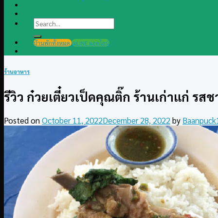
Search
for:
บ้านพักทั้งหมด
@LINE แอดไลน์
ร้านอาหาร
รีวิว ก๋วยเตี๋ยวเป็ดคุณติ๊ก ร้านเก่าแก่ รส
Posted on
October 11, 2022
December 28, 2022
by
Baanpuck