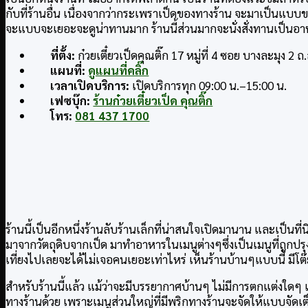
กับที่ร้านอื่น เนื่องจากว่ากระเพราเป็ดของทางร้าน จะมาเป็นแบบข
จะแบบจะเยอะจะดูน่าทานมาก ร้านนี้ส่วนมากจะนั่งสั่งทานเป็นอาหาร
ที่ตั้ง:
ก๋วยเตี๋ยวเป็ดคุณติ๊ก 17 หมู่ที่ 4 ซอย บางละมุง
แผนที่:
ดูแผนที่คลิ๊ก
เวลาเปิดบริการ:
เปิดบริการทุก 09:00 น.–15:00 น.
เฟซบุ๊ก:
ร้านก๋วยเตี๋ยวเป็ด คุณติ๊ก
โทร:
081 437 1700
ร้านนี้เป็นอีกหนึ่งร้านลับร้านเล็กที่น่าสนใจเปิดมานาน และเป
มาจากวัตถุดิบจากเป็ด มาทำอาหารในเมนูต่างๆซึ่งเป็นเมนูที่ถูกปร
เที่ยงไปเลยจะได้ไม่เจอคนเยอะเท่าไหร่ เห็นร้านบ้านๆแบบนี้ ม
สำหรับร้านนี้แล้ว แม้ว่าจะมีบรรยากาศบ้านๆ ไม่มีการตกแต่งใดๆ แต
ทางร้านด้วย เพราะเมนูส่วนใหญ่ที่มีพริกทางร้านจะจัดให้แบบจัด