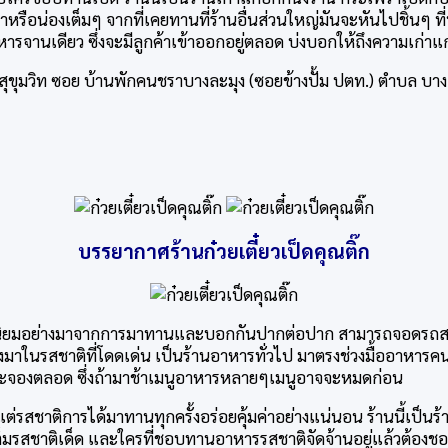
าหรือน่องเต็มๆ จากที่เคยทานที่ร้านอื่นส่วนใหญ่มันจะหันไปชิ้นๆ 
จานเดียว ซึ่งจะมีลูกค้าเข้าออกอยู่ตลอด บ่งบอกให้ถึงความเก่าแก่
 2 ถ.สุขุมวิท ซอย บ้านพักคนชราบางละมุง (ซอยข้างปั้ม ปตท.) ตำบล 
บรรยากาศร้านก๋วยเตี๋ยวเป็ดคุณติ๊ก
็นที่นิยมอย่างมาจากการมาทานและบอกกันปากต่อปาก สามารถจอดรถสะด
ุงมาในรสชาติที่โดดเด่น เป็นร้านอาหารทั่วไป มาตรงช่วงมื้ออาหารค
ีโต๊ะจองตลอด ซึ่งถ้ามาช้าเมนูอาหารหลายๆเมนูอาจจะหมดก่อน
่รสชาติการได้มาทานทุกครั้งอร่อยคุ้มค่าอย่างแน่นอน ร้านนี้เป็นร้
เต็มรสชาติเด็ด และใครที่ชอบทานอาหารรสชาติจัดจ้านอยู่แล้วต้อง