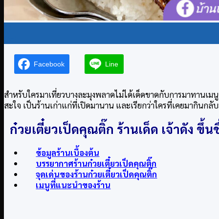
11
Oct
Facebook
Line
สำหรับใครมาเที่ยวบางละมุงพลาดไม่ได้เด็ดขาดกับการมาทานเมนูเ
สะใจ เป็นร้านเก่าแก่ที่เปิดมานาน และเรียกว่าใครที่เคยมากินกลับ
ก๋วยเตี๋ยวเป็ดคุณติ๊ก ร้านเด็ด เจ้าดัง ขึ้น
ข้อมูลร้านเบื้องต้น
บรรยากาศร้านก๋วยเตี๋ยวเป็ดคุณติ๊ก
จุดเด่นของร้านก๋วยเตี๋ยวเป็ดคุณติ๊ก
เมนูที่แนะนำของร้าน