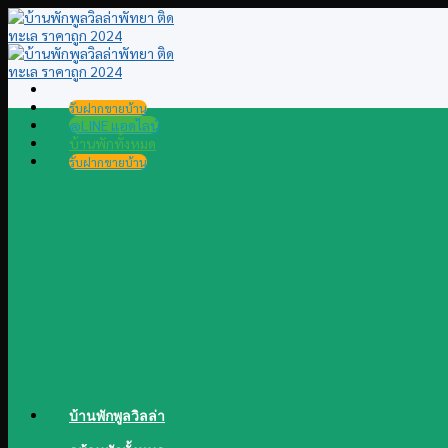
Skip
to
content
รับฝากขายบ้าน
@LINE แอดไลน์
บ้านพักทั้งหมด
รับฝากขายบ้าน
บ้านพักพูลวิลล่า