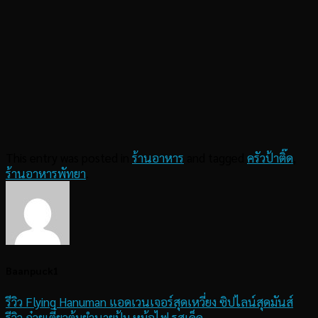
This entry was posted in
ร้านอาหาร
and tagged
ครัวป้าติ๊ด
,
ร้านอาหารพัทยา
.
Baanpuck1
รีวิว Flying Hanuman แอดเวนเจอร์สุดเหวี่ยง ซิปไลน์สุดมันส์
รีวิว ก๋วยเตี๋ยวต้มยำนายปุ้ม หม้อไฟ รสเด็ด