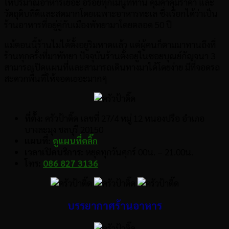
ให้ปริมาณอาหารเยอะ อร่อยทุกเมนูที่ทาน คุ้มค่าคุ้มราคา และ
วัตถุดิบที่ดีและสดมากโดยเฉพาะอาหารทะเล ซึ่งเรียกได้ว่าเป็น
ร้านอาหารที่อยู่คู่กับเมืองพัทยามาโดยตลอด 50 ปี
แม้ตอนนี้ร้านไม่ได้ตั้งอยู่ริมหาดแล้ว แต่ผู้คนก็ตามมาทานถึงที่
ร้านทุกครั้งที่มาพัทยา ปัจจุบันร้านตั้งอยู่ในซอยบุณย์กัญจนา 3
สามารถเปิดแผนที่และสามารถเดินทางมาได้โดยง่าย มีที่จอดรถ
สะดวกพื้นที่ให้จอดเยอะมากๆ
ที่ตั้ง:
ครัวป้าติ๊ด เลขที่ 27/4 หมู่ 12 หนองปรือ อำเภอ
บางละมุง ชลบุรี 20150
แผนที่:
ดูแผนที่คลิ๊ก
เวลาเปิดบริการ:
หยุดทุกวันศุกร์ 00น. – 21.00น.
โทร:
086 827 3136
บรรยากาศร้านอาหาร