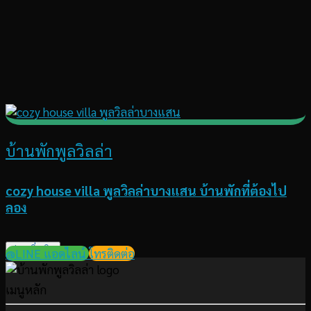
บ้านพักพูลวิลล่า
cozy house villa พูลวิลล่าบางแสน บ้านพักที่ต้องไป
ลอง
อ่านเพิ่มเติม
@LINE แอดไลน์
โทรติดต่อ
เมนูหลัก