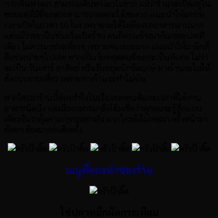
การเดินทางมา สามารถเดินทางมาไม่ยาก แม้ว่าร้านจะเปิดอยู่ใน
ซอยแต่ที่มีที่จอดรถสามารถจอดรถได้สะดวก แนะนำให้มาช่วง
เวลาเปิดในเวลา 10 โมง เพราะจะได้ไม่ต้องรออาหารนานมาก
แต่แม้ว่าจะเป็นช่วงเริ่มเปิดร้าน คนก็ค่อนข้างมากันเยอะเลยที
เดียว ไม่ควรมาช่วงเที่ยงๆ เพราะคนเยอะมาก แนะนำให้มาอีกที่
คือช่วงบ่ายๆไปเลย หากเป็นวันหยุดคนยิ่งเยอะเป็นพิเศษ ไม่ว่า
จะเป็น วันเสาร์ อาทิตย์ หรือวันหยุดนักขัตฤกษ์ ทางร้านจะไม่ให้
สั่งแบบจานเดี่ยว เพราะทางร้านจะทำไม่ทัน
หากใครมาร้านนี้ต้องทำใจในเรื่องของคนที่และเวลาที่ได้ทาน
อาหารนิดนึง แต่เมื่ออาหารมาถึงโต๊ะเชื่อว่าทุกคนจะรู้สึกแบบ
เดียวกันว่าคุ้มค่าแก่การอย่างยิ่ง หากใครยังไม่เคยมา ครั้งหน้ามา
พัทยา ต้องมาลองสักครั้ง
เมนูที่แนะนำของร้าน
ไข่ปลาหมึกผัดกระเทียม