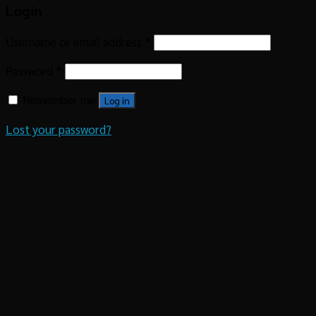
Login
Username or email address
*
Password
*
Remember me
Log in
Lost your password?