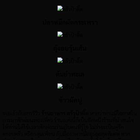
ปลาหมึกผัดกระเพรา
กุ้งอบวุ้นเส้น
ต้มยำทะเล
ข้าวผัดปู
จบแล้วกับการรีวิว
ร้านอาหาร ครัวป้าติ๊ด
หากว่าท่านมีโอกาสใน
การมาพักผ่อนท่องเที่ยว ร้านแห่งนี้ก็เป็นอีกหนึ่งร้านที่น่าสนใจ
ให้ท่านได้ใช้เวลาพักผ่อนร่วมกับคนที่รู้ใจ ไม่ว่าจะเป็นคู่รัก
ครอบครัว หรือกลุ่มเพื่อน กับมื้ออาหารมื้ออร่อยสุดพิเศษ หาก