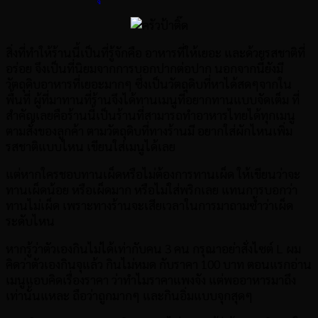
สิ่งที่ทำให้ร้านนี้เป็นที่รู้จักคือ อาหารที่ให้เยอะ และด้วยรสชาติที่
อร่อย จึงเป็นที่นิยมจากการบอกปากต่อปาก นอกจากนี้ยังมี
วัตถุดิบอาหารที่เยอะมากๆ ซึ่งเป็นวัตถุดิบที่หาได้สดๆจากใน
พื้นที่ ผู้ที่มาทานที่ร้านจึงได้ทานเมนูที่อยากทานแบบจัดเต็ม ที่
สำคัญเลยคือร้านนี้เป็นร้านที่สามารถทำอาหารไทยได้ทุกเมนู
ตามสั่งของลูกค้า ตามวัตถุดิบที่ทางร้านมี อยากใส่ผักไหนเพิ่ม
รสชาติแบบไหน เขียนใส่เมนูได้เลย
แต่หากใครชอบทานเผ็ดหรือไม่ต้องการทานเผ็ด ให้เขียนว่าจะ
ทานเผ็ดน้อย หรือเผ็ดมาก หรือไม่ใส่พริกเลย แทนการบอกว่า
ทานไม่เผ็ด เพราะทางร้านจะเสียเวลาในการมาถามซ้ำว่าเผ็ด
ระดับไหน
หากรู้ว่าตัวเองกินไม่ได้เท่ากับคน 3 คน กรุณาอย่าสั่งไซต์ L ผม
คิดว่าตัวเองกินจุแล้ว กินไม่หมด กับราคา 100 บาท ตอนแรกอ่าน
เมนูแอบคิดเรื่องราคา ว่าทำไมราคาแพงจัง แต่พออาหารมาถึง
เท่านั้นแหละ ถือว่าถูกมากๆ และกินอิ่มแบบจุกสุดๆ