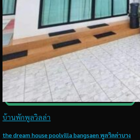
บ้านพักพูลวิลล่า
the dream house poolvilla bangsaen พูลวิลล่าบาง