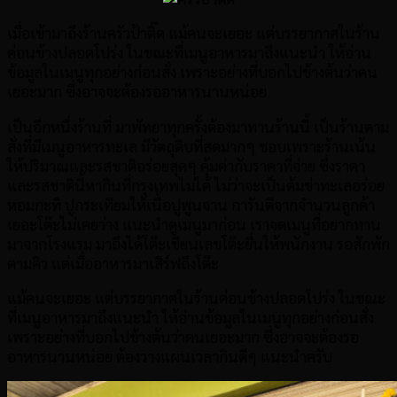
เมื่อเข้ามาถึงร้านครัวป้าติ๊ด แม้คนจะเยอะ แต่บรรยากาศในร้าน
ค่อนข้างปลอดโปร่ง ในขณะที่เมนูอาหารมาถึงแนะนำ ให้อ่าน
ข้อมูลในเมนูทุกอย่างก่อนสั่ง เพราะอย่างที่บอกไปข้างต้นว่าคน
เยอะมาก ซึ่งอาจจะต้องรออาหารนานหน่อย
เป็นอีกหนึ่งร้านที่ มาพัทยาทุกครั้งต้องมาทานร้านนี้ เป็นร้านตาม
สั่งที่มีเมนูอาหารทะเล มีวัตถุดิบที่สดมากๆ ชอบเพราะร้านเน้น
ให้ปริมาณและรสชาติอร่อยสุดๆ คุ้มค่ากับราคาที่จ่าย ซึ่งราคา
และรสชาตินี้หากินที่กรุงเทพไม่ได้ ไม่ว่าจะเป็นต้มข่าทะเลอร่อย
หอมกะทิ ปูกระเทียมให้เนื้อปูพูนจาน การันตีจากจำนวนลูกค้า
เยอะโต๊ะไม่เคยว่าง แนะนำดูเมนูมาก่อน เราจดเมนูที่อยากทาน
มาจากโรงแรม มาถึงได้โต๊ะเขียนเลขโต๊ะยื่นให้พนักงาน รอสักพัก
ตามคิว แต่เมื่ออาหารมาเสิร์ฟถึงโต๊ะ
แม้คนจะเยอะ แต่บรรยากาศในร้านค่อนข้างปลอดโปร่ง ในขณะ
ที่เมนูอาหารมาถึงแนะนำ ให้อ่านข้อมูลในเมนูทุกอย่างก่อนสั่ง
เพราะอย่างที่บอกไปข้างต้นว่าคนเยอะมาก ซึ่งอาจจะต้องรอ
อาหารนานหน่อย ต้องวางแผนเวลากินดีๆ แนะนำครับ