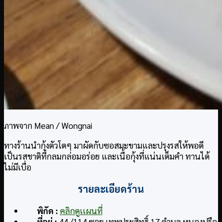
ภาพจาก Mean / Wongnai
ทางร้านนำกุ้งตัวโตๆ มาผัดกับซอสมะขามและปรุงรสให้พอดี
เป็นรสชาติที่กลมกล่อมอร่อย และเนื้อกุ้งที่แน่นเต็มคำ ทานได้
ไม่มีเบื่อ
รายละเอียดร้าน
พิกัด :
คลิกดูเเผนที่
ที่อยู่ :
44 /114 ซอย เทพประสิทธิ์ 17 ตำบล หนองปรือ