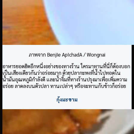
ภาพจาก BenjIe ApIchadA / Wongnai
อาหารยอดฮิตอีกหนึ่งอย่างของทางร้าน ใครมาทานที่นี่ก็ต้องบอก
เป็นเสียงเดียวกันว่าอร่อยมาก ด้วยปลากะพงที่น้ำไปทอดใน
น้ำมันอุณหภูมิกำลังดี และน้ำจิ้มที่ทางร้านปรุงมาเพื่อเพิ่มความ
อร่อย ลาดลงบนตัวปลา ทานเปล่าๆ หรือจะทานกับข้าวก็อร่อย
กุ้งมะขาม