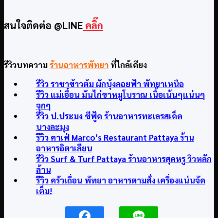
สนใจติดต่อ @LINE
คลิ๊ก
รีวิวบทความ
ร้านอาหารพัทยา
ที่ใกล้เคียง
รีวิว ราชาข้าวต้ม ผักบุ้งลอยฟ้า พัทยาเหนือ
รีวิว แม่เอื๋อน มันไก่ขาหมูโบราณ เนื้อเน้นๆแน่นๆ
จุกๆ
รีวิว ป.ประมง ซีฟู้ด ร้านอาหารทะเลรสเด็ด
บางละมุง
รีวิว คาเฟ่ Marco’s Restaurant Pattaya ร้าน
อาหารอิตาเลียน
รีวิว Surf & Turf Pattaya ร้านอาหารสุดหรู วิวหลัก
ล้าน
รีวิว ครัวเถื่อน พัทยา อาหารตามสั่ง เครื่องแน่นจัด
เต็ม!