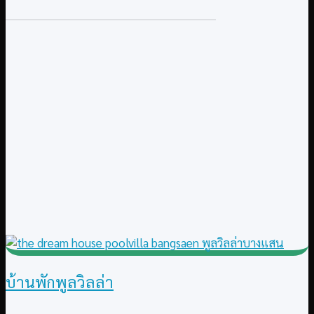
บ้านพักพูลวิลล่า