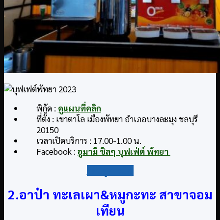
พิกัด :
ดูแผนที่คลิก
ที่ตั้ง : เขาตาโล เมืองพัทยา อำเภอบางละมุง ชลบุรี
20150
เวลาเปิดบริการ : 17.00-1.00 น.
Facebook :
อูมามิ ชิลๆ บุฟเฟ่ต์ พัทยา
กลับสู่สารบัญ
2.อาป๋า ทะเลเผา&หมูกะทะ สาขาจอม
เทียน