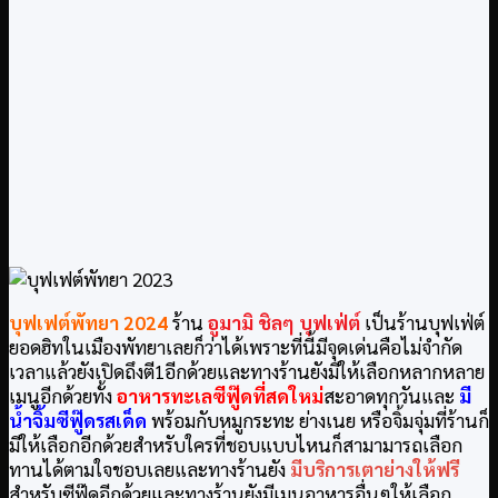
บุฟเฟต์พัทยา
2024
ร้าน
อูมามิ ชิลๆ บุฟเฟ่ต์
เป็นร้านบุฟเฟ่ต์
ยอดฮิทในเมืองพัทยาเลยก็ว่าได้เพราะที่นี้มีจุดเด่นคือไม่จำกัด
เวลาแล้วยังเปิดถึงตี1อีกด้วยและทางร้านยังมีให้เลือกหลากหลาย
เมนูอีกด้วยทั้ง
อาหารทะเลซีฟู๊ดที่สดให
ม่
สะอาดทุกวันและ
มี
น้ำจิ้มซีฟู๊ดรสเด็ด
พร้อมกับหมูกระทะ ย่างเนย หรือจิ้มจุ่มที่ร้านก็
มีให้เลือกอีกด้วยสำหรับใครที่ชอบแบบไหนก็สามามารถเลือก
ทานได้ตามใจชอบเลยและทางร้านยัง
มีบริการเตาย่างให้ฟรี
สำหรับซีฟู๊ดอีกด้วยและทางร้านยังมีเมนูอาหารอื่นๆให้เลือก