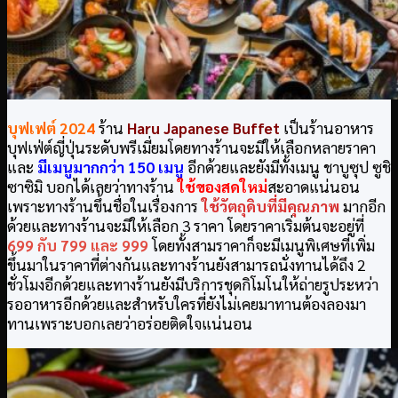
บุฟเฟต์
2024
ร้าน
Haru Japanese Buffet
เป็นร้านอาหาร
บุฟเฟ่ต์ญี่ปุ่นระดับพรีเมี่ยมโดยทางร้านจะมีให้เลือกหลายราคา
และ
มีเมนูมากกว่า 150 เมนู
อีกด้วยและยังมีทั้งเมนู ชาบูซุป ซูชิ
ซาซิมิ บอกได้เลยว่าทางร้าน
ใช้ของสดใหม่
สะอาดแน่นอน
เพราะทางร้านขึ้นชื่อในเรื่องการ
ใช้วัตถุดิบที่มีคุณภาพ
มากอีก
ด้วยและทางร้านจะมีให้เลือก 3 ราคา โดยราคาเริ่มต้นจะอยู่ที่
699 กับ 799 และ 999
โดยทั้งสามราคาก็จะมีเมนูพิเศษที่เพิ่ม
ขึ้นมาในราคาที่ต่างกันและทางร้านยังสามารถนั่งทานได้ถึง 2
ชั่วโมงอีกด้วยและทางร้านยังมีบริการชุดกิโมโนให้ถ่ายรูประหว่า
รออาหารอีกด้วยและสำหรับใครที่ยังไม่เคยมาทานต้องลองมา
ทานเพราะบอกเลยว่าอร่อยติดใจแน่นอน