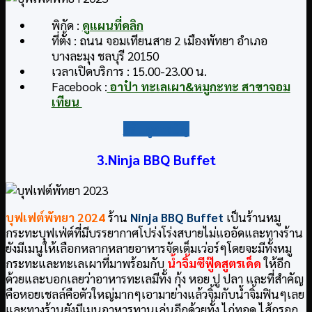
พิกัด :
ดูแผนที่คลิก
ที่ตั้ง : ถนน จอมเทียนสาย 2 เมืองพัทยา อำเภอ
บางละมุง ชลบุรี 20150
เวลาเปิดบริการ : 15.00-23.00 น.
Facebook :
อาป๋า ทะเลเผา&หมูกะทะ สาขาจอม
เทียน
กลับสู่สารบัญ
3.Ninja BBQ Buffet
บุฟเฟต์พัทยา
2024
ร้าน
Ninja BBQ Buffet
เป็นร้านหมู
กระทะบุฟเฟ่ต์ที่มีบรรยากาศโปร่งโร่งสบายไม่แออัดและทางร้าน
ยังมีเมนูให้เลือกหลากหลายอาหารจัดเต็มเว่อร์ๆโดยจะมีทั้งหมู
กระทะและทะเลเผาที่มาพร้อมกับ
น้ำจิ้มซีฟู๊ดสูตรเด็ด
ให้อีก
ด้วยและบอกเลยว่าอาหารทะเลมีทั้ง กุ้ง หอย ปู ปลา และที่สำคัญ
คือหอยเชลล์คือตัวใหญ่มากๆเอามาย่างแล้วจิ้มกับน้ำจิ้มฟินๆเลย
และทางร้านยังมีเมนูอาหารทานเล่นอีกด้วยทั้ง ไก่ทอด ไส้กรอก