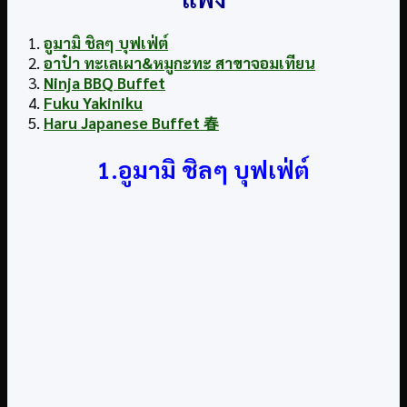
อูมามิ ชิลๆ บุฟเฟ่ต์
อาป๋า ทะเลเผา&หมูกะทะ สาขาจอมเทียน
Ninja BBQ Buffet
Fuku Yakiniku
Haru Japanese Buffet
春
1.อูมามิ ชิลๆ บุฟเฟ่ต์