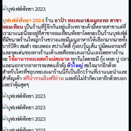
บุฟเฟต์พัทยา
2024
ร้าน
อาป๋า ทะเลเผา
&หมูกะทะ สาขา
จอมเทียน
เป็นร้านที่รู้จักกันอยู่แล้วเพราะเค้ามีหลายสาขาแต่ที่
เรามาแนะนี้จะอยู่ที่สาขาจอมเทียนพัทยาโดยจะเป็นร้านบุฟเฟ่ต์
ที่มีขนาดร้านใหญ่กว้างขวางและมีเมนูอาหารให้เลือกมากมายทั้ง
บาร์บีคิว สมตำ ทะเลดอง สปาเก็ตตี้ กุ้งอบวุ้นเส้น ปูผัดผงกระหรี่
และจุดเด่นของทางร้านเค้าเลยคือทะเลเผานั้นเองโดยทางร้าน
จะ
ใช้อาหารทะเลสดใหม่สะอาด
ทุกวันโดยจะมี กุ้ง หอย ปู ปลา
และนอกจากอาหารจะสดแล้วยัง
ตัวใหญ่
สะใจมากอีกด้วย
สำหรับใครที่ชอบทะเลเผาร้านนี้ก็เป็นอีก1ร้านที่เราแนะนำและ
สำคัญเค้า
ฟรีน้ำรวมถึงฟรีถ่าน
และยังไม่จำกัดเวลาอีกด้วยบอก
เลยว่าคุ้มสุดๆ