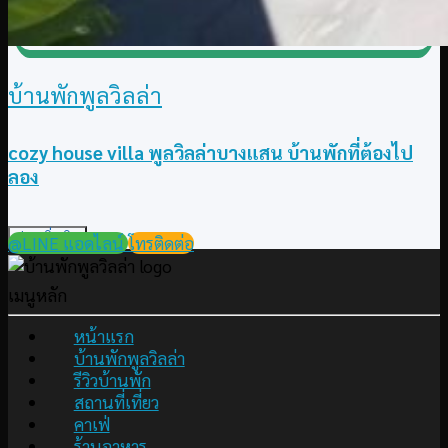
บ้านพักพูลวิลล่า
cozy house villa พูลวิลล่าบางแสน บ้านพักที่ต้องไป
ลอง
อ่านเพิ่มเติม
@LINE แอดไลน์
โทรติดต่อ
เมนูหลัก
หน้าแรก
บ้านพักพูลวิลล่า
รีวิวบ้านพัก
สถานที่เที่ยว
คาเฟ่
ร้านอาหาร