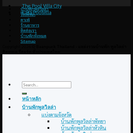
The Pool Villa City
บ้านพักพูลวิลล่า
Casa Poolvilla
รีวิวที่พัก
คาเฟ่
ร้านอาหาร
ติดต่อเรา
บ้านพักทั้งหมด
Sitemap
Copyright 2026 ©
Baanpuck Thailand - แหล่งรวมบ้านพัก พูลวิลล่า
ติดทะเล รีสอร์ท ทั่วประเทศไทย
Search
for:
หน้าหลัก
บ้านพักพูลวิลล่า
แบ่งตามจังหวัด
บ้านพักพูลวิลล่าพัทยา
บ้านพักพูลวิลล่าหัวหิน