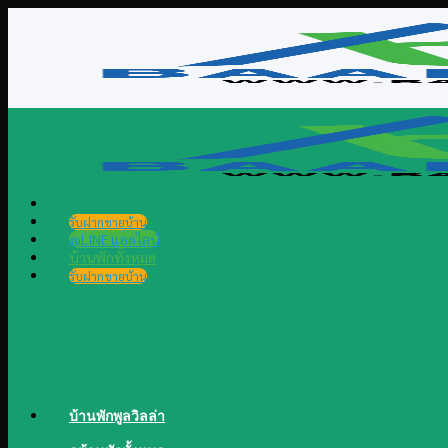
Skip
to
content
รับฝากขายบ้าน
@LINE แอดไลน์
บ้านพักทั้งหมด
รับฝากขายบ้าน
บ้านพักพูลวิลล่า