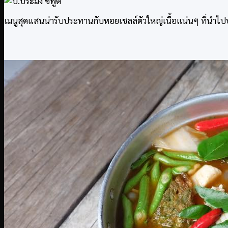
เมนูสุดแสนน่ารับประทานกับหอยเชลล์ตัวใหญ่เนื้อแน่นๆ ที่นำไปบ