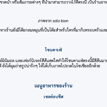
ว ขวดน้ำ หรือสัมภาระต่างๆ ที่นำมาสามารถวางไว้ที่ตรงนี้ เป็นร้า
ภาพจาก sala toon
วทางร้านยังมีโต๊ะกลมหมุนที่เป็นโต๊ะสำหรับใครที่มากับครอบครัวแ
โซนคาเฟ่
นิมอล และเฟอร์นิเจอร์สีสันสดใสทำให้โซนคาแฟ่ตรงนี้มีสีสันมากขึ้น
 ยังได้มุมถ่ายรูปน่ารักๆ ให้ได้เก็บภาพไปอวดในโซเชียลอีกด้วย
เมนูอาหารของร้าน
เชลล์อบชีส