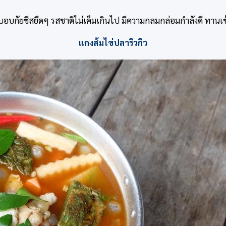
อบกัยชีสยืดๆ รสชาติไม่เค็มเกินไป มีความกลมกล่อมกำลังดี ทานเข
แกงส้มไข่ปลาริวกิว