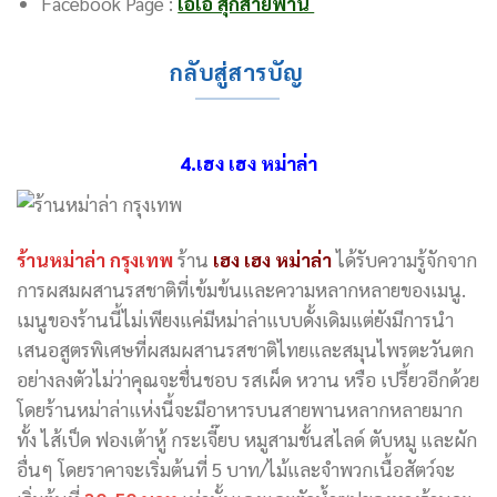
Facebook Page :
เอเอ สุกี้สายพาน
กลับสู่สารบัญ
4.เฮง เฮง หม่าล่า
ร้านหม่าล่า กรุงเทพ
ร้าน
เฮง เฮง หม่าล่า
ได้รับความรู้จักจาก
การผสมผสานรสชาติที่เข้มข้นและความหลากหลายของเมนู.
เมนูของร้านนี้ไม่เพียงแค่มีหม่าล่าแบบดั้งเดิมแต่ยังมีการนำ
เสนอสูตรพิเศษที่ผสมผสานรสชาติไทยและสมุนไพรตะวันตก
อย่างลงตัวไม่ว่าคุณจะชื่นชอบ รสเผ็ด หวาน หรือ เปรี้ยวอีกด้วย
โดยร้านหม่าล่าแห่งนี้จะมีอาหารบนสายพานหลากหลายมาก
ทั้ง ไส้เป็ด ฟองเต้าหู้ กระเจี๊ยบ หมูสามชั้นสไลด์ ตับหมู และผัก
อื่นๆ โดยราคาจะเริ่มต้นที่ 5 บาท/ไม้และจำพวกเนื้อสัตว์จะ