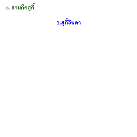
สามก๊กสุกี้
1.สุกี้จินดา