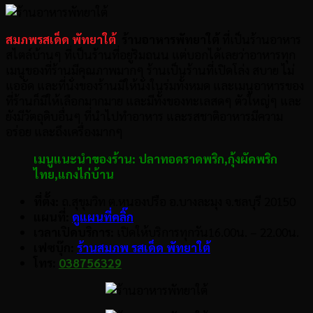
สมภพรสเด็ด พัทยาใต้
ร้านอาหารพัทยาใต้
ที่เป็นร้านอาหาร
สไตล์บ้านๆ ที่เป็นร้านที่อยู่ริมถนน แต่บอกได้เลยว่าอาหารทุก
เมนูของที่ร้านมีคุณภาพมากๆ ร้านเป็นร้านที่เปิดโล่ง สบาย ไม่
แออัด และที่นั่งของร้านมีให้นั่งในร่มทั้งหมด และเมนูอาหารของ
ที่ร้านก็มีให้เลือกมากมาย และมีทั้งของทะเลสดๆ ตัวใหญ่ๆ และ
ยังมีวัตถุดิบอื่นๆ ที่นำไปทำอาหาร และรสชาติอาหารมีความ
อร่อย และถึงเครื่องมากๆ
เมนูแนะนำของร้าน:
ปลาทอดราดพริก,
กุ้งผัดพริก
ไทย,
แกงไก่บ้าน
ที่ตั้ง:
ถ.สุขุมวิท ต.หนองปรือ อ.บางละมุง จ.ชลบุรี 20150
แผนที่:
ดูแผนที่คลิ๊ก
เวลาเปิดบริการ:
เปิดให้บริการทุกวัน16.00น. – 22.00น.
เฟซบุ๊ก:
ร้านสมภพ รสเด็ด พัทยาใต้
โทร:
038756329