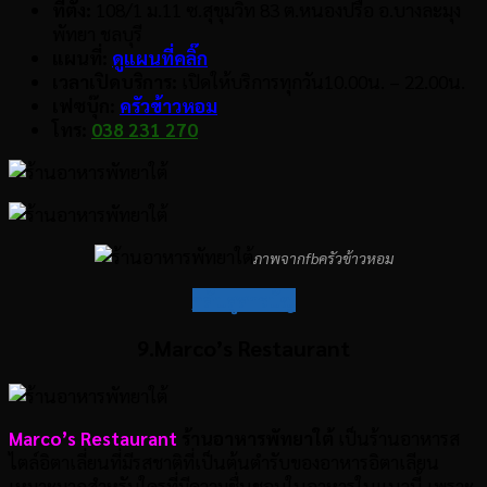
ที่ตั้ง:
108/1 ม.11 ซ.สุขุมวิท 83 ต.หนองปรือ อ.บางละมุง
พัทยา ชลบุรี
แผนที่:
ดูแผนที่คลิ๊ก
เวลาเปิดบริการ:
เปิดให้บริการทุกวัน10.00น. – 22.00น.
เฟซบุ๊ก:
ครัวข้าวหอม
โทร:
038 231 270
ภาพจากfbครัวข้าวหอม
กลับสู่สารบัญ
9.Marco’s Restaurant
Marco’s Restaurant
ร้านอาหารพัทยาใต้
เป็นร้านอาหารส
ไตล์อิตาเลี่ยนที่มีรสชาติที่เป็นต้นตำรับของอาหารอิตาเลียน
เหมาะมากสำหรับใครที่มีความชื่นชอบในอาหารในแนวนี้ เพราะ