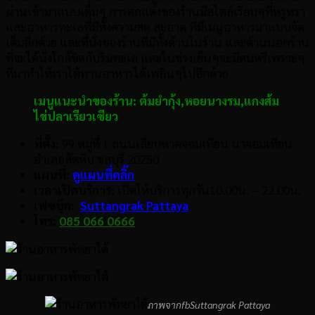
ผ่านเข้ามาแบบเต็มๆ การตกแต่งของร้านมีสไตล์เรียบๆที่หรูหรา
และอาหารทะเลที่มีทั้งความสด สะอาด ที่มีเมนูอาหารมาแบบจัด
เต็มอีกด้วย และที่นั่งของร้านที่มีทั้งด้านในร้าน และด้านนอกร้าน
ที่จะได้นั่งใกล้ชิดกับริมทะเล และในช่วงเย็นๆจะมีดนตรีเพราะๆ
ที่มาทำให้เราได้ทานอาหารได้เพลินๆไปอีกด้วย
เมนูแนะนำของร้าน:
ต้มยำกุ้ง
,
หอยนางรม
,
แกงส้ม
ไข่ปลาเรียวเซียว
ที่ตั้ง:
99 หมู่ที่ 1 ถนนเลียบหาดจอมเทียน นาจอมเทียน
อำเภอสัตหีบ ชลบุรี 20250
แผนที่:
ดูแผนที่คลิ๊ก
เวลาเปิดบริการ:
เปิดให้บริการทุกวัน10.00น. – 22.00น.
เฟซบุ๊ก:
Suttangrak Pattaya
โทร:
085 066 0666
ภาพจากfbSuttangrak Pattaya