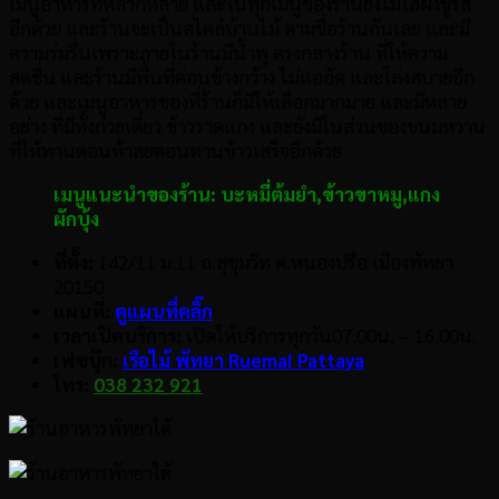
เมนูอาหารที่หลากหลาย และในทุกเมนูของร้านยังไม่ใส่ผงชูรส
อีกด้วย และร้านจะเป็นสไตล์บ้านไม้ ตามชื่อร้านกันเลย และมี
ความร่มรื่นเพราะภายในร้านมีน้ำพุ ตรงกลางร้าน ที่ให้ความ
สดชื่น และร้านมีพื้นที่ค่อนข้างกว้าง ไม่แออัด และโล่งสบายอีก
ด้วย และเมนูอาหารของที่ร้านก็มีให้เลือกมากมาย และมีหลาย
อย่าง ที่มีทั้งก๋วยเตี๋ยว ข้าวราดแกง และยังมีในส่วนของขนมหวาน
ที่ให้ทานตอนท้าสยตอนทานข้าวเสร็จอีกด้วย
เมนูแนะนำของร้าน:
บะหมี่ต้มยำ
,
ข้าวขาหมู
,
แกง
ผักบุ้ง
ที่ตั้ง:
142/11 ม.11 ถ.สุขุมวิท ต.หนองปรือ เมืองพัทยา
20150
แผนที่:
ดูแผนที่คลิ๊ก
เวลาเปิดบริการ:
เปิดให้บริการทุกวัน07.00น. – 16.00น.
เฟซบุ๊ก:
เรือไม้ พัทยา Ruemai Pattaya
โทร:
038 232 921