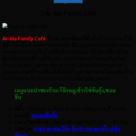
2.Ar-Ma Family Café
Ar-Ma Family Café
ร้านอาหารพัทยาใต้
เป็นร้านอาหารเช้าที่
มีทั้ง โจ๊ท ติ๋มวำ และอาหารตามสั่ง ที่มีเมนูอาหการให้เลือกหลาก
หลายมากๆ และเป็นร้านที่ได้รับความนิยม ที่ถ้าใครที่ตื่นเช้าจะ
ต้องได้มาทานที่ร้านนี้กันเลย บรรยากาศของร้านจะเป้นสไตล์
บ้านๆ ธรรมดา แต่รสชาติอาหารบอกได้เลยว่าไม่ธรรมดาอย่าง
แน่นอน และที่ร้านมีที่นั่งให้ได้นั่งกันอย่างมากมาย ไม่แออัด ร้าน
โร่ง โล่งสบาย รับประทานอาหารกันได้ตามสะบายเลย
เมนูแนะนำของร้าน:
โจ๊กหมู,
ข้าวไข่ข้นกุ้ง,
ขนม
จีบ
ที่ตั้ง:
225/628 ถ.พัทยา อำเภอบางละมุง ชลบุรี 20150
แผนที่:
ดูแผนที่คลิ๊ก
เวลาเปิดบริการ:
เปิดให้บริการทุกวัน07.00น. – 21.30น.
เฟซบุ๊ก:
อาม่า Ar-Ma โจ๊ก ติ่มซำ กะเพรากั้ง ปู กุ้ง
พัทยา