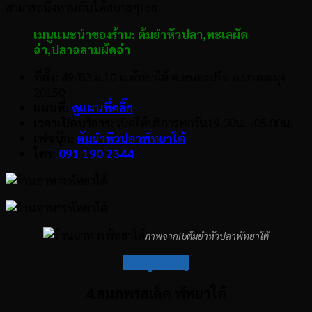
สามารถนั่งทานกันได้สบายๆเลย
เมนูแนะนำของร้าน:
ต้มยำหัวปลา,
ทะเลผัด
ฉ่า,
ปลาฉลามผัดฉ่า
ที่ตั้ง:
49/83 ม.10 ถ.พัทยาใต้ ต.หนองปรือ อ.บางละมุง
20150
แผนที่:
ดูแผนที่คลิ๊ก
เวลาเปิดบริการ:
เปิดให้บริการทุกวัน19.00น. -05.00น.
เฟซบุ๊ก:
ต้มยำหัวปลาพัทยาใต้
โทร:
091 190 2344
ภาพจากfbต้มยำหัวปลาพัทยาใต้
กลับสู่สารบัญ
4.สมภพรสเด็ด พัทยาใต้