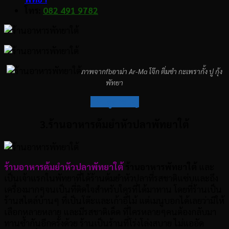
โทร:
082 491 9782
ภาพจากfbอาม่า Ar-Ma โจ๊ก ติ่มซำ กะเพรากั้ง ปู กุ้ง
พัทยา
กลับสู่สารบัญ
3.ร้านอาหารต้มยำหัวปลาพัทยาใต้
ร้านอาหารต้มยำหัวปลาพัทยาใต้
ร้านอาหารพัทยาใต้
และ
เป็นเจ้าแรกในพัทยาที่ได้ร้านต้มยำหัวปลาที่รสชาติแซ่บและถึง
เครื่องมากๆจนเป็นที่ติดใจสำหรับใครที่ได้มาทาน โดยที่ร้านเป็น
ร้านสไตล์บ้านๆ ที่เป็นโต๊ะและเก้าอี้ไม้ แต่เมนูบอกได้เลยว่ามีให้
เลือกหลายหลาย และมีรสชาติเด็ด ที่ใครหลายๆคนต้องกลับมา
ทานซ้ำกันอีกครั้งด้วย ร้านเป็นร้านที่โร่งโล่งสบาย ไม่แออัด