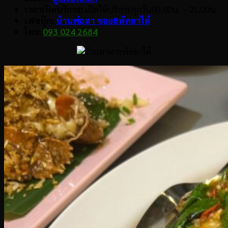
เวลาเปิดบริการ:
เปิดให้บริการทุกวัน09.00น. – 21.00น.
เฟซบุ๊ก:
บ้านพ่อตา ซอย8พัทยาใต้
โทร:
093 024 2684