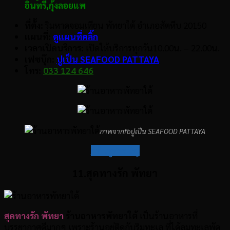
อินทรี
,
กุ้งลอยแพ
ที่ตั้ง:
ริมหาดจอมเทียน พัทยาใต้ อำเภอสัตหีบ 20150
แผนที่:
ดูแผนที่คลิ๊ก
เวลาเปิดบริการ:
เปิดให้บริการทุกวัน10.00น. – 22.00น.
เฟซบุ๊ก:
ปูเป็น SEAFOOD PATTAYA
โทร:
033 124 646
ภาพจากfbปูเป็น SEAFOOD PATTAYA
กลับสู่สารบัญ
11.สุดทางรัก พัทยา
สุดทางรัก พัทยา
ร้านอาหารพัทยาใต้
เป็นร้านอาหารที่
บรรยากาศดีมากๆ เพราะร้านอยู่ติดกับริมทะเล ที่ได้ลมทะเลพัด