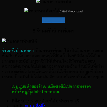
ภาพจากwongnai
กลับสู่สารบัญ
5.ร้านครัวบ้านพ่อตา
ร้านครัวบ้านพ่อตา
ร้านอาหารพัทยาใต้
เป็นร้านอาหารทะเล
ท้องถิ่น ที่ได้รวมของทะเลสดๆไว้ที่นี่แล้ว โดยที่นี่มีเมนูให้เลือก
มากมาย และยังมีเมนูซาซิมิ ให้ได้ทานใครที่มีความชื่นชอบ
สามารถสั่งมาทานกันได้เลย บรรยากาศของร้าน ร้านมีพื้นที่กว้าง
ขวาง และเต็มไปด้วยโต๊ะและที่นั่ง ที่มีเพียงพอรองรับลูกค้าที่เข้า
มาทาน ร้านเปิดโล่ง ไม่แออัด ที่สามารถนั่งทานกันได้สบายๆเลย
เมนูแนะนำของร้าน:
หมึกซาซึมิ
,
ปลากะพงราด
พริกขี้หนู
,
กุ้ง lobster
อบเนย
ที่ตั้ง:
585/19 ซอยพัทยาใต้ 8 พัทยา ชลบุรี
แผนที่:
ดูแผนที่คลิ๊ก