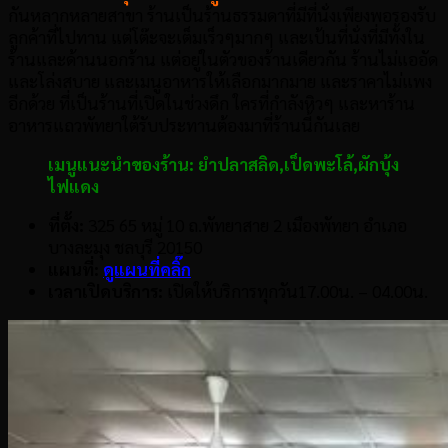
กันหลากหลายสาขา ร้านเป็นร้านธรรมดาที่มีที่นั่งเพียงพอรองรับ
ลูกค้าที่ไปทาน แต่โต๊ะจะเต็มเร็วๆมากๆ และเป้นที่นั่งที่มีทั้งใน
ร้านและด้านนอกร้าน แต่อยู่ในตัวของร้านเดียวกัน ร้านไม่แออัด
และโล่งสบาย และเมนูอาหารให้เลือกมากมาย และราคาไม่แพง
อีกด้วย ที่เป็นร้านที่เปิดในช่วงดึก ใครที่กำลังหิวๆ และหาร้าน
อาหารแถวพัทยาใต้รับประทานต้องมาที่ร้านนี้กันเลย
เมนูแนะนำของร้าน:
ยำปลาสลิด
,
เป็ดพะโล้
,
ผักบุ้ง
ไฟแดง
ที่ตั้ง:
325 65 หมู่ 10 ถ.พัทยาสาย 2 เมืองพัทยา อำเภอ
บางละมุง ชลบุรี 20150
แผนที่:
ดูแผนที่คลิ๊ก
เวลาเปิดบริการ:
เปิดให้บริการทุกวัน17.00น. – 04.00น.