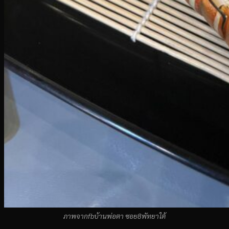
ภาพจากfbบ้านพ่อตา ซอย8พัทยาใต้