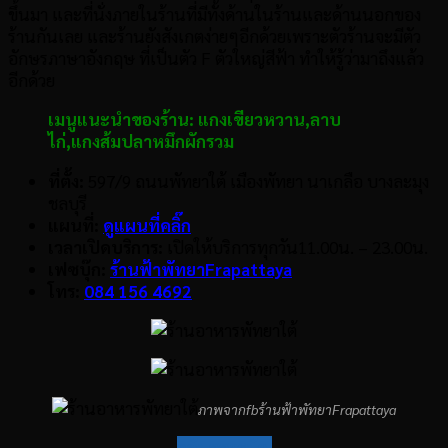
ขึ้นมา และที่นั่งภายในร้านที่มีทั้งด้านในร้านและด้านนอกของ
ร้านกันเลย และร้านยังสังเกตง่ายๆอีกด้วยเพราะตัวร้านจะมีตัว
อักษรภาษาอังกฤษ ที่เป็นตัว F ตัวใหญ่สีฟ้า ทำให้รู้ว่ามาถึงแล้ว
อีกด้วย
เมนูแนะนำของร้าน:
แกงเขียวหวาน,
ลาบ
ไก่,
แกงส้มปลาหมึกผักรวม
ที่ตั้ง:
597/9 ถนนพัทยาใต้ เมืองพัทยา นาเกลือ บางละมุง
ชลบุรี
แผนที่:
ดูแผนที่คลิ๊ก
เวลาเปิดบริการ:
เปิดให้บริการทุกวัน11.00น. – 23.00น.
เฟซบุ๊ก:
ร้านฟ้าพัทยาFrapattaya
โทร:
084 156 4692
ภาพจากfbร้านฟ้าพัทยาFrapattaya
กลับสู่สารบัญ