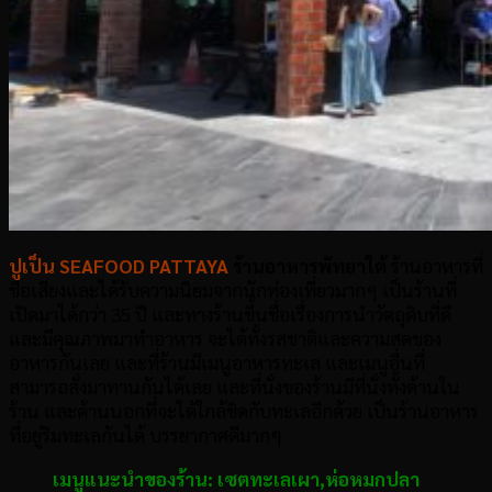
ปูเป็น SEAFOOD PATTAYA
ร้านอาหารพัทยาใต้
ร้านอาหารที่
ชื่อเสียงและได้รับความนิยมจากนักท่องเที่ยวมากๆ เป็นร้านที่
เปิดมาได้กว่า 35 ปี และทางร้านขึ้นชื่อเรื่องการนำวัตถุดิบที่ดี
และมีคุณภาพมาทำอาหาร จะได้ทั้งรสชาติและความสดของ
อาหารกันเลย และที่ร้านมีเมนูอาหารทะเล และเมนูอื่นที่
สามารถสั่งมาทานกันได้เลย และที่นั่งของร้านมีที่นั่งทั้งด้านใน
ร้าน และด้านนอกที่จะได้ใกล้ชิดกับทะเลอีกด้วย เป็นร้านอาหาร
ที่อยู่ริมทะเลกันได้ บรรยากาศดีมากๆ
เมนูแนะนำของร้าน:
เซตทะเลเผา
,
ห่อหมกปลา