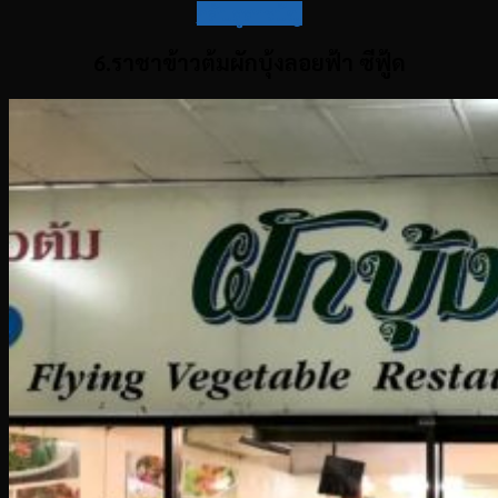
กลับสู่สารบัญ
6.ราชาข้าวต้มผักบุ้งลอยฟ้า ซีฟู้ด