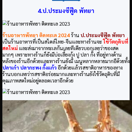
4.ป.ประมงซีฟู๊ด พัทยา
ร้านอาหารพัทยา ติดทะเล
2024
ร้าน
ป.ประมงซีฟู๊ด พัทยา
เป็นร้านอาหารที่เป็นสไตล์ไทย-จีนและทางร้านจะ
ใช้วัตถุดิบที่
สดใหม่
และส่งมาจากทะเลกันเลยทีเดียวบอกเลยว่าของสด
มากๆ เพราะทางร้านก็ยังมีบ่อเลี้ยงกุ้ง ปู ปลา กั้ง ที่อยู่ทางด้าน
หลังของร้านอีกด้วยและทางร้านยังมี เมนูหลากหลายมากอีด้วยทั้ง
ป
ลาเก๋า ปลากะพง กั้งแก้ว
อีกด้วยแล้วรสชาติอาหารของทาง
ร้านบอกเลยว่ารสชาติอร่อยมากและทางร้านยังใช้วัตถุดิบที่มี
คุณภาพสดใหม่อยู่ตลอดเวลาอีกด้วย