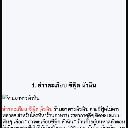
1. อ่าวตะเกียบ ซีฟู้ด หัวหิน
อ่าวตะเกียบ ซีฟู้ด หัวหิน
ร้านอาหารหัวหิน
สายซีฟู้ดไม่ควร
พลาด!! สำหรับใครที่หาร้านอาหารบรรยากาศดีๆ ติดทะเลแบบ
ฟินๆ เลือก “อ่าวตะเกียบซีฟู้ด หัวหิน” ร้านตั้งอยู่บนหาดหัวดอน
ตัวร้านยกสูงเพื่อให้ได้เห็นวิวเเบบ 180 องศา กันไปเล๊ยยค๊าา…มา