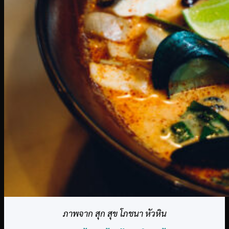
ภาพจาก สุก สุข โภชนา หัวหิน