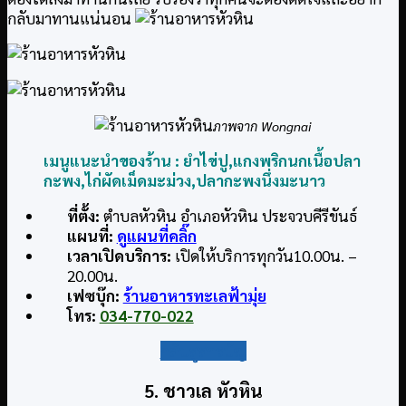
กลับมาทานแน่นอน
ภาพจาก Wongnai
เมนูแนะนำของร้าน :
ยำไข่ปู,
แกงพริกนกเนื้อปลา
กะพง,
ไก่ผัดเม็ดมะม่วง,
ปลากะพงนึ่งมะนาว
ที่ตั้ง:
ตำบลหัวหิน อำเภอหัวหิน ประจวบคีรีขันธ์
แผนที่:
ดูแผนที่คลิ๊ก
เวลาเปิดบริการ:
เปิดให้บริการทุกวัน10.00น. –
20.00น.
เฟซบุ๊ก:
ร้านอาหารทะเลฟ้ามุ่ย
โทร:
034-770-022
กลับสู่สารบัญ
5. ชาวเล หัวหิน