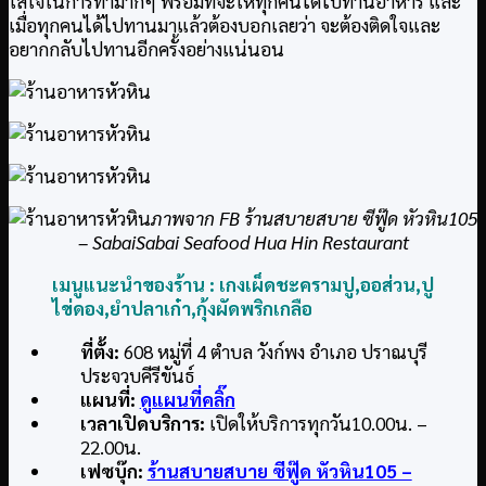
ใส่ใจในการทำมากๆ พร้อมที่จะให้ทุกคนได้ไปทานอาหาร และ
เมื่อทุกคนได้ไปทานมาแล้วต้องบอกเลยว่า จะต้องติดใจและ
อยากกลับไปทานอีกครั้งอย่างแน่นอน
ภาพจาก FB ร้านสบายสบาย ซีฟู๊ด หัวหิน105
– SabaiSabai Seafood Hua Hin Restaurant
เมนูแนะนำของร้าน : เกงเผ็ดชะครามปู,
ออส่วน,
ปู
ไข่ดอง,
ยำปลาเก๋า,
กุ้งผัดพริกเกลือ
ที่ตั้ง:
608 หมู่ที่ 4 ตำบล วังก์พง อำเภอ ปราณบุรี
ประจวบคีรีขันธ์
แผนที่:
ดูแผนที่คลิ๊ก
เวลาเปิดบริการ:
เปิดให้บริการทุกวัน10.00น. –
22.00น.
เฟซบุ๊ก:
ร้านสบายสบาย ซีฟู๊ด หัวหิน105 –