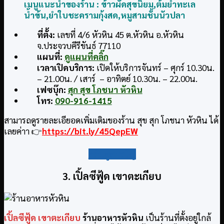
เมนูแนะนำของร้าน : ข้าวผัดสุขนิยม
,ต้มยำทะเล
น้ำข้น
,ยำใบชะครามกุ้งสด,หมูสามชั้นนัวปลา
ที่ตั้ง:
เลขที่ 4/6 หัวหิน 45 ต.หัวหิน อ.หัวหิน
จ.ประจวบคีรีขันธ์ 77110
แผนที่:
ดูแผนที่คลิ๊ก
เวลาเปิดบริการ:
เปิดให้บริการจันทร์ – ศุกร์ 10.30น.
– 21.00น. / เสาร์ – อาทิตย์ 10.30น. – 22.00น.
เฟซบุ๊ก:
สุก สุข โภชนา หัวหิน
โทร:
090-916-1415
สามารถดูรายละเอียอดเพิ่มเติมของร้าน สุข สุก โภชนา หัวหิน ได้
เลยค่าา 👉
https://bit.ly/45QepEW
กลับสู่สารบัญ
3. เปิ้ลซีฟู้ด เขาตะเกียบ
เปิ้ลซีฟู้ด เขาตะเกียบ
ร้านอาหารหัวหิน
เป็นร้านที่ตั้งอยู่ใกล้