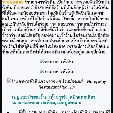
ร้านน้องเมย์
ร้านอาหารหัวหิน
เป็นร้านอาหารไทยพื้นที่บ้านใน
หัวหิน ที่บอกเลยว่ามีรสชาติที่จัดจ้านที่เป็นอีกหนึ่งร้านในหัวหิน
ที่ได้รับความนิยมอย่างมาก โดยที่เป็นร้านที่เกิดขึ้นกันเองจาก
คนในครอบครัว ที่ได้ปิดร้านนี้ขึ้นมา โดยที่อาหารก็เป้นฝีมือของ
คุณแม่ที่ทำกับข้าวได้อร่อยมากๆ และบรรยากาสภายในร้านจะ
เป็นร้านสไตล์บ้านๆ ที่มีพื้นที่นั่งในร้านและพื้นที่ของร้านค่อน
ข้างกว้าง และไม่แออัด ลมพัดผ่านเข้าร้าน ไม่ร้อนเกินไปอีกด้วย
พร้อมด้วยเมนูอาหารที่อร่อยที่ทางร้านจะเน้นเป้นกับข้าว โดยที่
ทางร้านใช้วัตถุดิบที่ทั้งสด ใหม่ สะอาด เพราะมีการเลือกซื้อแบบ
วันต่อวันกันเลย จึงทำให้อาหารมีความอร่อยอยู่ตลอดๆอีกด้วย
ภาพจาก FB ร้านน้องเมย์ – Nong May
Restaurant Hua Hin
เมนูแนะนำของร้าน :
กุ้งชาววัง,
หมึกแดดเดียว,
หอยเชลล์ทอดกระเทียม,
เนื้อปูผัดหอม
ที่ตั้ง:
1/25 ถนน หัวหิน-หนองพลับ หัวหิน ประจวบคีรี