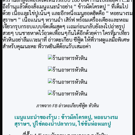
ถึงร้านแล้วต้องสั่งเมนูแนะนำอย่าง “ ข้าวผัดโครตปู ” ที่เต็มไป
ด้วย เนื้อและไข่ปูเน้นๆ และอีกหนึ่งเมนูยอดฮิตคือ “ หอยนางรม
สุราษฯ ” เนื้อแน่นๆ หวานฉ่ำ เสิร์ฟ พร้อมเครื่องเคียงและหอม
เจียวกรุบกรอบแบบจัดเต็มสุดๆ เเถมก่อนกลับยังลงไปถ่ายรูป
สวยๆ บนชายหาดไว้อวดเพื่อนๆกันได้อีกด้วยค่าา ใครที่มาเที่ยว
หัวหินอย่าลืมเเวะมาที่ อ่าวตะเกียบ ซีฟู้ด ให้พี่วาฬดูแลมื้อพิเศษ
สำหรับคุณนะคะ พี่วาฬยินดีต้อนรับเสมอค่า
ภาพจาก FB
อ่าวตะเกียบซีฟู้ด หัวหิน
เมนูแนะนำของร้าน : ข้าวผัดโครตปู, หอยนางรม
สุราษฯ, ปูไข่ดองน้ำปลากวน, ไข่ข้นห่อหมกปู