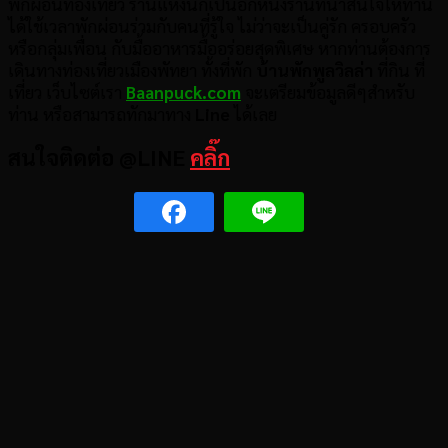
พักผ่อนท่องเที่ยว ร้านแห่งนี้ก็เป็นอีกหนึ่งร้านที่น่าสนใจให้ท่าน
ได้ใช้เวลาพักผ่อนร่วมกับคนที่รู้ใจ ไม่ว่าจะเป็นคู่รัก ครอบครัว
หรือกลุ่มเพื่อน กับมื้ออาหารมื้ออร่อยสุดพิเศษ หากท่านต้องการ
เดินทางท่องเที่ยวเมืองพัทยา ทั้งที่พัก
บ้านพักพูลวิลล่า
ที่กิน ที่
เที่ยว เว็บไซต์เรา
Baanpuck.com
จะเตรียมข้อมูลดีๆสำหรับ
ท่าน หรือสามารถทักมาทาง
Line
ได้เลย
สนใจติดต่อ @LINE
คลิ๊ก