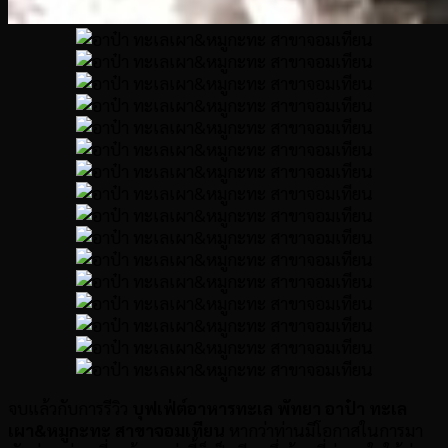
จบแล้วกับการรีวิว
บุฟเฟ่ต์อาหารทะเล พัทยา อาป๋า ทะเล
เผา
&หมูกะทะ สาขาจอมเทียน
หากว่าท่านมีโอกาสในการมา