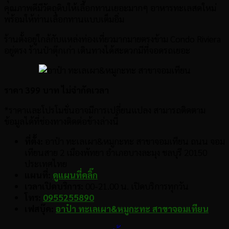
คุณภาพดีมีวัตถุดิบให้เลือกทานเยอะมากๆ อาหารทะเลสดใหม่
พร้อมให้ท่านเลือกทานแบบเต็มอิ่ม
ร้านตั้งอยู่ใกล้กับแหล่งท่องเที่ยวมากมายตรงข้าม Condo Riviera
อยู่ตรง ร้านป๋าตุ๊กเก่า เดินทางได้สะดวกมีที่จอดรถเยอะ
ราคา 399 บาท ไม่จำกัดเวลา
*ราคาและโปรโมชั่นอาจมีการเปลี่ยนแปลง สามารถติดตาม
ข้อมูลได้ที่ช่องทางติดต่อข้างล่างนี้
ที่ตั้ง:
อาป๋า ทะเลเผา&หมูกะทะ สาขาจอมเทียน ถนน จอม
เทียนสาย 2 เมืองพัทยา อำเภอบางละมุง ชลบุรี 20150
ประเทศไทย
แผนที่:
ดูแผนที่คลิ๊ก
เวลาเปิดบริการ:
00-21.00 น. เปิดบริการทุกวัน
โทร:
0955255890
เฟสบุ๊ค
:
อาป๋า ทะเลเผา&หมูกะทะ สาขาจอมเทียน