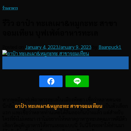
ร้านอาหาร
รีวิว อาป๋า ทะเลเผา&หมูกะทะ สาขา
จอมเทียน บุฟเฟ่ต์อาหารทะเล
Posted on
January 4, 2023
January 9, 2023
by
Baanpuck1
04
Jan
หากพูดถึงบุฟเฟ่อาหารทะเลในเมืองพัทยา เชื่อว่าหลายคนจะ
นึกถึง
อาป๋า ทะเลเผา
&หมูกะทะ สาขาจอมเทียน
เป็นตัวเลือก
แรก และเชื่อว่าหลายท่านเคยได้ลิ้มลองกันบ้างแล้ว แต่สำหรับ
ใครที่ยังไม่เคยมา เราไม่อยากให้พลาดอาหารทะเลคุณภาพดีมีตัว
เลือกวัตถุดิบอาหารให้ทานเยอะแบบนี้ วันนี้จึงขอพาให้ท่านมา