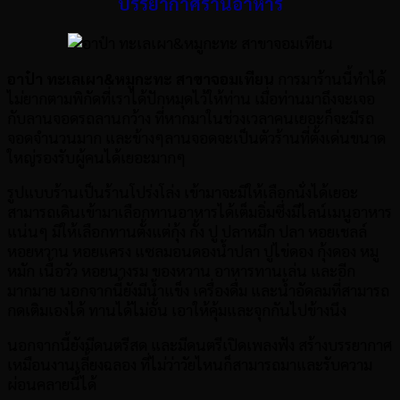
บรรยากาศร้านอาหาร
อาป๋า ทะเลเผา
&หมูกะทะ สาขาจอมเทียน
การมาร้านนี้ทำได้
ไม่ยากตามพิกัดที่เราได้ปักหมุดไว้ให้ท่าน เมื่อท่านมาถึงจะเจอ
กับลานจอดรถลานกว้าง ที่หากมาในช่วงเวลาคนเยอะก็จะมีรถ
จอดจำนวนมาก และข้างๆลานจอดจะเป็นตัวร้านที่ตั้งเด่นขนาด
ใหญ่รองรับผู้คนได้เยอะมากๆ
รูปแบบร้านเป็นร้านโปร่งโล่ง เข้ามาจะมีให้เลือกนั่งได้เยอะ
สามารถเดินเข้ามาเลือกทานอาหารได้เต็มอิ่มซึ่งมีไลน์เมนูอาหาร
แน่นๆ มีให้เลือกทานตั้งแต่กุ้ง กั้ง ปู ปลาหมึก ปลา หอยเชลล์
หอยหวาน หอยแครง แซลมอนดองน้ำปลา ปูไข่ดอง กุ้งดอง หมู
หมัก เนื้อวัว หอยนางรม ของหวาน อาหารทานเล่น และอีก
มากมาย นอกจากนี้ยังมีน้ำแข็ง เครื่องดื่ม และน้ำอัดลมที่สามารถ
กดเติมเองได้ ทานได้ไม่อั้น เอาให้คุ้มและจุกกันไปข้างนึง
นอกจากนี้ยังมีดนตรีสด และมีดนตรีเปิดเพลงฟัง สร้างบรรยากาศ
เหมือนงานเลี้ยงฉลอง ที่ไม่ว่าวัยไหนก็สามารถมาและรับความ
ผ่อนคลายนี้ได้