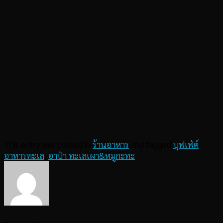
This entry was posted in
ร้านอาหาร
and tagged
บุฟเฟ่ต์
อาหารทะเล
,
อาป๋า ทะเลเผา&หมูกะทะ
.