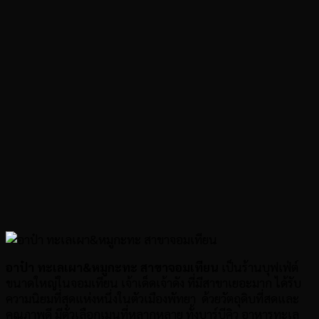
อาป๋า ทะเลเผา
&หมูกะทะ สาขาจอมเทียน
เป็นร้านบุฟเฟ่ต์
ขนาดใหญ่ในจอมเทียน เจ้าเด็ดเจ้าดัง ที่มีสาขาเยอะมาก ได้รับ
ความนิยมที่สุดแห่งหนึ่งในตัวเมืองพัทยา ด้วยวัตถุดิบที่สดและ
คุณภาพดี มีตัวเลือกเมนูที่หลากหลาย ทั้งบาร์บีคิว อาหารทะเล