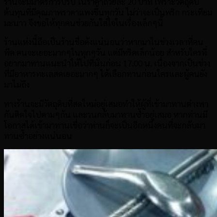
ร้านจะมีมาตรการปรับ ในราคาถ้วยละ 20 บาท เพราะวัตถุดิบ
ต้นทุนที่มีคุณภาพราคาแพงขึ้นทุกวัน ไม่ว่าจะเป็นพริก กระเทียม
มะนาว จึงขอให้ทุกคนช่วยกันใส่ใจในเรื่องเล็กๆนี้
ร้านแห่งนี้ถือเป็นร้านชื่อดังแน่นอนว่าหากมาในช่วงเวลาที่คน
พีค คนจะเยอะมากๆในทุกๆวัน แต่มีทริคเล็กน้อย สำหรับใครที่
อยากมาทานแนะนำให้ไปที่นั่นก่อน 17.00 น. เนื่องจากเป็นช่วง
ที่มีอาหารทะเลสดเยอะมากๆ ได้เลือกทานก่อนใครและผู้คนยัง
มาไม่ถึง
ทางร้านจะมีวัตถุดิบที่สดใหม่อยู่เสมอทำให้ผู้ที่เข้ามาทานต่างพา
กันติดใจไปตามๆกัน และวนกลับมาทานซ้ำอยู่เสมอ หากท่านมี
โอกาสได้เข้ามาทานเชื่อว่าท่านก็จะเป็นอีกหนึ่งคนที่จะกลับมา
ทานซ้ำอย่างแน่นอน