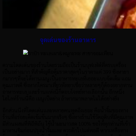
จุดเด่นของร้านอาหาร
ความโดดเด่นของร้านโดยรวมถือเป็นร้านบุฟเฟ่ต์ที่ครบเครื่อง
เป็นอย่างมาก ที่สำคัญคือคุ้มราคาสุดๆในราคาแค่ 399 ซึ่งหายา
กมากๆที่จะได้ทานเมนูเป็นอาหารทะเลที่เยอะแบบจัดเต็ม แถม
คุณภาพดี ซึ่งหากใครมาเที่ยวพัทยาเชื่อว่าหลายๆก็ต้องอยากทาน
อาหารทะเล และร้านแห่งนี้ก็ตอบโจทย์ทางเลือกนั้น อีกหนึ่ง
ไฮไลท์ร้านนี้คือ เมนูเป็ดย่าง ถ้าหากมาพลาดไม่ได้อย่างยิ่ง
อีกส่วนนึงที่โดดเด่นและหลายคนพูดถึงเยอะ คือน้ำจิ้มของทาง
ร้านที่อร่อยเด็ดเข้มข้นมากจริงๆ ซึ่งทางร้านใช้วัตถุดิบที่มีคุณภาพ
มีส่วนผสมที่พิถีพิถัน ใช้น้ำมะนาวสด 100% ขอให้ทุกท่านที่เข้า
มาทานชิมก่อนปรุงน้ำจิ้มและ ควรตักไปแต่พอดี หากเหลือทาง