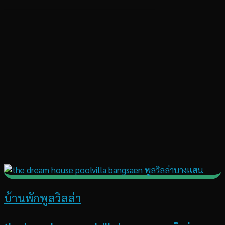
บ้านพักพูลวิลล่า