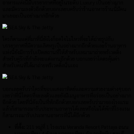
อาหารแห่งนี้มีบรรยากาศที่อยู่ในระดับ Luxury เป็นอย่างมาก
และมีความลงตัวอีกด้วยบอกเลยบครับว่าร้านอาหารร้านนี้มีคน
มาเยอะเป็นอย่างมากอีกด้วย
ใครก็ตามแต่ที่มาที่นี่ยังไงก็อดใจไม่ไหวที่จะได้ถ่ายรูปกับ
บรรยากาศที่มีความเลิศหรูเป็นอย่างมากอีกด้วยและร้านอาหาร
แห่งนี้ยังมีการรับเปิดสถานที่ให้สำหรับเหมามาถ่ายพรัเวดดิ้ง
สำหรับคู่รักที่กำลังจะแต่งงานอีกด้วย บอกเลยว่าโคตรคุ้มค่า
สำหรับคนที่ได้มาถ่ายพรีเวดดิ้งนั่นเอง
บอกเลยครับว่าใครที่ชอบแสงอาทิตย์และความสวยงามต่างๆบอก
เลยว่าที่นี่โคตรที่จะลงตัวและยังมีเมนูอาหารที่อร่อยเป็นอย่างมาก
อีกด้วย โดยที่นี่ยังเป็นที่พักอีกด้วยบอกเลยครับว่ามาจองโรงแรม
แล้วก็สามารถมารับประทานอาหารได้เลยหรือไม่ได้พักที่โรงแรม
ก็สามารถมารับประทานอาหารที่นี่ได้อีกด้วย
ที่ตั้ง:
211 หมู่ที่ 1 โรงแรม Veranda Resort Pattaya ถนน
นาจอมเทียน 4 ตำบล นาจอมเทียน อำเภอสัตหีบ ชลบุรี