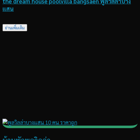
the dream house poolvilla bangsaen พูลวิลล่าบาง
แสน
อ่านเพิ่มเติม
บ้านพักพูลวิลล่า