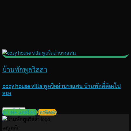
บ้านพักพูลวิลล่า
cozy house villa พูลวิลล่าบางแสน บ้านพักที่ต้องไป
ลอง
อ่านเพิ่มเติม
@LINE แอดไลน์
โทรติดต่อ
เมนูหลัก