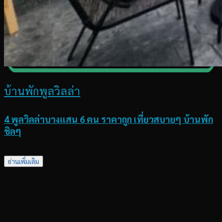
บ้านพักพูลวิลล่า
4 พูลวิลล่าบางแสน 6 คน ราคาถูก เที่ยวสบายๆ บ้านพัก
ชิลๆ
อ่านเพิ่มเติม