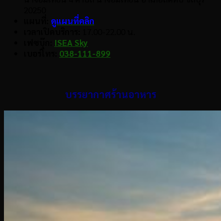
20250
แผนที่:
ดูแผนที่คลิก
เวลาเปิดบริการ:
17.00-22.00 น.
เฟซบุ๊ก:
ISEA Sky
เบอร์โทร:
038-111-899
บรรยากาศร้านอาหาร