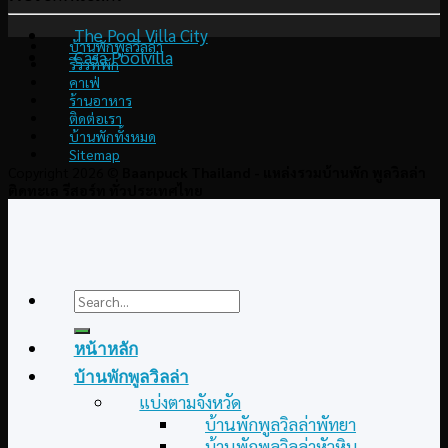
The Pool Villa City
บ้านพักพูลวิลล่า
Casa Poolvilla
รีวิวที่พัก
คาเฟ่
ร้านอาหาร
ติดต่อเรา
บ้านพักทั้งหมด
Sitemap
Copyright 2026 ©
Baanpuck Thailand - แหล่งรวมบ้านพัก พูลวิลล่า
ติดทะเล รีสอร์ท ทั่วประเทศไทย
Search
for:
หน้าหลัก
บ้านพักพูลวิลล่า
แบ่งตามจังหวัด
บ้านพักพูลวิลล่าพัทยา
บ้านพักพูลวิลล่าหัวหิน