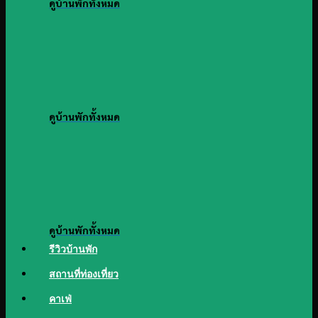
ดูบ้านพักทั้งหมด
ดูบ้านพักทั้งหมด
ดูบ้านพักทั้งหมด
รีวิวบ้านพัก
สถานที่ท่องเที่ยว
คาเฟ่