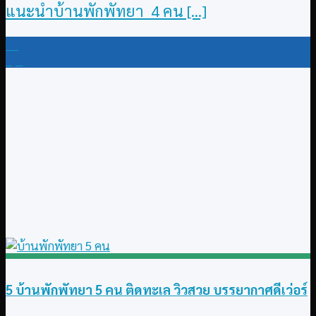
แนะนำบ้านพักพัทยา 4 คน [...]
09
Apr
5 บ้านพักพัทยา 5 คน ติดทะเล วิวสวย บรรยากาศดีเว่อร์