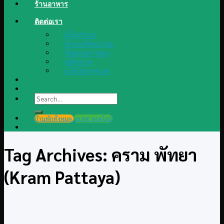
ร้านอาหาร
ติดต่อเรา
เกี่ยวกับเรา
คำถามที่พบบ่อย
ขั้นตอนการจอง
สมัครงาน
แจ้งปัญหาต่างๆ
Search
for:
บ้านพักทั้งหมด
@LINE แอดไลน์
Tag Archives:
คราม พัทยา
(Kram Pattaya)