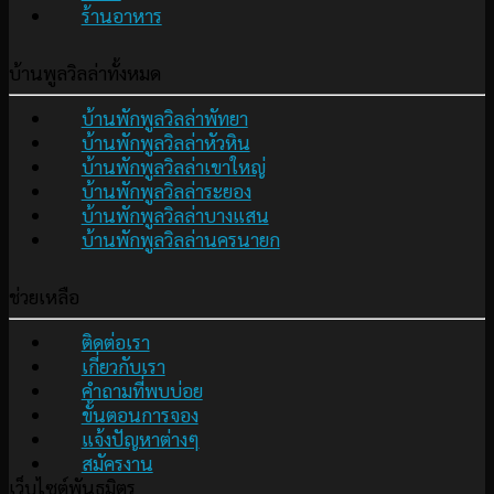
ร้านอาหาร
บ้านพูลวิลล่าทั้งหมด
บ้านพักพูลวิลล่าพัทยา
บ้านพักพูลวิลล่าหัวหิน
บ้านพักพูลวิลล่าเขาใหญ่
บ้านพักพูลวิลล่าระยอง
บ้านพักพูลวิลล่าบางแสน
บ้านพักพูลวิลล่านครนายก
ช่วยเหลือ
ติดต่อเรา
เกี่ยวกับเรา
คำถามที่พบบ่อย
ขั้นตอนการจอง
แจ้งปัญหาต่างๆ
สมัครงาน
เว็บไซต์พันธมิตร